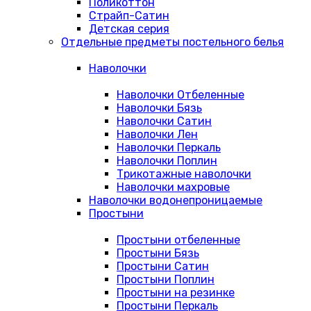
Поликоттон
Страйп-Сатин
Детская серия
Отдельные предметы постельного белья
Наволочки
Наволочки Отбеленные
Наволочки Бязь
Наволочки Сатин
Наволочки Лен
Наволочки Перкаль
Наволочки Поплин
Трикотажные наволочки
Наволочки махровые
Наволочки водонепроницаемые
Простыни
Простыни отбеленные
Простыни Бязь
Простыни Сатин
Простыни Поплин
Простыни на резинке
Простыни Перкаль