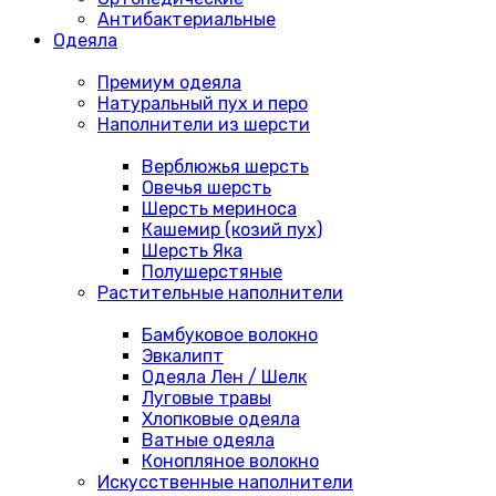
Антибактериальные
Одеяла
Премиум одеяла
Натуральный пух и перо
Наполнители из шерсти
Верблюжья шерсть
Овечья шерсть
Шерсть мериноса
Кашемир (козий пух)
Шерсть Яка
Полушерстяные
Растительные наполнители
Бамбуковое волокно
Эвкалипт
Одеяла Лен / Шелк
Луговые травы
Хлопковые одеяла
Ватные одеяла
Конопляное волокно
Искусственные наполнители