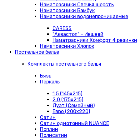
Наматрасники Овечья шерсть
Наматрасники Бамбук
Наматрасники водонепроницаемые
CARESS
"Аквастоп" - Ившвей
Наматрасники Комфорт 4 резинки
Наматрасники Хлопок
Постельное белье
Комплекты постельного белья
Бязь
Перкаль
1.5 (145х215)
2.0 (175х215)
Дуэт (Семейный)
Евро (200х220)
Сатин
Сатин однотонный NUANCE
Поплин
Полисатин