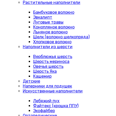
Растительные наполнители
Бамбуковое волокно
Эвкалипт
Луговые травы
Конопляное волокно
Льняное волокно
Шелк (волокно шелкопряда)
Хлопковое волокно
Наполнители из шерсти
Верблюжья шерсть
Шерсть мериноса
Овечья шерсть
Шерсть Яка
Кашемир
Детские
Наперники для подушек
Искусственные наполнители
Лебяжий пух
Файтекс (крошка ППУ)
Экофайбер
Ортопедические