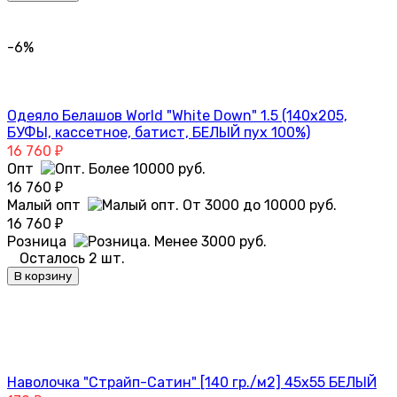
-6%
Одеяло Белашов World "White Down" 1.5 (140х205,
БУФЫ, кассетное, батист, БЕЛЫЙ пух 100%)
16 760
₽
Опт
16 760
₽
Малый опт
16 760
₽
Розница
Осталось 2 шт.
В корзину
Наволочка "Страйп-Сатин" [140 гр./м2] 45х55 БЕЛЫЙ