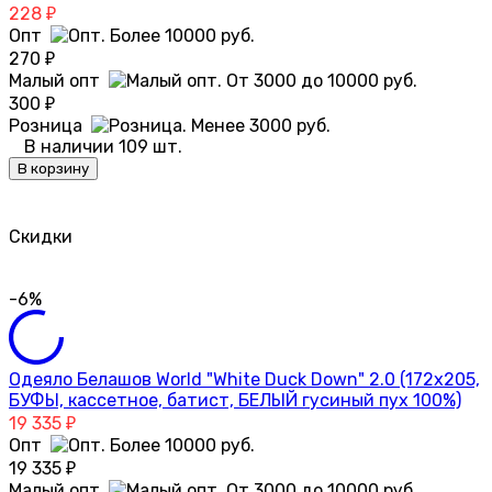
228
₽
Опт
270
₽
Малый опт
300
₽
Розница
В наличии 109 шт.
В корзину
Скидки
-6%
Одеяло Белашов World "White Duck Down" 2.0 (172х205,
БУФЫ, кассетное, батист, БЕЛЫЙ гусиный пух 100%)
19 335
₽
Опт
19 335
₽
Малый опт