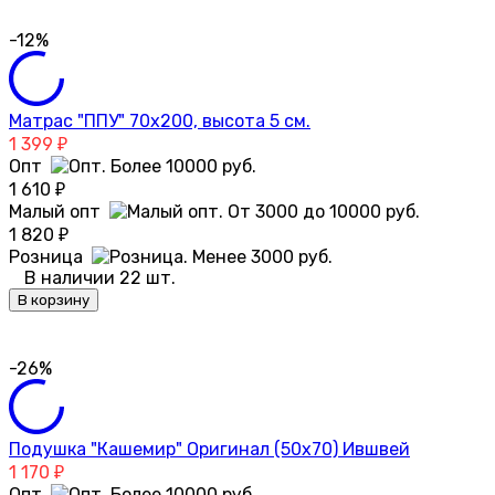
-12%
Матрас "ППУ" 70х200, высота 5 см.
1 399
₽
Опт
1 610
₽
Малый опт
1 820
₽
Розница
В наличии 22 шт.
В корзину
-26%
Подушка "Кашемир" Оригинал (50х70) Ившвей
1 170
₽
Опт