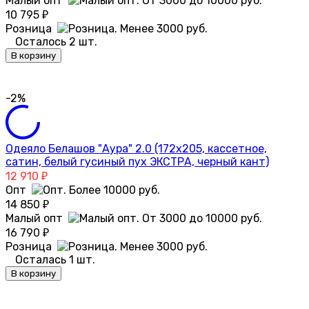
Малый опт
10 795
₽
Розница
Осталось 2 шт.
В корзину
-2%
Одеяло Белашов "Аура" 2.0 (172х205, кассетное,
сатин, белый гусиный пух ЭКСТРА, черный кант)
12 910
₽
Опт
14 850
₽
Малый опт
16 790
₽
Розница
Осталась 1 шт.
В корзину