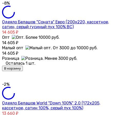
-8%
Одеяло Белашов "Соната" Евро (200х220, кассетное,
сатин, серый гусиный пух 100% ВС)
14 605
₽
Опт
14 605
₽
Малый опт
14 605
₽
Розница
Осталась 1 шт.
В корзину
-2%
Одеяло Белашов World "Down 100%" 2.0 (172х205,
кассетное, сатин 100%, серый пух 100%)
13 660
₽