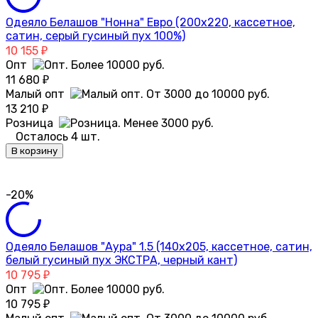
Одеяло Белашов "Нонна" Евро (200х220, кассетное,
сатин, серый гусиный пух 100%)
10 155
₽
Опт
11 680
₽
Малый опт
13 210
₽
Розница
Осталось 4 шт.
В корзину
-20%
Одеяло Белашов "Аура" 1.5 (140х205, кассетное, сатин,
белый гусиный пух ЭКСТРА, черный кант)
10 795
₽
Опт
10 795
₽