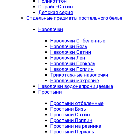
Поликоттон
Страйп-Сатин
Детская серия
Отдельные предметы постельного белья
Наволочки
Наволочки Отбеленные
Наволочки Бязь
Наволочки Сатин
Наволочки Лен
Наволочки Перкаль
Наволочки Поплин
Трикотажные наволочки
Наволочки махровые
Наволочки водонепроницаемые
Простыни
Простыни отбеленные
Простыни Бязь
Простыни Сатин
Простыни Поплин
Простыни на резинке
Простыни Перкаль