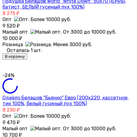
Подушка Белашов World "White Down" 50х70 (БУФЫ,
батист, БЕЛЫЙ гусиный пух 100%)
8 275
₽
Опт
9 520
₽
Малый опт
10 000
₽
Розница
Осталась 1 шт.
В корзину
-24%
Одеяло Белашов "Бьянко" Евро (200х220, кассетное,
тик 100%, белый гусиный пух 100%)
8 230
₽
Опт
9 470
₽
Малый опт
10 700
₽