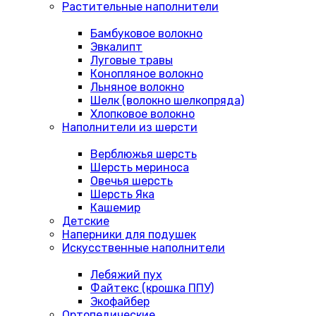
Растительные наполнители
Бамбуковое волокно
Эвкалипт
Луговые травы
Конопляное волокно
Льняное волокно
Шелк (волокно шелкопряда)
Хлопковое волокно
Наполнители из шерсти
Верблюжья шерсть
Шерсть мериноса
Овечья шерсть
Шерсть Яка
Кашемир
Детские
Наперники для подушек
Искусственные наполнители
Лебяжий пух
Файтекс (крошка ППУ)
Экофайбер
Ортопедические