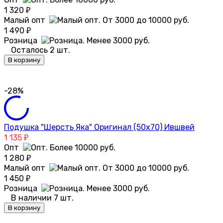
1 320
₽
Малый опт
1 490
₽
Розница
Осталось 2 шт.
В корзину
-28%
Подушка "Шерсть Яка" Оригинал (50х70) Ившвей
1 135
₽
Опт
1 280
₽
Малый опт
1 450
₽
Розница
В наличии 7 шт.
В корзину