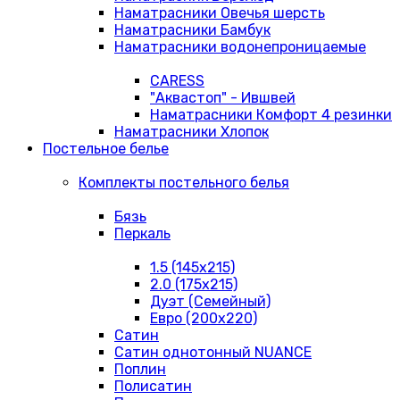
Наматрасники Овечья шерсть
Наматрасники Бамбук
Наматрасники водонепроницаемые
CARESS
"Аквастоп" - Ившвей
Наматрасники Комфорт 4 резинки
Наматрасники Хлопок
Постельное белье
Комплекты постельного белья
Бязь
Перкаль
1.5 (145х215)
2.0 (175х215)
Дуэт (Семейный)
Евро (200х220)
Сатин
Сатин однотонный NUANCE
Поплин
Полисатин