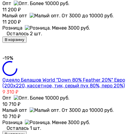
Опт
11 200
₽
Малый опт
11 200
₽
Розница
Осталось 2 шт.
В корзину
-19%
Одеяло Белашов World "Down 80% Feather 20%" Евро
(200х220, кассетное, тик, серый пух 80%, перо 20%)
9 310
₽
Опт
10 710
₽
Малый опт
10 710
₽
Розница
Осталась 1 шт.