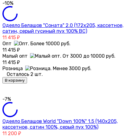
-10%
Одеяло Белашов "Соната" 2.0 (172х205, кассетное,
сатин, серый гусиный пух 100% ВС)
11 415
₽
Опт
11 415
₽
Малый опт
11 415
₽
Розница
Осталось 2 шт.
В корзину
-7%
Одеяло Белашов World "Down 100%" 1.5 (140х205,
кассетное, сатин 100%, серый пух 100%)
11 200
₽