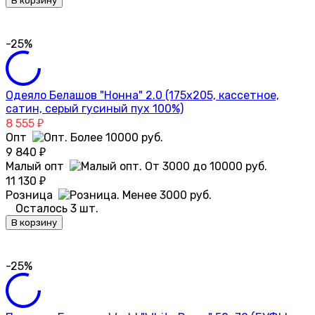
В корзину
-25%
Одеяло Белашов "Нонна" 2.0 (175х205, кассетное,
сатин, серый гусиный пух 100%)
8 555
₽
Опт
9 840
₽
Малый опт
11 130
₽
Розница
Осталось 3 шт.
В корзину
-25%