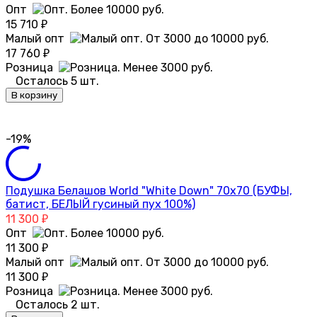
Опт
15 710
₽
Малый опт
17 760
₽
Розница
Осталось 5 шт.
В корзину
-19%
Подушка Белашов World "White Down" 70х70 (БУФЫ,
батист, БЕЛЫЙ гусиный пух 100%)
11 300
₽
Опт
11 300
₽
Малый опт
11 300
₽
Розница
Осталось 2 шт.