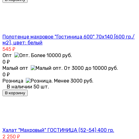
Полотенце махровое "Гостиница 600" 70х140 [600 гр./
м2], цвет: белый
545
₽
Опт
0
₽
Малый опт
0
₽
Розница
В наличии 50 шт.
В корзину
Халат "Махровый" ГОСТИНИЦА (52-54) 400 гр.
2 250
₽