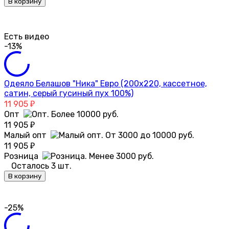
В корзину
Есть видео
-13%
Одеяло Белашов "Ника" Евро (200х220, кассетное,
сатин, серый гусиный пух 100%)
11 905
₽
Опт
11 905
₽
Малый опт
11 905
₽
Розница
Осталось 3 шт.
В корзину
-25%