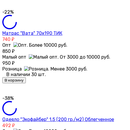
-22%
Матрас "Вата" 70х190 ТИК
740
₽
Опт
850
₽
Малый опт
950
₽
Розница
В наличии 30 шт.
В корзину
-38%
Одеяло "Экофайбер" 1.5 (200 гр./м2) Облегченное
492
₽