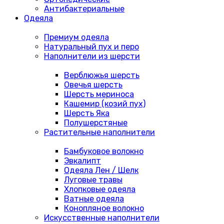
Антибактериальные
Одеяла
Премиум одеяла
Натуральный пух и перо
Наполнители из шерсти
Верблюжья шерсть
Овечья шерсть
Шерсть мериноса
Кашемир (козий пух)
Шерсть Яка
Полушерстяные
Растительные наполнители
Бамбуковое волокно
Эвкалипт
Одеяла Лен / Шелк
Луговые травы
Хлопковые одеяла
Ватные одеяла
Конопляное волокно
Искусственные наполнители