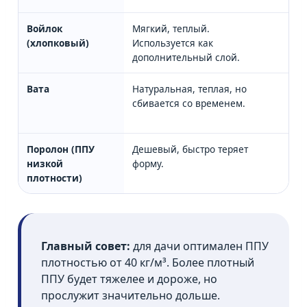
Войлок
Мягкий, теплый.
⚠️ 
(хлопковый)
Используется как
пом
дополнительный слой.
Вата
Натуральная, теплая, но
⚠️ 
сбивается со временем.
исп
сух
Поролон (ППУ
Дешевый, быстро теряет
❌ Л
низкой
форму.
про
плотности)
Главный совет:
для дачи оптимален ППУ
плотностью от 40 кг/м³. Более плотный
ППУ будет тяжелее и дороже, но
прослужит значительно дольше.