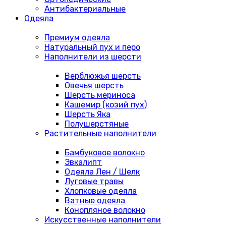
Антибактериальные
Одеяла
Премиум одеяла
Натуральный пух и перо
Наполнители из шерсти
Верблюжья шерсть
Овечья шерсть
Шерсть мериноса
Кашемир (козий пух)
Шерсть Яка
Полушерстяные
Растительные наполнители
Бамбуковое волокно
Эвкалипт
Одеяла Лен / Шелк
Луговые травы
Хлопковые одеяла
Ватные одеяла
Конопляное волокно
Искусственные наполнители