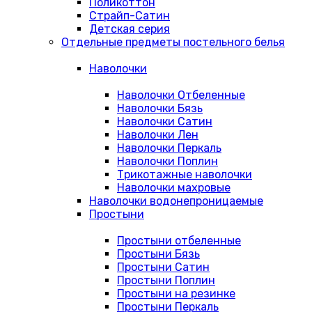
Поликоттон
Страйп-Сатин
Детская серия
Отдельные предметы постельного белья
Наволочки
Наволочки Отбеленные
Наволочки Бязь
Наволочки Сатин
Наволочки Лен
Наволочки Перкаль
Наволочки Поплин
Трикотажные наволочки
Наволочки махровые
Наволочки водонепроницаемые
Простыни
Простыни отбеленные
Простыни Бязь
Простыни Сатин
Простыни Поплин
Простыни на резинке
Простыни Перкаль