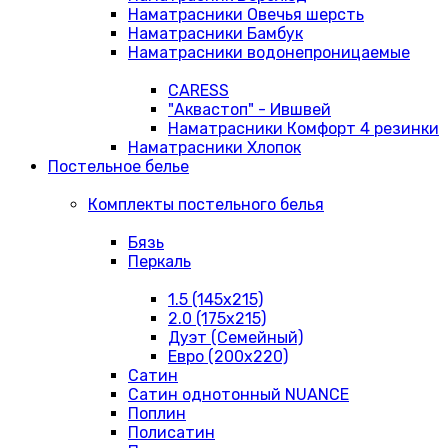
Наматрасники Овечья шерсть
Наматрасники Бамбук
Наматрасники водонепроницаемые
CARESS
"Аквастоп" - Ившвей
Наматрасники Комфорт 4 резинки
Наматрасники Хлопок
Постельное белье
Комплекты постельного белья
Бязь
Перкаль
1.5 (145х215)
2.0 (175х215)
Дуэт (Семейный)
Евро (200х220)
Сатин
Сатин однотонный NUANCE
Поплин
Полисатин