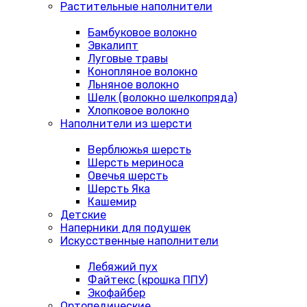
Растительные наполнители
Бамбуковое волокно
Эвкалипт
Луговые травы
Конопляное волокно
Льняное волокно
Шелк (волокно шелкопряда)
Хлопковое волокно
Наполнители из шерсти
Верблюжья шерсть
Шерсть мериноса
Овечья шерсть
Шерсть Яка
Кашемир
Детские
Наперники для подушек
Искусственные наполнители
Лебяжий пух
Файтекс (крошка ППУ)
Экофайбер
Ортопедические