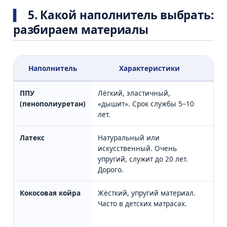
5. Какой наполнитель выбрать:
разбираем материалы
Наполнитель
Характеристики
ППУ
Лёгкий, эластичный,
✅ Л
(пенополиуретан)
«дышит». Срок службы 5–10
бол
лет.
Латекс
Натуральный или
✅ Д
искусственный. Очень
спи
упругий, служит до 20 лет.
Дорого.
Кокосовая койра
Жёсткий, упругий материал.
✅ Д
Часто в детских матрасах.
жес
пов
дет