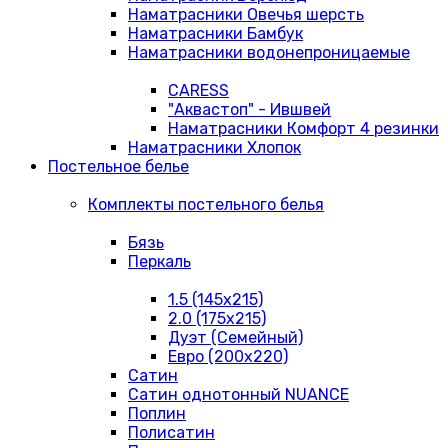
Наматрасники Овечья шерсть
Наматрасники Бамбук
Наматрасники водонепроницаемые
CARESS
"Аквастоп" - Ившвей
Наматрасники Комфорт 4 резинки
Наматрасники Хлопок
Постельное белье
Комплекты постельного белья
Бязь
Перкаль
1.5 (145х215)
2.0 (175х215)
Дуэт (Семейный)
Евро (200х220)
Сатин
Сатин однотонный NUANCE
Поплин
Полисатин