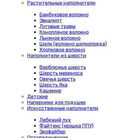
Растительные наполнители
Бамбуковое волокно
Эвкалипт
Луговые травы
Конопляное волокно
Льняное волокно
Шелк (волокно шелкопряда)
Хлопковое волокно
Наполнители из шерсти
Верблюжья шерсть
Шерсть мериноса
Овечья шерсть
Шерсть Яка
Кашемир
Детские
Наперники для подушек
Искусственные наполнители
Лебяжий пух
Файтекс (крошка ППУ)
Экофайбер
Ортопедические