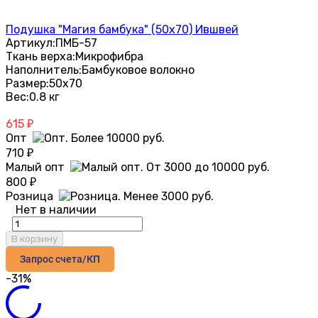
Подушка "Магия бамбука" (50х70) Ившвей
Артикул:
ПМБ-57
Ткань верха:
Микрофибра
Наполнитель:
Бамбуковое волокно
Размер:
50х70
Вес:
0.8 кг
615
₽
Опт
710
₽
Малый опт
800
₽
Розница
Нет в наличии
В корзину
Запрос счета/КП
-31%