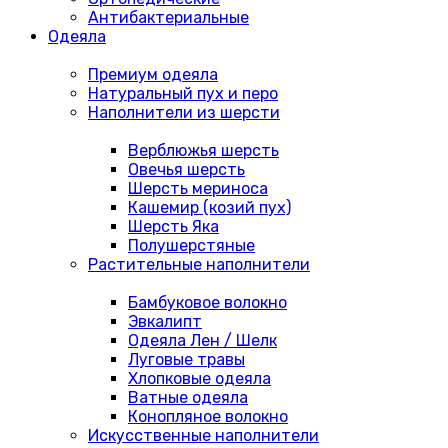
Антибактериальные
Одеяла
Премиум одеяла
Натуральный пух и перо
Наполнители из шерсти
Верблюжья шерсть
Овечья шерсть
Шерсть мериноса
Кашемир (козий пух)
Шерсть Яка
Полушерстяные
Растительные наполнители
Бамбуковое волокно
Эвкалипт
Одеяла Лен / Шелк
Луговые травы
Хлопковые одеяла
Ватные одеяла
Конопляное волокно
Искусственные наполнители