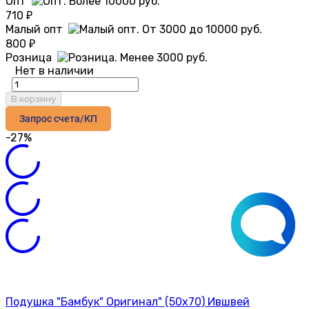
Опт
710
₽
Малый опт
800
₽
Розница
Нет в наличии
В корзину
Запрос счета/КП
-27%
Подушка "Бамбук" Оригинал" (50х70) Ившвей