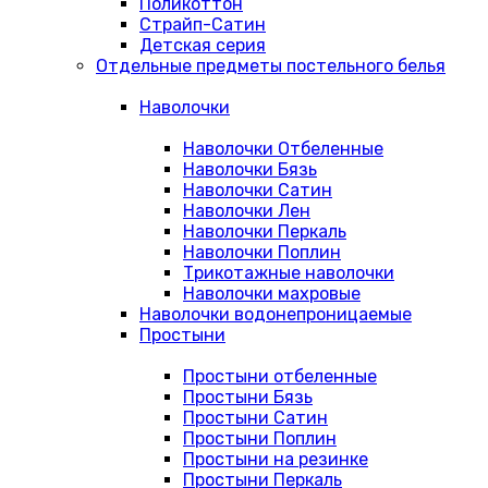
Поликоттон
Страйп-Сатин
Детская серия
Отдельные предметы постельного белья
Наволочки
Наволочки Отбеленные
Наволочки Бязь
Наволочки Сатин
Наволочки Лен
Наволочки Перкаль
Наволочки Поплин
Трикотажные наволочки
Наволочки махровые
Наволочки водонепроницаемые
Простыни
Простыни отбеленные
Простыни Бязь
Простыни Сатин
Простыни Поплин
Простыни на резинке
Простыни Перкаль