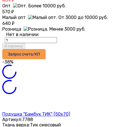
489
₽
Опт
570
₽
Малый опт
640
₽
Розница
Нет в наличии
В корзину
Запрос счета/КП
-38%
Подушка "Бамбук ТИК" (50х70)
Артикул:
7788
Ткань верха:
Тик смесовый