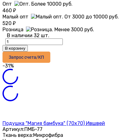
Опт
460
₽
Малый опт
520
₽
Розница
В наличии 32 шт.
В корзину
Запрос счета/КП
-31%
Подушка "Магия бамбука" (70х70) Ившвей
Артикул:
ПМБ-77
Ткань верха:
Микрофибра