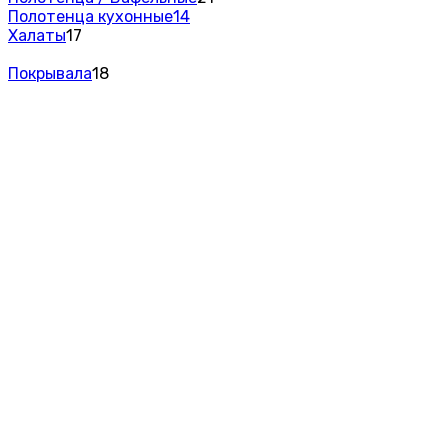
Полотенца кухонные
14
Халаты
17
Покрывала
18