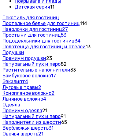
Покрывала и пледы
Детская серия
11
Текстиль для гостиниц
Постельное белье для гостиниц
114
Наволочки для гостиниц
27
Простыни для гостиниц
53
Пододеяльники для гостиниц
34
Полотенца для гостиниц и отелей
13
Подушки
Премиум подушки
23
Натуральный пух и перо
82
Растительные наполнители
33
Бамбуковое волокно
17
Эвкалипт
4
Луговые травы
2
Конопляное волокно
2
Льняное волокно
4
Одеяла
Премиум одеяла
21
Натуральный пух и перо
91
Наполнители из шерсти
65
Верблюжья шерсть
31
Овечья шерсть
21