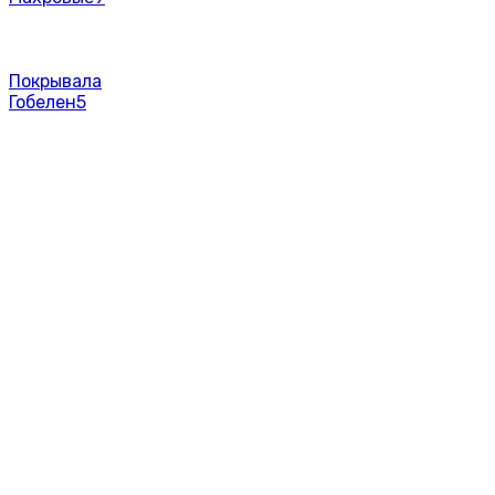
Покрывала
Гобелен
5