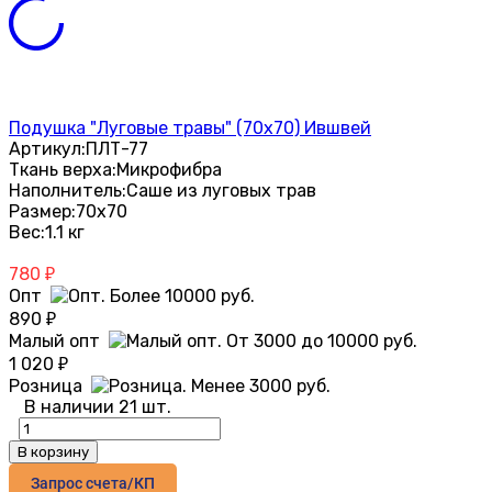
Подушка "Луговые травы" (70х70) Ившвей
Артикул:
ПЛТ-77
Ткань верха:
Микрофибра
Наполнитель:
Саше из луговых трав
Размер:
70х70
Вес:
1.1 кг
780
₽
Опт
890
₽
Малый опт
1 020
₽
Розница
В наличии 21 шт.
В корзину
Запрос счета/КП