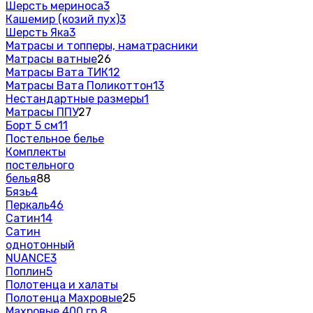
Шерсть мериноса
3
Кашемир (козий пух)
3
Шерсть Яка
3
Матрасы и топперы, наматрасники
Матрасы ватные
26
Матрасы Вата ТИК
12
Матрасы Вата Поликоттон
13
Нестандартные размеры
1
Матрасы ППУ
27
Борт 5 см
11
Постельное белье
Комплекты
постельного
белья
88
Бязь
4
Перкаль
46
Сатин
14
Сатин
однотонный
NUANCE
3
Поплин
5
Полотенца и халаты
Полотенца Махровые
25
Махровые 400 гр.
8