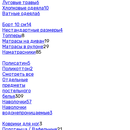
Луговые травы
6
Хлопковые одеяла
10
Ватные одеяла
6
Борт 10 см
14
Нестандартные размеры
4
Топперы
8
Матрасы на диван
19
Матрасы в рулоне
29
Наматрасники
85
Полисатин
5
Поликоттон
2
Смотреть все
Отдельные
предметы
постельного
белья
309
Наволочки
57
Наволочки
водонепроницаемые
3
Коврики для ног
3
Полотенца / Вафельные
21