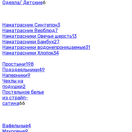
Одеяла/ Детские
6
Наматрасник Синтепон
3
Наматрасник Верблюд
7
Наматрасники Овечья шерсть
13
Наматрасники Бамбук
27
Наматрасники водонепроницаемые
31
Наматрасники Хлопок
34
Простыни
198
Пододеяльники
49
Наперники
9
Чехлы на
подушки
2
Постельное белье
из страйп-
сатина
66
Вафельные
4
Махровые
9