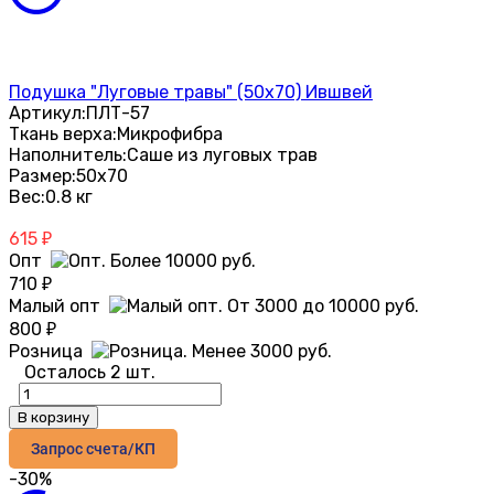
Подушка "Луговые травы" (50х70) Ившвей
Артикул:
ПЛТ-57
Ткань верха:
Микрофибра
Наполнитель:
Саше из луговых трав
Размер:
50х70
Вес:
0.8 кг
615
₽
Опт
710
₽
Малый опт
800
₽
Розница
Осталось 2 шт.
В корзину
Запрос счета/КП
-30%