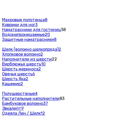
Махровые полотенца
8
Коврики для ног
3
Наматрасники для гостиниц
38
Водонепроницаемые
20
Защитные наматрасники
8
Шелк (волокно шелкопряда)
2
Хлопковое волокно
2
Наполнители из шерсти
22
Верблюжья шерсть
10
Шерсть мериноса
2
Овечья шерсть
6
Шерсть Яка
2
Кашемир
2
Полушерстяные
4
Растительные наполнители
83
Бамбуковое волокно
37
Эвкалипт
9
Одеяла Лен / Шелк
12