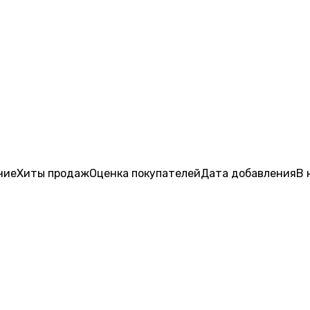
ние
Хиты продаж
Оценка
покупателей
Дата добавления
В 