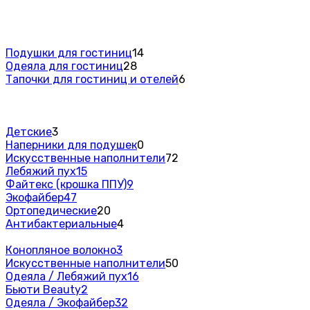
Подушки для гостиниц
14
Одеяла для гостиниц
28
Тапочки для гостиниц и отелей
6
Детские
3
Наперники для подушек
0
Искусственные наполнители
72
Лебяжий пух
15
Файтекс (крошка ППУ)
9
Экофайбер
47
Ортопедические
20
Антибактериальные
4
Конопляное волокно
3
Искусственные наполнители
50
Одеяла / Лебяжий пух
16
Бьюти Beauty
2
Одеяла / Экофайбер
32