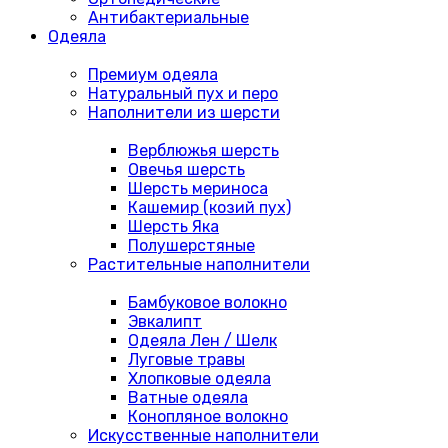
Антибактериальные
Одеяла
Премиум одеяла
Натуральный пух и перо
Наполнители из шерсти
Верблюжья шерсть
Овечья шерсть
Шерсть мериноса
Кашемир (козий пух)
Шерсть Яка
Полушерстяные
Растительные наполнители
Бамбуковое волокно
Эвкалипт
Одеяла Лен / Шелк
Луговые травы
Хлопковые одеяла
Ватные одеяла
Конопляное волокно
Искусственные наполнители