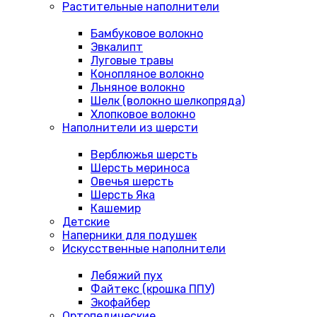
Растительные наполнители
Бамбуковое волокно
Эвкалипт
Луговые травы
Конопляное волокно
Льняное волокно
Шелк (волокно шелкопряда)
Хлопковое волокно
Наполнители из шерсти
Верблюжья шерсть
Шерсть мериноса
Овечья шерсть
Шерсть Яка
Кашемир
Детские
Наперники для подушек
Искусственные наполнители
Лебяжий пух
Файтекс (крошка ППУ)
Экофайбер
Ортопедические