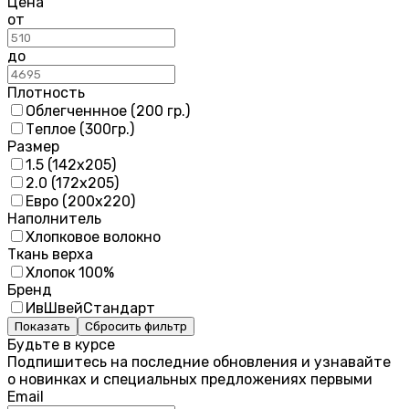
Цена
от
до
Плотность
Облегченнное (200 гр.)
Теплое (300гр.)
Размер
1.5 (142х205)
2.0 (172х205)
Евро (200х220)
Наполнитель
Хлопковое волокно
Ткань верха
Хлопок 100%
Бренд
ИвШвейСтандарт
Показать
Сбросить фильтр
Будьте в курсе
Подпишитесь на последние обновления и узнавайте
о новинках и специальных предложениях первыми
Email