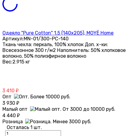
Одеяло "Pure Cotton" 1.5 (140х205), MOYЁ Home
Артикул:
MN-01/300-PC-140
Ткань чехла: перкаль, 100% хлопок Доп. х-ки:
Всесезонное 300 г/м2 Наполнитель: 50% хлопковое
волокно, 50% полиэфирное волокно
Вес:
2.915 кг
3 410
₽
Опт
3 930
₽
Малый опт
4 440
₽
Розница
Осталась 1 шт.