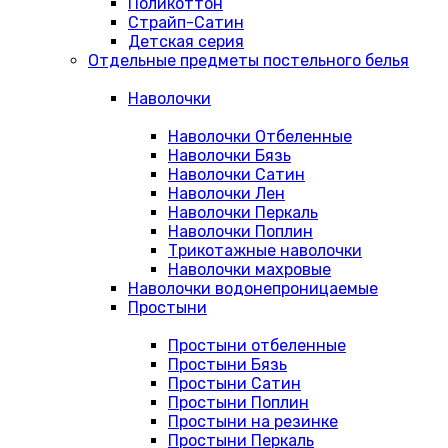
Поликоттон
Страйп-Сатин
Детская серия
Отдельные предметы постельного белья
Наволочки
Наволочки Отбеленные
Наволочки Бязь
Наволочки Сатин
Наволочки Лен
Наволочки Перкаль
Наволочки Поплин
Трикотажные наволочки
Наволочки махровые
Наволочки водонепроницаемые
Простыни
Простыни отбеленные
Простыни Бязь
Простыни Сатин
Простыни Поплин
Простыни на резинке
Простыни Перкаль