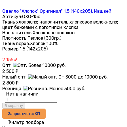
Одеяло "Хлопок" Оригинал" 1.5 (140х205), Ившвей
Артикул:
ОХО-15о
Ткань хлопок,пэ; наполнитель хлопковое волокно,пэ;
цвет бежевый с логотипом хлопка
Наполнитель:
Хлопковое волокно
Плотность:
Теплое (300гр.)
Ткань верха:
Хлопок 100%
Размер:
1.5 (142х205)
2 155
₽
Опт
2 500
₽
Малый опт
2 800
₽
Розница
Нет в наличии
В корзину
Запрос счета/КП
Фильтр подбора