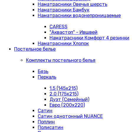
Наматрасники Овечья шерсть
Наматрасники Бамбук
Наматрасники водонепроницаемые
CARESS
"Аквастоп" - Ившвей
Наматрасники Комфорт 4 резинки
Наматрасники Хлопок
Постельное белье
Комплекты постельного белья
Бязь
Перкаль
1.5 (145х215)
2.0 (175х215)
Дуэт (Семейный)
Евро (200х220)
Сатин
Сатин однотонный NUANCE
Поплин
Полисатин