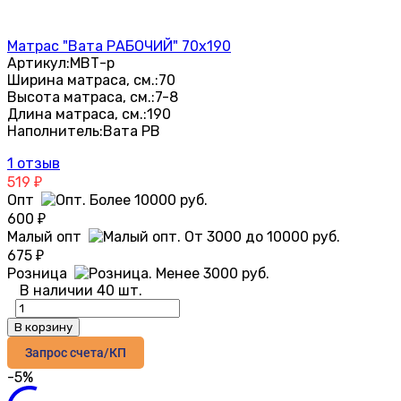
Матрас "Вата РАБОЧИЙ" 70х190
Артикул:
МВТ-р
Ширина матраса, см.:
70
Высота матраса, см.:
7-8
Длина матраса, см.:
190
Наполнитель:
Вата РВ
1 отзыв
519
₽
Опт
600
₽
Малый опт
675
₽
Розница
В наличии 40 шт.
В корзину
Запрос счета/КП
-5%