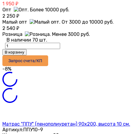
1 950
₽
Опт
2 250
₽
Малый опт
2 540
₽
Розница
В наличии 70 шт.
В корзину
Запрос счета/КП
-8%
Матрас "ППУ" (пенополиуретан) 90х200, высота 10 см.
Артикул:
ППУ10-9