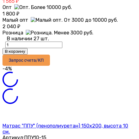
1 565
₽
Опт
1 800
₽
Малый опт
2 040
₽
Розница
В наличии 27 шт.
В корзину
Запрос счета/КП
-4%
Матрас "ППУ" (пенополиуретан) 150х200, высота 10
см.
Артикул:
ППУ10-15