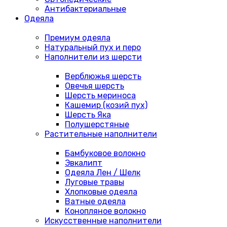
Антибактериальные
Одеяла
Премиум одеяла
Натуральный пух и перо
Наполнители из шерсти
Верблюжья шерсть
Овечья шерсть
Шерсть мериноса
Кашемир (козий пух)
Шерсть Яка
Полушерстяные
Растительные наполнители
Бамбуковое волокно
Эвкалипт
Одеяла Лен / Шелк
Луговые травы
Хлопковые одеяла
Ватные одеяла
Конопляное волокно
Искусственные наполнители