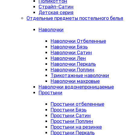
Поликоттон
Страйп-Сатин
Детская серия
Отдельные предметы постельного белья
Наволочки
Наволочки Отбеленные
Наволочки Бязь
Наволочки Сатин
Наволочки Лен
Наволочки Перкаль
Наволочки Поплин
Трикотажные наволочки
Наволочки махровые
Наволочки водонепроницаемые
Простыни
Простыни отбеленные
Простыни Бязь
Простыни Сатин
Простыни Поплин
Простыни на резинке
Простыни Перкаль