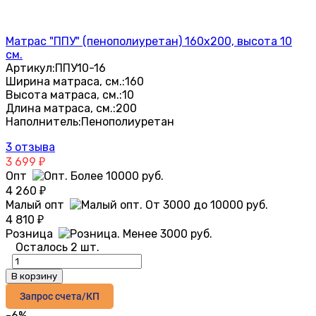
Матрас "ППУ" (пенополиуретан) 160х200, высота 10
см.
Артикул:
ППУ10-16
Ширина матраса, см.:
160
Высота матраса, см.:
10
Длина матраса, см.:
200
Наполнитель:
Пенополиуретан
3 отзыва
3 699
₽
Опт
4 260
₽
Малый опт
4 810
₽
Розница
Осталось 2 шт.
В корзину
Запрос счета/КП
-6%