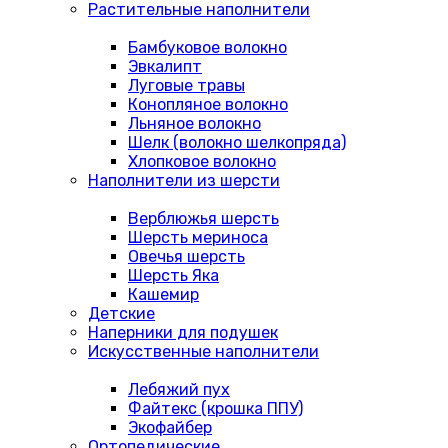
Растительные наполнители
Бамбуковое волокно
Эвкалипт
Луговые травы
Конопляное волокно
Льняное волокно
Шелк (волокно шелкопряда)
Хлопковое волокно
Наполнители из шерсти
Верблюжья шерсть
Шерсть мериноса
Овечья шерсть
Шерсть Яка
Кашемир
Детские
Наперники для подушек
Искусственные наполнители
Лебяжий пух
Файтекс (крошка ППУ)
Экофайбер
Ортопедические