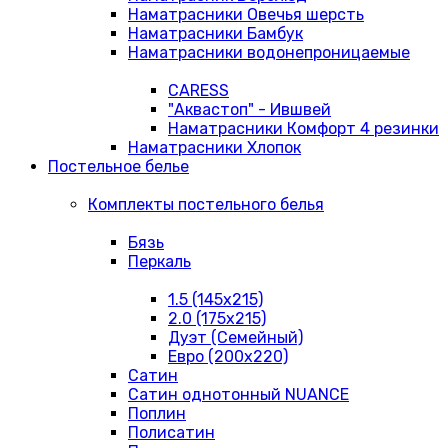
Наматрасники Овечья шерсть
Наматрасники Бамбук
Наматрасники водонепроницаемые
CARESS
"Аквастоп" - Ившвей
Наматрасники Комфорт 4 резинки
Наматрасники Хлопок
Постельное белье
Комплекты постельного белья
Бязь
Перкаль
1.5 (145х215)
2.0 (175х215)
Дуэт (Семейный)
Евро (200х220)
Сатин
Сатин однотонный NUANCE
Поплин
Полисатин