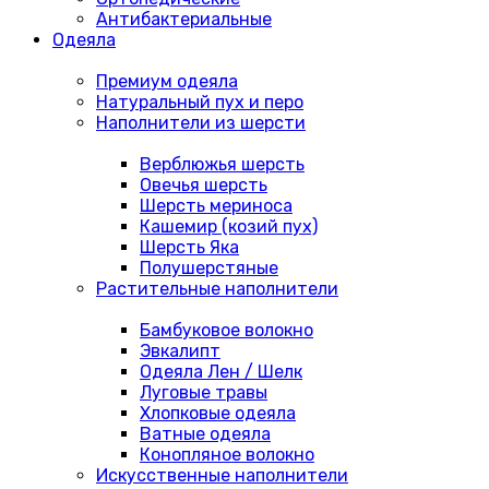
Антибактериальные
Одеяла
Премиум одеяла
Натуральный пух и перо
Наполнители из шерсти
Верблюжья шерсть
Овечья шерсть
Шерсть мериноса
Кашемир (козий пух)
Шерсть Яка
Полушерстяные
Растительные наполнители
Бамбуковое волокно
Эвкалипт
Одеяла Лен / Шелк
Луговые травы
Хлопковые одеяла
Ватные одеяла
Конопляное волокно
Искусственные наполнители