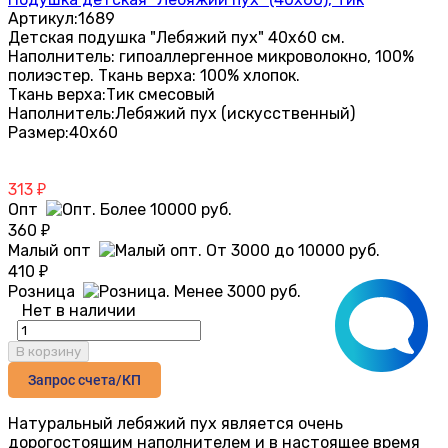
Артикул:
1689
Детская подушка "Лебяжий пух" 40х60 см.
Наполнитель: гипоаллергенное микроволокно, 100%
полиэстер. Ткань верха: 100% хлопок.
Ткань верха:
Тик смесовый
Наполнитель:
Лебяжий пух (искусственный)
Размер:
40х60
313
₽
Опт
360
₽
Малый опт
410
₽
Розница
Нет в наличии
В корзину
Запрос счета/КП
Натуральный лебяжий пух является очень
дорогостоящим наполнителем и в настоящее время