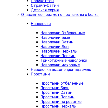
Поликоттон
Страйп-Сатин
Детская серия
Отдельные предметы постельного белья
Наволочки
Наволочки Отбеленные
Наволочки Бязь
Наволочки Сатин
Наволочки Лен
Наволочки Перкаль
Наволочки Поплин
Трикотажные наволочки
Наволочки махровые
Наволочки водонепроницаемые
Простыни
Простыни отбеленные
Простыни Бязь
Простыни Сатин
Простыни Поплин
Простыни на резинке
Простыни Перкаль