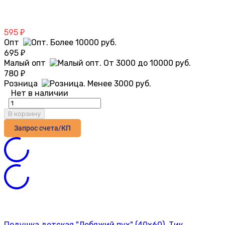
595
₽
Опт
695
₽
Малый опт
780
₽
Розница
Нет в наличии
В корзину
Запрос счета/КП
Подушка детская "Лебяжий пух" (40х60), Тик