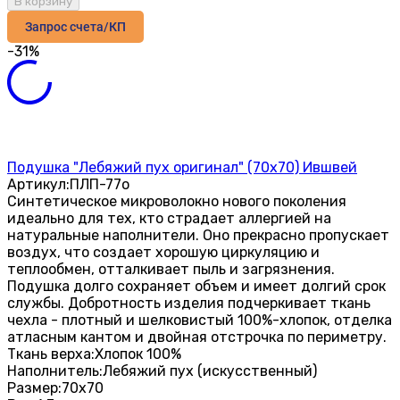
В корзину
Запрос счета/КП
-31%
Подушка "Лебяжий пух оригинал" (70х70) Ившвей
Артикул:
ПЛП-77о
Синтетическое микроволокно нового поколения
идеально для тех, кто страдает аллергией на
натуральные наполнители. Оно прекрасно пропускает
воздух, что создает хорошую циркуляцию и
теплообмен, отталкивает пыль и загрязнения.
Подушка долго сохраняет объем и имеет долгий срок
службы. Добротность изделия подчеркивает ткань
чехла - плотный и шелковистый 100%-хлопок, отделка
атласным кантом и двойная отстрочка по периметру.
Ткань верха:
Хлопок 100%
Наполнитель:
Лебяжий пух (искусственный)
Размер:
70х70