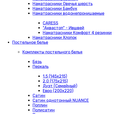
Наматрасники Овечья шерсть
Наматрасники Бамбук
Наматрасники водонепроницаемые
CARESS
"Аквастоп" - Ившвей
Наматрасники Комфорт 4 резинки
Наматрасники Хлопок
Постельное белье
Комплекты постельного белья
Бязь
Перкаль
1.5 (145х215)
2.0 (175х215)
Дуэт (Семейный)
Евро (200х220)
Сатин
Сатин однотонный NUANCE
Поплин
Полисатин