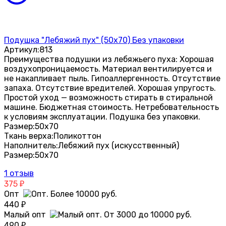
Подушка "Лебяжий пух" (50х70) Без упаковки
Артикул:
813
Преимущества подушки из лебяжьего пуха: Хорошая
воздухопроницаемость. Материал вентилируется и
не накапливает пыль. Гипоаллергенность. Отсутствие
запаха. Отсутствие вредителей. Хорошая упругость.
Простой уход — возможность стирать в стиральной
машине. Бюджетная стоимость. Нетребовательность
к условиям эксплуатации. Подушка без упаковки.
Размер:
50х70
Ткань верха:
Поликоттон
Наполнитель:
Лебяжий пух (искусственный)
Размер:
50х70
1 отзыв
375
₽
Опт
440
₽
Малый опт
490
₽