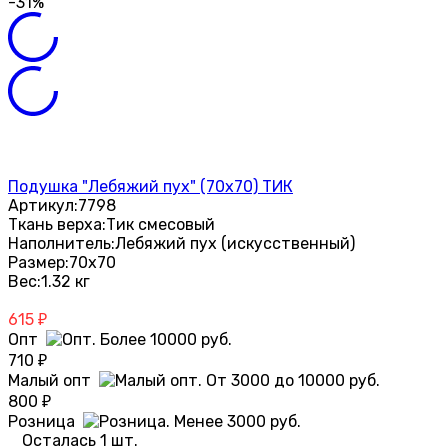
-31%
Подушка "Лебяжий пух" (70х70) ТИК
Артикул:
7798
Ткань верха:
Тик смесовый
Наполнитель:
Лебяжий пух (искусственный)
Размер:
70х70
Вес:
1.32 кг
615
₽
Опт
710
₽
Малый опт
800
₽
Розница
Осталась 1 шт.