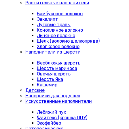
Растительные наполнители
Бамбуковое волокно
Эвкалипт
Луговые травы
Конопляное волокно
Льняное волокно
Шелк (волокно шелкопряда)
Хлопковое волокно
Наполнители из шерсти
Верблюжья шерсть
Шерсть мериноса
Овечья шерсть
Шерсть Яка
Кашемир
Детские
Наперники для подушек
Искусственные наполнители
Лебяжий пух
Файтекс (крошка ППУ)
Экофайбер
Ортопедические