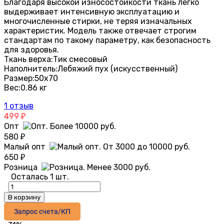
Благодаря высокой износостойкости ткань легко
выдерживает интенсивную эксплуатацию и
многочисленные стирки, не теряя изначальных
характеристик. Модель также отвечает строгим
стандартам по такому параметру, как безопасность
для здоровья.
Ткань верха:
Тик смесовый
Наполнитель:
Лебяжий пух (искусственный)
Размер:
50х70
Вес:
0.86 кг
1 отзыв
499
₽
Опт
580
₽
Малый опт
650
₽
Розница
Осталась 1 шт.
В корзину
Запрос счета/КП