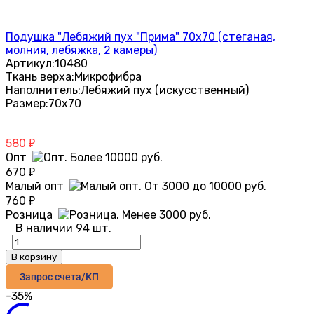
Подушка "Лебяжий пух "Прима" 70х70 (стеганая,
молния, лебяжка, 2 камеры)
Артикул:
10480
Ткань верха:
Микрофибра
Наполнитель:
Лебяжий пух (искусственный)
Размер:
70х70
580
₽
Опт
670
₽
Малый опт
760
₽
Розница
В наличии 94 шт.
В корзину
Запрос счета/КП
-35%