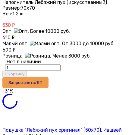
Наполнитель:
Лебяжий пух (искусственный)
Размер:
70х70
Вес:
1.2 кг
530
₽
Опт
610
₽
Малый опт
690
₽
Розница
Нет в наличии
В корзину
Запрос счета/КП
-31%
Подушка "Лебяжий пух оригинал" (50х70), Ившвей