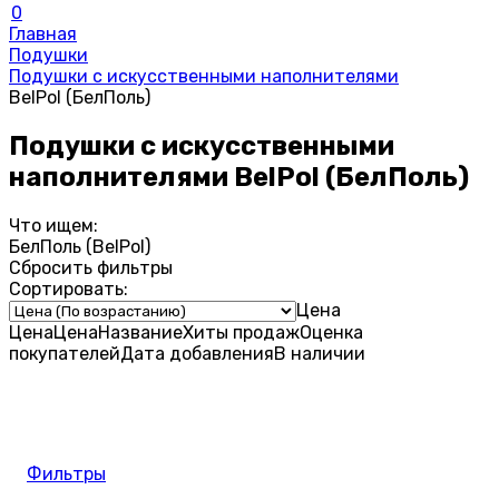
0
Главная
Подушки
Подушки с искусственными наполнителями
BelPol (БелПоль)
Подушки с искусственными
наполнителями BelPol (БелПоль)
Что ищем:
БелПоль (BelPol)
Сбросить фильтры
Сортировать:
Цена
Цена
Цена
Название
Хиты продаж
Оценка
покупателей
Дата добавления
В наличии
Фильтры