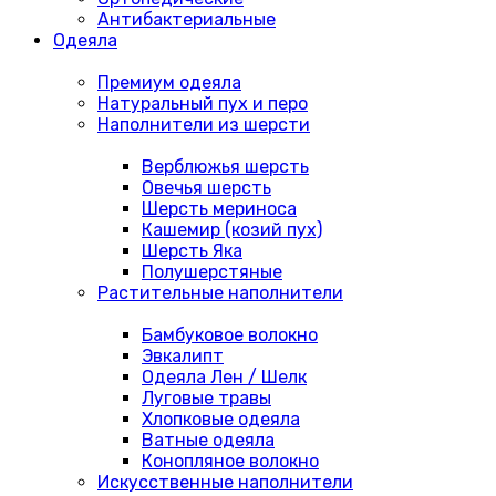
Антибактериальные
Одеяла
Премиум одеяла
Натуральный пух и перо
Наполнители из шерсти
Верблюжья шерсть
Овечья шерсть
Шерсть мериноса
Кашемир (козий пух)
Шерсть Яка
Полушерстяные
Растительные наполнители
Бамбуковое волокно
Эвкалипт
Одеяла Лен / Шелк
Луговые травы
Хлопковые одеяла
Ватные одеяла
Конопляное волокно
Искусственные наполнители