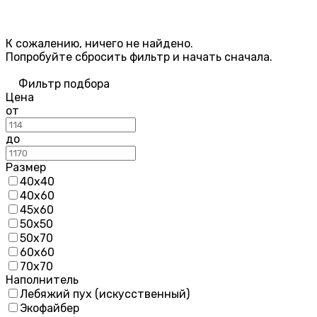
К сожалению, ничего не найдено.
Попробуйте
сбросить фильтр
и начать сначала.
Фильтр подбора
Цена
от
до
Размер
40х40
40х60
45x60
50х50
50х70
60х60
70х70
Наполнитель
Лебяжий пух (искусственный)
Экофайбер