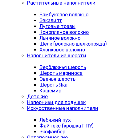
Растительные наполнители
Бамбуковое волокно
Эвкалипт
Луговые травы
Конопляное волокно
Льняное волокно
Шелк (волокно шелкопряда)
Хлопковое волокно
Наполнители из шерсти
Верблюжья шерсть
Шерсть мериноса
Овечья шерсть
Шерсть Яка
Кашемир
Детские
Наперники для подушек
Искусственные наполнители
Лебяжий пух
Файтекс (крошка ППУ)
Экофайбер
Ортопедические