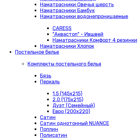
Наматрасники Овечья шерсть
Наматрасники Бамбук
Наматрасники водонепроницаемые
CARESS
"Аквастоп" - Ившвей
Наматрасники Комфорт 4 резинки
Наматрасники Хлопок
Постельное белье
Комплекты постельного белья
Бязь
Перкаль
1.5 (145х215)
2.0 (175х215)
Дуэт (Семейный)
Евро (200х220)
Сатин
Сатин однотонный NUANCE
Поплин
Полисатин