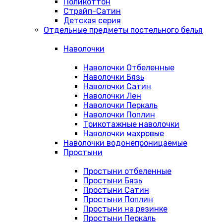
Поликоттон
Страйп-Сатин
Детская серия
Отдельные предметы постельного белья
Наволочки
Наволочки Отбеленные
Наволочки Бязь
Наволочки Сатин
Наволочки Лен
Наволочки Перкаль
Наволочки Поплин
Трикотажные наволочки
Наволочки махровые
Наволочки водонепроницаемые
Простыни
Простыни отбеленные
Простыни Бязь
Простыни Сатин
Простыни Поплин
Простыни на резинке
Простыни Перкаль