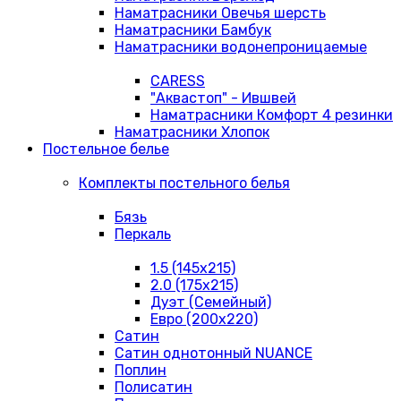
Наматрасники Овечья шерсть
Наматрасники Бамбук
Наматрасники водонепроницаемые
CARESS
"Аквастоп" - Ившвей
Наматрасники Комфорт 4 резинки
Наматрасники Хлопок
Постельное белье
Комплекты постельного белья
Бязь
Перкаль
1.5 (145х215)
2.0 (175х215)
Дуэт (Семейный)
Евро (200х220)
Сатин
Сатин однотонный NUANCE
Поплин
Полисатин