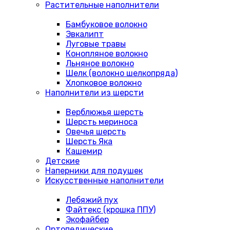
Растительные наполнители
Бамбуковое волокно
Эвкалипт
Луговые травы
Конопляное волокно
Льняное волокно
Шелк (волокно шелкопряда)
Хлопковое волокно
Наполнители из шерсти
Верблюжья шерсть
Шерсть мериноса
Овечья шерсть
Шерсть Яка
Кашемир
Детские
Наперники для подушек
Искусственные наполнители
Лебяжий пух
Файтекс (крошка ППУ)
Экофайбер
Ортопедические