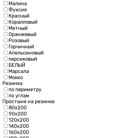
Малина
Фуксия
Красный
Коралловый
Мятный
Оранжевый
Розовый
Горчичный
Апельсиновый
персиковый
БЕЛЫЙ
Марсала
Мокко
Резинка
по периметру
по углам
Простыня на резинке
80х200
90х200
120х200
140х200
160х200