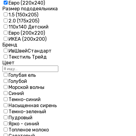
Евро (220х240)
Размер пододеяльника
1.5 (150х205)
2.0 (175х205)
110х140 Детский
Евро (200х220)
ИКЕА (200х200)
Бренд
ИвШвейСтандарт
Текстиль Трейд
Цвет
Голубая ель
Голубой
Морской волны
Синий
Темно-синий
Насыщенная сирень
Темно-зеленый
Пудровый
Ярко - синий
Топленое молоко
Салатовый