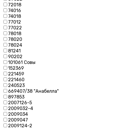
72018
74016
74018
77012
77022
78018
78020
78024
81241
90202
101061 Совы
152369
221459
221460
240523
669407/38 "Анабелла"
897853
2007126-5
2009032-4
2009034
2009047
2009124-2