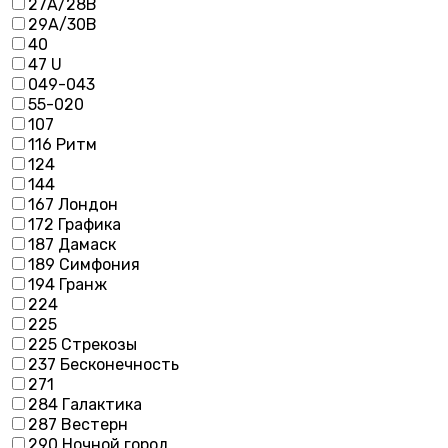
27А/28В
29А/30В
40
47 U
049-043
55-020
107
116 Ритм
124
144
167 Лондон
172 Графика
187 Дамаск
189 Симфония
194 Гранж
224
225
225 Стрекозы
237 Бесконечность
271
284 Галактика
287 Вестерн
290 Ночной город