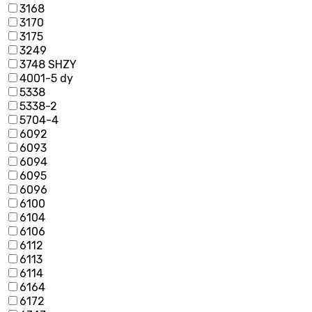
3168
3170
3175
3249
3748 SHZY
4001-5 dy
5338
5338-2
5704-4
6092
6093
6094
6095
6096
6100
6104
6106
6112
6113
6114
6164
6172