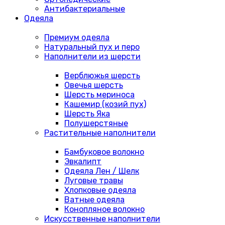
Антибактериальные
Одеяла
Премиум одеяла
Натуральный пух и перо
Наполнители из шерсти
Верблюжья шерсть
Овечья шерсть
Шерсть мериноса
Кашемир (козий пух)
Шерсть Яка
Полушерстяные
Растительные наполнители
Бамбуковое волокно
Эвкалипт
Одеяла Лен / Шелк
Луговые травы
Хлопковые одеяла
Ватные одеяла
Конопляное волокно
Искусственные наполнители