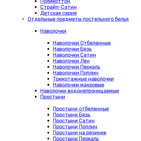
Поликоттон
Страйп-Сатин
Детская серия
Отдельные предметы постельного белья
Наволочки
Наволочки Отбеленные
Наволочки Бязь
Наволочки Сатин
Наволочки Лен
Наволочки Перкаль
Наволочки Поплин
Трикотажные наволочки
Наволочки махровые
Наволочки водонепроницаемые
Простыни
Простыни отбеленные
Простыни Бязь
Простыни Сатин
Простыни Поплин
Простыни на резинке
Простыни Перкаль