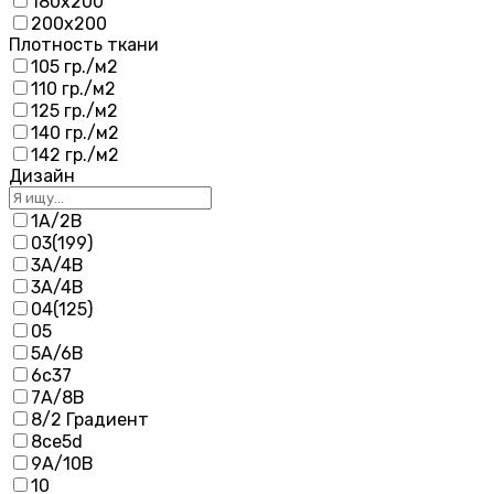
180х200
200х200
Плотность ткани
105 гр./м2
110 гр./м2
125 гр./м2
140 гр./м2
142 гр./м2
Дизайн
1А/2В
03(199)
3A/4B
3А/4В
04(125)
05
5А/6В
6с37
7А/8В
8/2 Градиент
8се5d
9А/10В
10