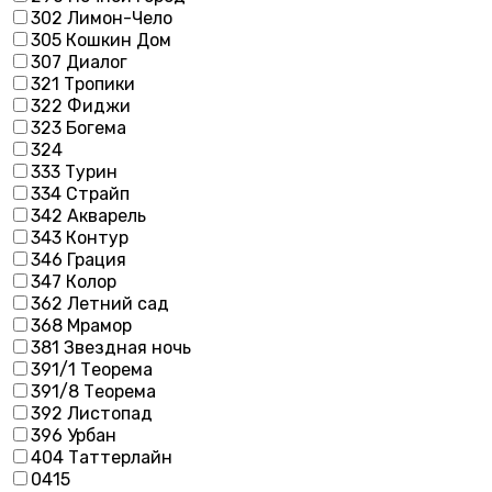
302 Лимон-Чело
305 Кошкин Дом
307 Диалог
321 Тропики
322 Фиджи
323 Богема
324
333 Турин
334 Страйп
342 Акварель
343 Контур
346 Грация
347 Колор
362 Летний сад
368 Мрамор
381 Звездная ночь
391/1 Теорема
391/8 Теорема
392 Листопад
396 Урбан
404 Таттерлайн
0415