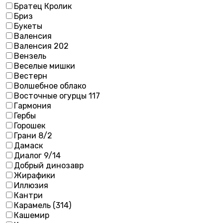
Братец Кролик
Бриз
Букеты
Валенсия
Валенсия 202
Вензель
Веселые мишки
Вестерн
Волшебное облако
Восточные огурцы 117
Гармония
Гербы
Горошек
Грани 8/2
Дамаск
Диалог 9/14
Добрый динозавр
Жирафики
Иллюзия
Кантри
Карамель (314)
Кашемир