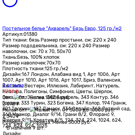
Постельное белье "Акварель" Бязь Евро, 125 гр./м2
Артикул:
01380
Тип ткани: бязь Размер простыни, см: 220 х 240
Размер пододеяльника, см: 220 х 240 Размер
наволочки, см: 70 х 70, 50х70
Ткань:
Бязь, 100% хлопок
Размер наволочек:
70х70
Плотность ткани:
125 гр./м2
Дизайн:
167 Лондон, Алабама вид 1, Арт 1006, Арт
1007, Арт 1010, Арт 1016, Арт 1017, Бриз, Валенсия,
2 отзыва
Вензель, Вестерн, Иллюзия, Лабиринт, Натурель,
Ниагара, Полигоны, Симфония, Цветы, Шерлок,
1 799
₽
Эвкалипт, Энигма, 342 Акварель, 343 Контур, 346
Опт
Грация, 333 Турин, 323 Богема, 347 Колор, 194 Гранж,
2 070
₽
321 Тропики, 187 Дамаск, 334 Страйп, 362 Летний сад,
Малый опт
368 Мрамор, Диалог 9/14, Грани 8/2, Флоранс 9,
2 340
₽
Феерия 9/11, Креатив 8/5, 124, 324, 224, 1024, 624,
Розница
724, 824, 924, 1025
В наличии 9 шт.
Дизайн: