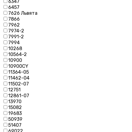
6347
6457
7626 Львята
7866
7962
7974-2
7991-2
7994
10268
10564-2
10900
10900CY
11364-05
11462-04
11502-07
12751
12861-07
13970
15082
19683
50939
51407
69022