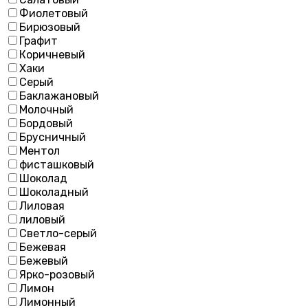
Фиолетовый
Бирюзовый
Графит
Коричневый
Хаки
Серый
Баклажановый
Молочный
Бордовый
Брусничный
Ментол
фисташковый
Шоколад
Шоколадный
Лиловая
лиловый
Светло-серый
Бежевая
Бежевый
Ярко-розовый
Лимон
Лимонный