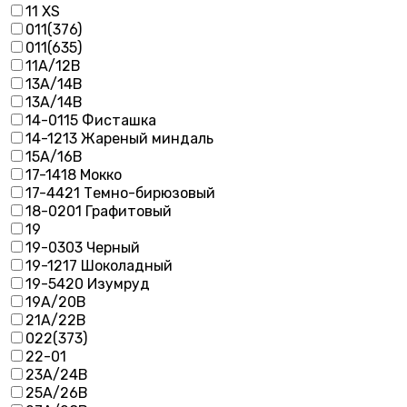
11 XS
011(376)
011(635)
11А/12В
13A/14B
13А/14В
14-0115 Фисташка
14-1213 Жареный миндаль
15А/16В
17-1418 Мокко
17-4421 Темно-бирюзовый
18-0201 Графитовый
19
19-0303 Черный
19-1217 Шоколадный
19-5420 Изумруд
19А/20В
21А/22В
022(373)
22-01
23А/24В
25А/26В