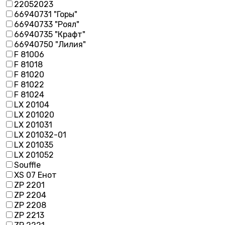
22052023
66940731 "Горы"
66940733 "Роял"
66940735 "Крафт"
66940750 "Лилия"
F 81006
F 81018
F 81020
F 81022
F 81024
LX 20104
LX 201020
LX 201031
LX 201032-01
LX 201035
LX 201052
Souffle
XS 07 Енот
ZP 2201
ZP 2204
ZP 2208
ZP 2213