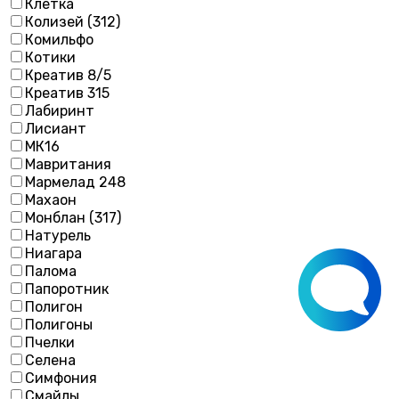
Клетка
Колизей (312)
Комильфо
Котики
Креатив 8/5
Креатив 315
Лабиринт
Лисиант
МК16
Мавритания
Мармелад 248
Махаон
Монблан (317)
Натурель
Ниагара
Палома
Папоротник
Полигон
Полигоны
Пчелки
Селена
Симфония
Смайлы