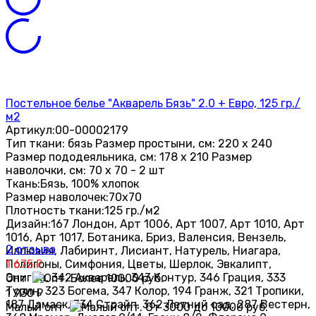
Постельное белье "Акварель Бязь" 2.0 + Евро, 125 гр./
м2
Артикул:
00-00002179
Тип ткани: бязь Размер простыни, см: 220 х 240
Размер пододеяльника, см: 178 х 210 Размер
наволочки, см: 70 х 70 - 2 шт
Ткань:
Бязь, 100% хлопок
Размер наволочек:
70х70
Плотность ткани:
125 гр./м2
Дизайн:
167 Лондон, Арт 1006, Арт 1007, Арт 1010, Арт
1016, Арт 1017, Ботаника, Бриз, Валенсия, Вензель,
2 отзыва
Иллюзия, Лабиринт, Лисиант, Натурель, Ниагара,
Полигоны, Симфония, Цветы, Шерлок, Эвкалипт,
1 675
₽
Энигма, 342 Акварель, 343 Контур, 346 Грация, 333
Опт
Турин, 323 Богема, 347 Колор, 194 Гранж, 321 Тропики,
1 930
₽
187 Дамаск, 334 Страйп, 362 Летний сад, 287 Вестерн,
Малый опт