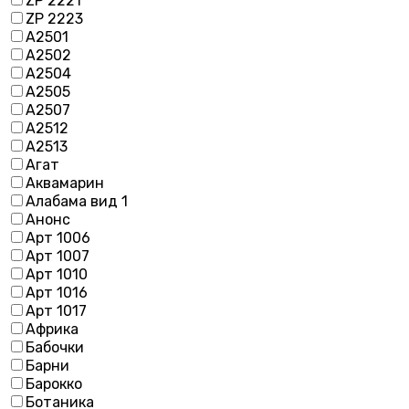
ZP 2221
ZP 2223
А2501
А2502
А2504
А2505
А2507
А2512
А2513
Агат
Аквамарин
Алабама вид 1
Анонс
Арт 1006
Арт 1007
Арт 1010
Арт 1016
Арт 1017
Африка
Бабочки
Барни
Барокко
Ботаника