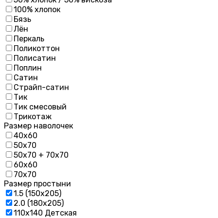
100% хлопок
Бязь
Лён
Перкаль
Поликоттон
Полисатин
Поплин
Сатин
Страйп-сатин
Тик
Тик смесовый
Трикотаж
Размер наволочек
40х60
50х70
50х70 + 70х70
60х60
70х70
Размер простыни
1.5 (150х205)
2.0 (180х205)
110х140 Детская