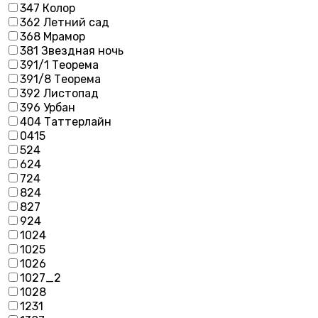
347 Колор
362 Летний сад
368 Мрамор
381 Звездная ночь
391/1 Теорема
391/8 Теорема
392 Листопад
396 Урбан
404 Таттерлайн
0415
524
624
724
824
827
924
1024
1025
1026
1027_2
1028
1231