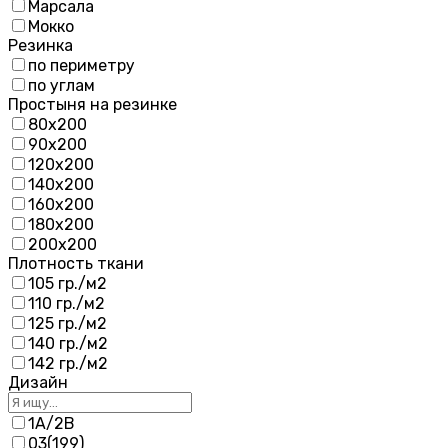
Марсала
Мокко
Резинка
по периметру
по углам
Простыня на резинке
80х200
90х200
120х200
140х200
160х200
180х200
200х200
Плотность ткани
105 гр./м2
110 гр./м2
125 гр./м2
140 гр./м2
142 гр./м2
Дизайн
1А/2В
03(199)