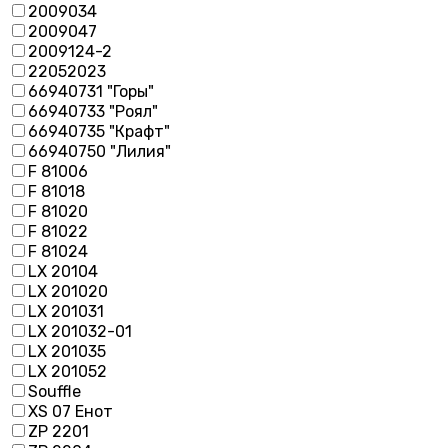
2009034
2009047
2009124-2
22052023
66940731 "Горы"
66940733 "Роял"
66940735 "Крафт"
66940750 "Лилия"
F 81006
F 81018
F 81020
F 81022
F 81024
LX 20104
LX 201020
LX 201031
LX 201032-01
LX 201035
LX 201052
Souffle
XS 07 Енот
ZP 2201