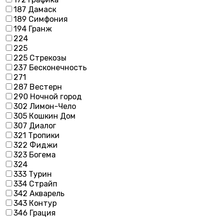
187 Дамаск
189 Симфония
194 Гранж
224
225
225 Стрекозы
237 Бесконечность
271
287 Вестерн
290 Ночной город
302 Лимон-Чело
305 Кошкин Дом
307 Диалог
321 Тропики
322 Фиджи
323 Богема
324
333 Турин
334 Страйп
342 Акварель
343 Контур
346 Грация