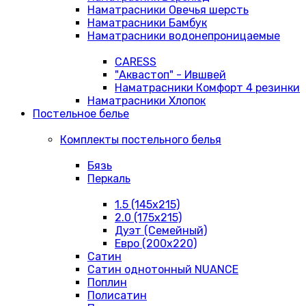
Наматрасники Овечья шерсть
Наматрасники Бамбук
Наматрасники водонепроницаемые
CARESS
"Аквастоп" - Ившвей
Наматрасники Комфорт 4 резинки
Наматрасники Хлопок
Постельное белье
Комплекты постельного белья
Бязь
Перкаль
1.5 (145х215)
2.0 (175х215)
Дуэт (Семейный)
Евро (200х220)
Сатин
Сатин однотонный NUANCE
Поплин
Полисатин