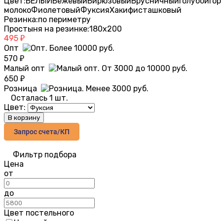
Цвет:
БЕЛЫЙ
Бежевый
Бирюзовый
Брусничный
Голубой
Го
молоко
Фиолетовый
Фуксия
Хаки
фисташковый
Резинка:
по периметру
Простыня на резинке:
180х200
495
₽
Опт
570
₽
Малый опт
650
₽
Розница
Осталась 1 шт.
Цвет:
В корзину
Запрос счета/КП
Фильтр подбора
Цена
от
до
Цвет постельного