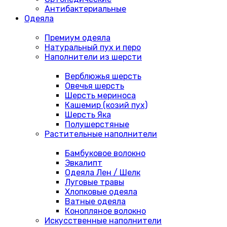
Антибактериальные
Одеяла
Премиум одеяла
Натуральный пух и перо
Наполнители из шерсти
Верблюжья шерсть
Овечья шерсть
Шерсть мериноса
Кашемир (козий пух)
Шерсть Яка
Полушерстяные
Растительные наполнители
Бамбуковое волокно
Эвкалипт
Одеяла Лен / Шелк
Луговые травы
Хлопковые одеяла
Ватные одеяла
Конопляное волокно
Искусственные наполнители