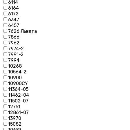
6114
6164
6172
6347
6457
7626 Львята
7866
7962
7974-2
7991-2
7994
10268
10564-2
10900
10900CY
11364-05
11462-04
11502-07
12751
12861-07
13970
15082
19683