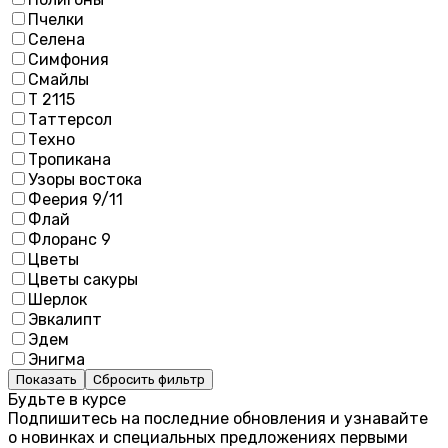
Пчелки
Селена
Симфония
Смайлы
Т 2115
Таттерсол
Техно
Тропикана
Узоры востока
Феерия 9/11
Флай
Флоранс 9
Цветы
Цветы сакуры
Шерлок
Эвкалипт
Эдем
Энигма
Показать
Сбросить фильтр
Будьте в курсе
Подпишитесь на последние обновления и узнавайте
о новинках и специальных предложениях первыми