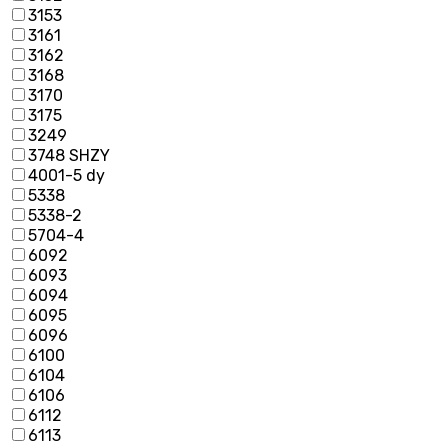
3153
3161
3162
3168
3170
3175
3249
3748 SHZY
4001-5 dy
5338
5338-2
5704-4
6092
6093
6094
6095
6096
6100
6104
6106
6112
6113