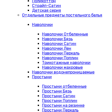
Поликоттон
Страйп-Сатин
Детская серия
Отдельные предметы постельного белья
Наволочки
Наволочки Отбеленные
Наволочки Бязь
Наволочки Сатин
Наволочки Лен
Наволочки Перкаль
Наволочки Поплин
Трикотажные наволочки
Наволочки махровые
Наволочки водонепроницаемые
Простыни
Простыни отбеленные
Простыни Бязь
Простыни Сатин
Простыни Поплин
Простыни на резинке
Простыни Перкаль