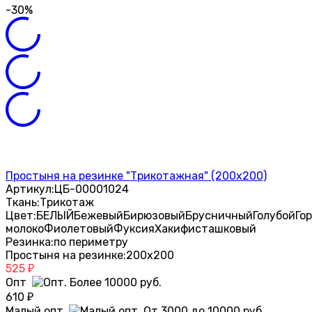
-30%
Простыня на резинке "Трикотажная" (200х200)
Артикул:
ЦБ-00001024
Ткань:
Трикотаж
Цвет:
БЕЛЫЙ
Бежевый
Бирюзовый
Брусничный
Голубой
Го
молоко
Фиолетовый
Фуксия
Хаки
фисташковый
Резинка:
по периметру
Простыня на резинке:
200х200
525
₽
Опт
610
₽
Малый опт