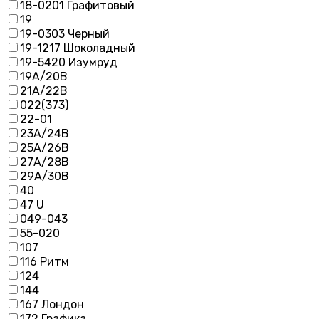
18-0201 Графитовый
19
19-0303 Черный
19-1217 Шоколадный
19-5420 Изумруд
19А/20В
21А/22В
022(373)
22-01
23А/24В
25А/26В
27А/28В
29А/30В
40
47 U
049-043
55-020
107
116 Ритм
124
144
167 Лондон
172 Графика