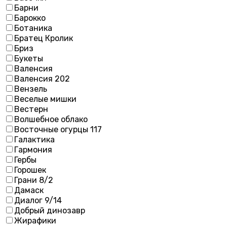
Барни
Барокко
Ботаника
Братец Кролик
Бриз
Букеты
Валенсия
Валенсия 202
Вензель
Веселые мишки
Вестерн
Волшебное облако
Восточные огурцы 117
Галактика
Гармония
Гербы
Горошек
Грани 8/2
Дамаск
Диалог 9/14
Добрый динозавр
Жирафики