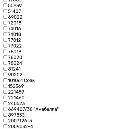
50939
51407
69022
72018
74016
74018
77012
77022
78018
78020
78024
81241
90202
101061 Совы
152369
221459
221460
240523
669407/38 "Анабелла"
897853
2007126-5
2009032-4