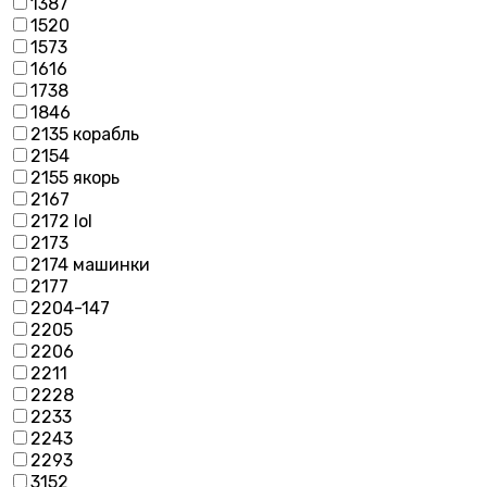
1387
1520
1573
1616
1738
1846
2135 корабль
2154
2155 якорь
2167
2172 lol
2173
2174 машинки
2177
2204-147
2205
2206
2211
2228
2233
2243
2293
3152