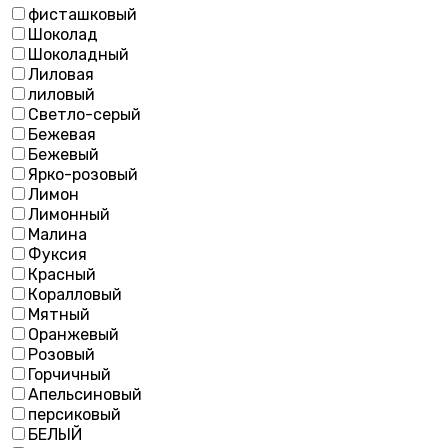
фисташковый
Шоколад
Шоколадный
Лиловая
лиловый
Светло-серый
Бежевая
Бежевый
Ярко-розовый
Лимон
Лимонный
Малина
Фуксия
Красный
Коралловый
Мятный
Оранжевый
Розовый
Горчичный
Апельсиновый
персиковый
БЕЛЫЙ