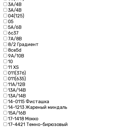
3A/4B
3А/4В
04(125)
05
5А/6В
6с37
7А/8В
8/2 Градиент
8се5d
9А/10В
10
11 XS
011(376)
011(635)
11А/12В
13A/14B
13А/14В
14-0115 Фисташка
14-1213 Жареный миндаль
15А/16В
17-1418 Мокко
17-4421 Темно-бирюзовый