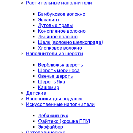
Растительные наполнители
Бамбуковое волокно
Эвкалипт
Луговые травы
Конопляное волокно
Льняное волокно
Шелк (волокно шелкопряда)
Хлопковое волокно
Наполнители из шерсти
Верблюжья шерсть
Шерсть мериноса
Овечья шерсть
Шерсть Яка
Кашемир
Детские
Наперники для подушек
Искусственные наполнители
Лебяжий пух
Файтекс (крошка ППУ)
Экофайбер
Ортопедические