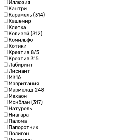
Иллюзия
Кантри
Карамель (314)
Кашемир
Клетка
Колизей (312)
Комильфо
Котики
Креатив 8/5
Креатив 315
Лабиринт
Лисиант
МК16
Мавритания
Мармелад 248
Махаон
Монблан (317)
Натурель
Ниагара
Палома
Папоротник
Полигон
Полигоны