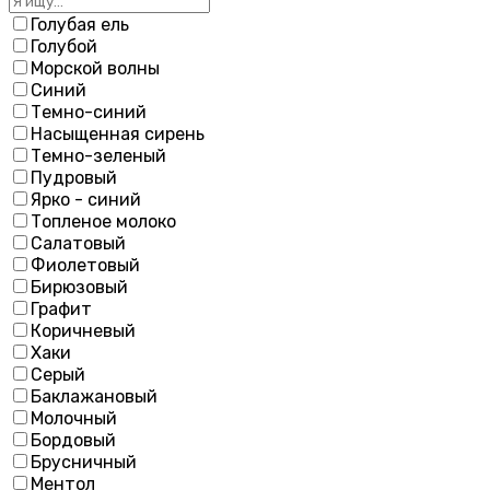
Голубая ель
Голубой
Морской волны
Синий
Темно-синий
Насыщенная сирень
Темно-зеленый
Пудровый
Ярко - синий
Топленое молоко
Салатовый
Фиолетовый
Бирюзовый
Графит
Коричневый
Хаки
Серый
Баклажановый
Молочный
Бордовый
Брусничный
Ментол