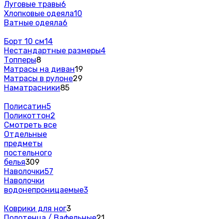
Луговые травы
6
Хлопковые одеяла
10
Ватные одеяла
6
Борт 10 см
14
Нестандартные размеры
4
Топперы
8
Матрасы на диван
19
Матрасы в рулоне
29
Наматрасники
85
Полисатин
5
Поликоттон
2
Смотреть все
Отдельные
предметы
постельного
белья
309
Наволочки
57
Наволочки
водонепроницаемые
3
Коврики для ног
3
Полотенца / Вафельные
21