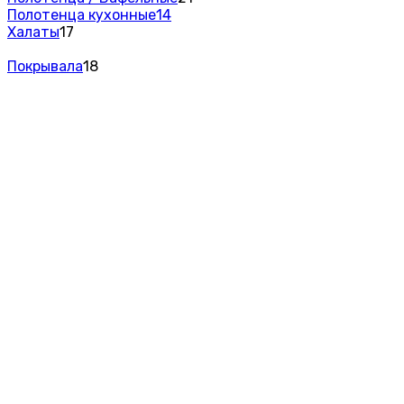
Полотенца кухонные
14
Халаты
17
Покрывала
18