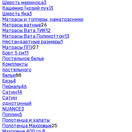
Шерсть мериноса
3
Кашемир (козий пух)
3
Шерсть Яка
3
Матрасы и топперы, наматрасники
Матрасы ватные
26
Матрасы Вата ТИК
12
Матрасы Вата Поликоттон
13
Нестандартные размеры
1
Матрасы ППУ
27
Борт 5 см
11
Постельное белье
Комплекты
постельного
белья
88
Бязь
4
Перкаль
46
Сатин
14
Сатин
однотонный
NUANCE
3
Поплин
5
Полотенца и халаты
Полотенца Махровые
25
Махровые 400 гр.
8