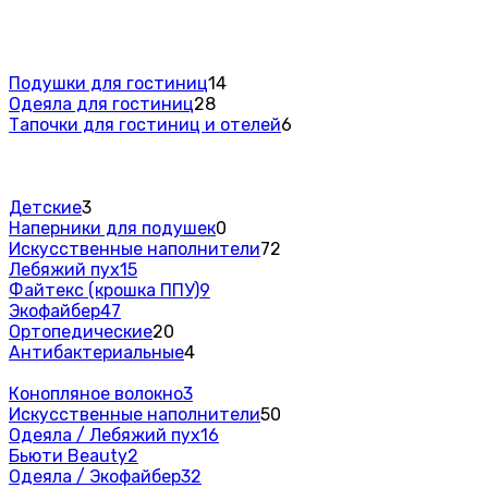
Подушки для гостиниц
14
Одеяла для гостиниц
28
Тапочки для гостиниц и отелей
6
Детские
3
Наперники для подушек
0
Искусственные наполнители
72
Лебяжий пух
15
Файтекс (крошка ППУ)
9
Экофайбер
47
Ортопедические
20
Антибактериальные
4
Конопляное волокно
3
Искусственные наполнители
50
Одеяла / Лебяжий пух
16
Бьюти Beauty
2
Одеяла / Экофайбер
32