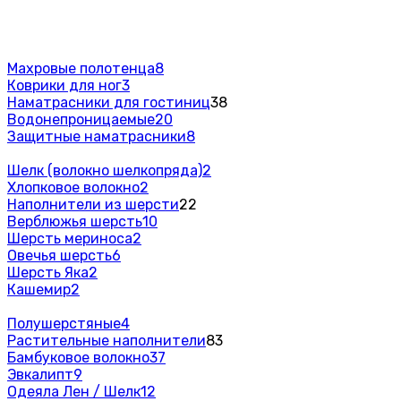
Махровые полотенца
8
Коврики для ног
3
Наматрасники для гостиниц
38
Водонепроницаемые
20
Защитные наматрасники
8
Шелк (волокно шелкопряда)
2
Хлопковое волокно
2
Наполнители из шерсти
22
Верблюжья шерсть
10
Шерсть мериноса
2
Овечья шерсть
6
Шерсть Яка
2
Кашемир
2
Полушерстяные
4
Растительные наполнители
83
Бамбуковое волокно
37
Эвкалипт
9
Одеяла Лен / Шелк
12