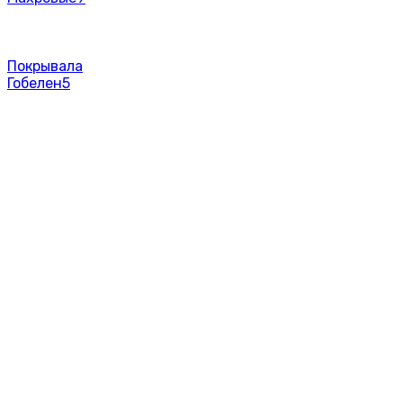
Покрывала
Гобелен
5