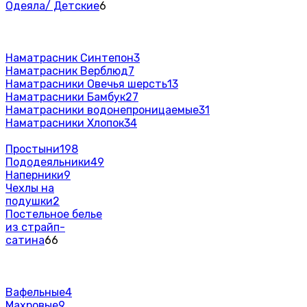
Одеяла/ Детские
6
Наматрасник Синтепон
3
Наматрасник Верблюд
7
Наматрасники Овечья шерсть
13
Наматрасники Бамбук
27
Наматрасники водонепроницаемые
31
Наматрасники Хлопок
34
Простыни
198
Пододеяльники
49
Наперники
9
Чехлы на
подушки
2
Постельное белье
из страйп-
сатина
66
Вафельные
4
Махровые
9