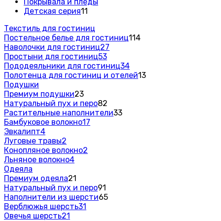
Покрывала и пледы
Детская серия
11
Текстиль для гостиниц
Постельное белье для гостиниц
114
Наволочки для гостиниц
27
Простыни для гостиниц
53
Пододеяльники для гостиниц
34
Полотенца для гостиниц и отелей
13
Подушки
Премиум подушки
23
Натуральный пух и перо
82
Растительные наполнители
33
Бамбуковое волокно
17
Эвкалипт
4
Луговые травы
2
Конопляное волокно
2
Льняное волокно
4
Одеяла
Премиум одеяла
21
Натуральный пух и перо
91
Наполнители из шерсти
65
Верблюжья шерсть
31
Овечья шерсть
21