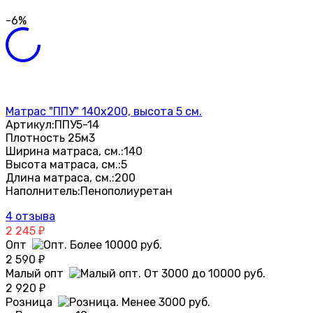
-6%
Матрас "ППУ" 140х200, высота 5 см.
Артикул:
ППУ5-14
Плотность 25м3
Ширина матраса, см.:
140
Высота матраса, см.:
5
Длина матраса, см.:
200
Наполнитель:
Пенополиуретан
4 отзыва
2 245
₽
Опт
2 590
₽
Малый опт
2 920
₽
Розница