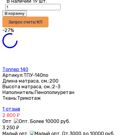
В наличии 19 шт.
В корзину
Запрос счета/КП
-27%
Топпер 140
Артикул:
ТПУ-140по
Длина матраса, см.:
200
Высота матраса, см.:
2-3
Наполнитель:
Пенополиуретан
Ткань:
Трикотаж
1 отзыв
2 800
₽
Опт
3 250
₽
Малый опт