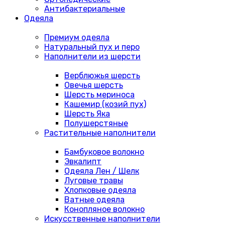
Антибактериальные
Одеяла
Премиум одеяла
Натуральный пух и перо
Наполнители из шерсти
Верблюжья шерсть
Овечья шерсть
Шерсть мериноса
Кашемир (козий пух)
Шерсть Яка
Полушерстяные
Растительные наполнители
Бамбуковое волокно
Эвкалипт
Одеяла Лен / Шелк
Луговые травы
Хлопковые одеяла
Ватные одеяла
Конопляное волокно
Искусственные наполнители