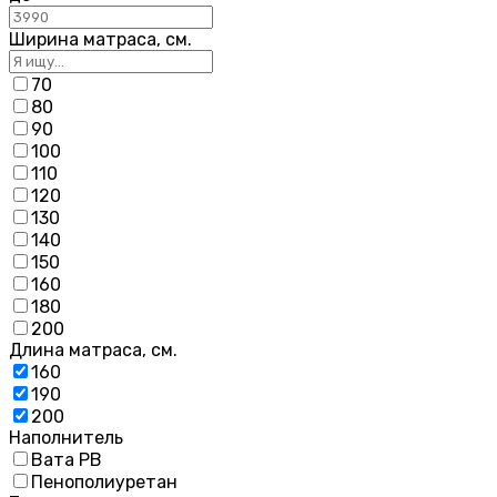
Ширина матраса, см.
70
80
90
100
110
120
130
140
150
160
180
200
Длина матраса, см.
160
190
200
Наполнитель
Вата РВ
Пенополиуретан