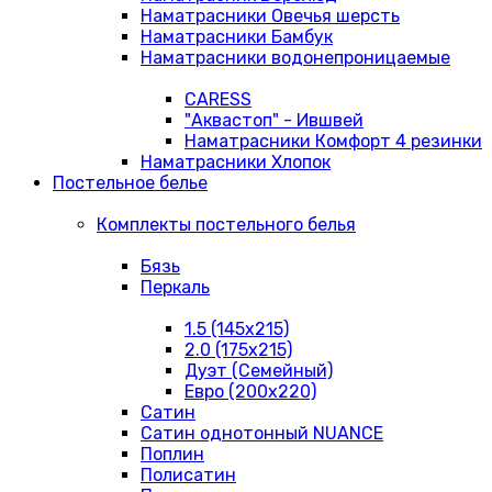
Наматрасники Овечья шерсть
Наматрасники Бамбук
Наматрасники водонепроницаемые
CARESS
"Аквастоп" - Ившвей
Наматрасники Комфорт 4 резинки
Наматрасники Хлопок
Постельное белье
Комплекты постельного белья
Бязь
Перкаль
1.5 (145х215)
2.0 (175х215)
Дуэт (Семейный)
Евро (200х220)
Сатин
Сатин однотонный NUANCE
Поплин
Полисатин