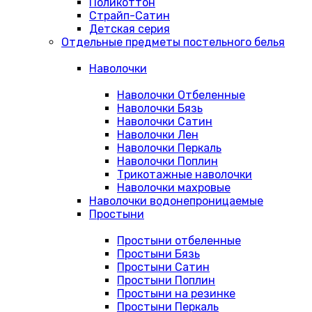
Поликоттон
Страйп-Сатин
Детская серия
Отдельные предметы постельного белья
Наволочки
Наволочки Отбеленные
Наволочки Бязь
Наволочки Сатин
Наволочки Лен
Наволочки Перкаль
Наволочки Поплин
Трикотажные наволочки
Наволочки махровые
Наволочки водонепроницаемые
Простыни
Простыни отбеленные
Простыни Бязь
Простыни Сатин
Простыни Поплин
Простыни на резинке
Простыни Перкаль