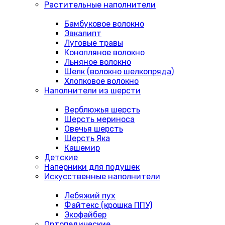
Растительные наполнители
Бамбуковое волокно
Эвкалипт
Луговые травы
Конопляное волокно
Льняное волокно
Шелк (волокно шелкопряда)
Хлопковое волокно
Наполнители из шерсти
Верблюжья шерсть
Шерсть мериноса
Овечья шерсть
Шерсть Яка
Кашемир
Детские
Наперники для подушек
Искусственные наполнители
Лебяжий пух
Файтекс (крошка ППУ)
Экофайбер
Ортопедические