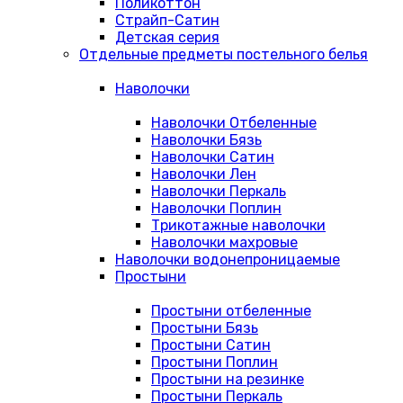
Поликоттон
Страйп-Сатин
Детская серия
Отдельные предметы постельного белья
Наволочки
Наволочки Отбеленные
Наволочки Бязь
Наволочки Сатин
Наволочки Лен
Наволочки Перкаль
Наволочки Поплин
Трикотажные наволочки
Наволочки махровые
Наволочки водонепроницаемые
Простыни
Простыни отбеленные
Простыни Бязь
Простыни Сатин
Простыни Поплин
Простыни на резинке
Простыни Перкаль