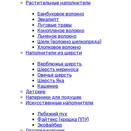
Растительные наполнители
Бамбуковое волокно
Эвкалипт
Луговые травы
Конопляное волокно
Льняное волокно
Шелк (волокно шелкопряда)
Хлопковое волокно
Наполнители из шерсти
Верблюжья шерсть
Шерсть мериноса
Овечья шерсть
Шерсть Яка
Кашемир
Детские
Наперники для подушек
Искусственные наполнители
Лебяжий пух
Файтекс (крошка ППУ)
Экофайбер
Ортопедические