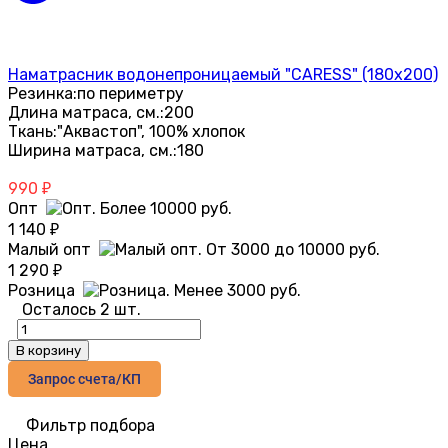
Наматрасник водонепроницаемый "CARESS" (180x200)
Резинка:
по периметру
Длина матраса, см.:
200
Ткань:
"Аквастоп", 100% хлопок
Ширина матраса, см.:
180
990
₽
Опт
1 140
₽
Малый опт
1 290
₽
Розница
Осталось 2 шт.
В корзину
Запрос счета/КП
Фильтр подбора
Цена