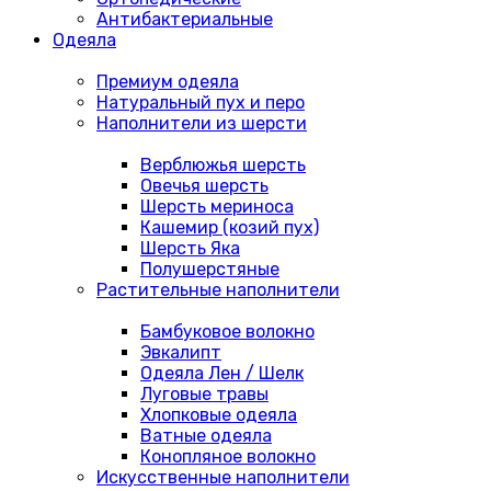
Антибактериальные
Одеяла
Премиум одеяла
Натуральный пух и перо
Наполнители из шерсти
Верблюжья шерсть
Овечья шерсть
Шерсть мериноса
Кашемир (козий пух)
Шерсть Яка
Полушерстяные
Растительные наполнители
Бамбуковое волокно
Эвкалипт
Одеяла Лен / Шелк
Луговые травы
Хлопковые одеяла
Ватные одеяла
Конопляное волокно
Искусственные наполнители