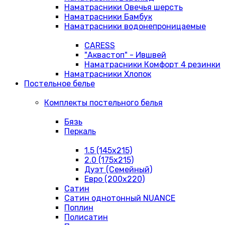
Наматрасники Овечья шерсть
Наматрасники Бамбук
Наматрасники водонепроницаемые
CARESS
"Аквастоп" - Ившвей
Наматрасники Комфорт 4 резинки
Наматрасники Хлопок
Постельное белье
Комплекты постельного белья
Бязь
Перкаль
1.5 (145х215)
2.0 (175х215)
Дуэт (Семейный)
Евро (200х220)
Сатин
Сатин однотонный NUANCE
Поплин
Полисатин