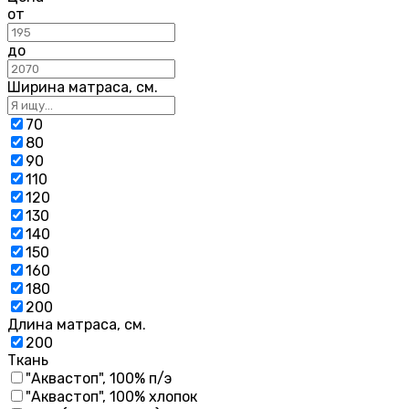
от
до
Ширина матраса, см.
70
80
90
110
120
130
140
150
160
180
200
Длина матраса, см.
200
Ткань
"Аквастоп", 100% п/э
"Аквастоп", 100% хлопок