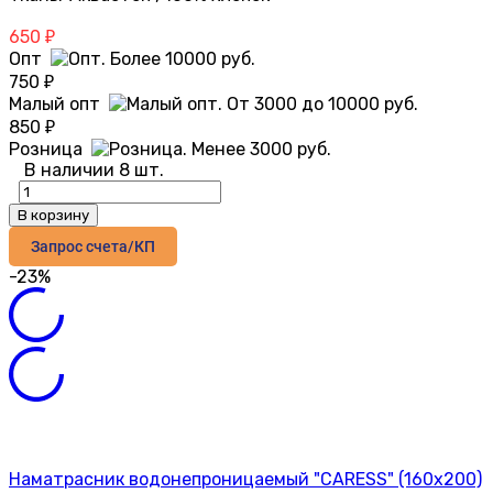
650
₽
Опт
750
₽
Малый опт
850
₽
Розница
В наличии 8 шт.
В корзину
Запрос счета/КП
-23%
Наматрасник водонепроницаемый "CARESS" (160x200)