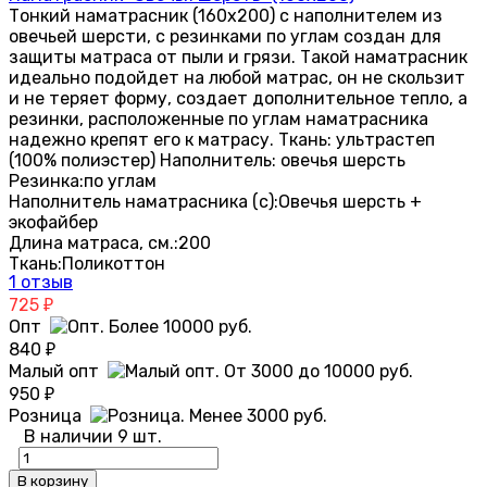
Тонкий наматрасник (160х200) с наполнителем из
овечьей шерсти, с резинками по углам создан для
защиты матраса от пыли и грязи. Такой наматрасник
идеально подойдет на любой матрас, он не скользит
и не теряет форму, создает дополнительное тепло, а
резинки, расположенные по углам наматрасника
надежно крепят его к матрасу. Ткань: ультрастеп
(100% полиэстер) Наполнитель: овечья шерсть
Резинка:
по углам
Наполнитель наматрасника (с):
Овечья шерсть +
экофайбер
Длина матраса, см.:
200
Ткань:
Поликоттон
1 отзыв
725
₽
Опт
840
₽
Малый опт
950
₽
Розница
В наличии 9 шт.
В корзину