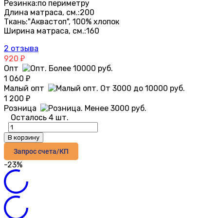
Резинка:
по периметру
Длина матраса, см.:
200
Ткань:
"Аквастоп", 100% хлопок
Ширина матраса, см.:
160
2 отзыва
920
₽
Опт
1 060
₽
Малый опт
1 200
₽
Розница
Осталось 4 шт.
В корзину
Запрос счета/КП
-23%