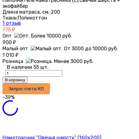
Наполнитель наматрасника (с):
Овечья шерсть +
экофайбер
Длина матраса, см.:
200
Ткань:
Поликоттон
1 отзыв
775
₽
Опт
900
₽
Малый опт
1 010
₽
Розница
В наличии 55 шт.
В корзину
Запрос счета/КП
-39%
Наматрасник "Овечья шерсть" (160х200)