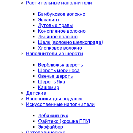
Растительные наполнители
Бамбуковое волокно
Эвкалипт
Луговые травы
Конопляное волокно
Льняное волокно
Шелк (волокно шелкопряда)
Хлопковое волокно
Наполнители из шерсти
Верблюжья шерсть
Шерсть мериноса
Овечья шерсть
Шерсть Яка
Кашемир
Детские
Наперники для подушек
Искусственные наполнители
Лебяжий пух
Файтекс (крошка ППУ)
Экофайбер
Ортопедические