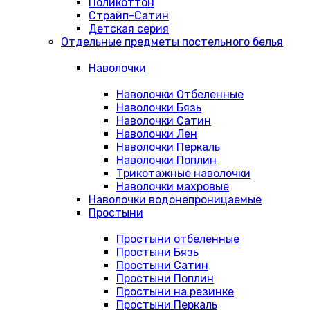
Поликоттон
Страйп-Сатин
Детская серия
Отдельные предметы постельного белья
Наволочки
Наволочки Отбеленные
Наволочки Бязь
Наволочки Сатин
Наволочки Лен
Наволочки Перкаль
Наволочки Поплин
Трикотажные наволочки
Наволочки махровые
Наволочки водонепроницаемые
Простыни
Простыни отбеленные
Простыни Бязь
Простыни Сатин
Простыни Поплин
Простыни на резинке
Простыни Перкаль