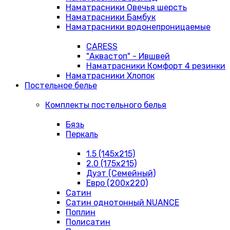
Наматрасники Овечья шерсть
Наматрасники Бамбук
Наматрасники водонепроницаемые
CARESS
"Аквастоп" - Ившвей
Наматрасники Комфорт 4 резинки
Наматрасники Хлопок
Постельное белье
Комплекты постельного белья
Бязь
Перкаль
1.5 (145х215)
2.0 (175х215)
Дуэт (Семейный)
Евро (200х220)
Сатин
Сатин однотонный NUANCE
Поплин
Полисатин