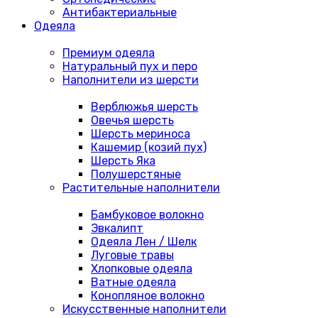
Антибактериальные
Одеяла
Премиум одеяла
Натуральный пух и перо
Наполнители из шерсти
Верблюжья шерсть
Овечья шерсть
Шерсть мериноса
Кашемир (козий пух)
Шерсть Яка
Полушерстяные
Растительные наполнители
Бамбуковое волокно
Эвкалипт
Одеяла Лен / Шелк
Луговые травы
Хлопковые одеяла
Ватные одеяла
Конопляное волокно
Искусственные наполнители