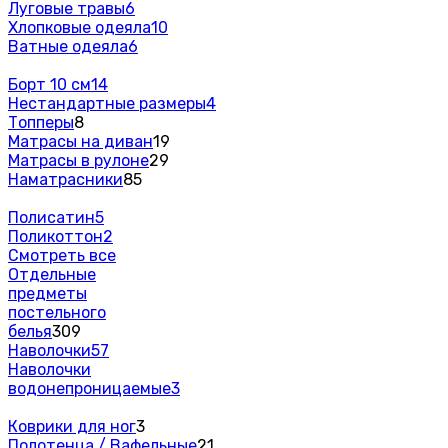
Луговые травы
6
Хлопковые одеяла
10
Ватные одеяла
6
Борт 10 см
14
Нестандартные размеры
4
Топперы
8
Матрасы на диван
19
Матрасы в рулоне
29
Наматрасники
85
Полисатин
5
Поликоттон
2
Смотреть все
Отдельные
предметы
постельного
белья
309
Наволочки
57
Наволочки
водонепроницаемые
3
Коврики для ног
3
Полотенца / Вафельные
21