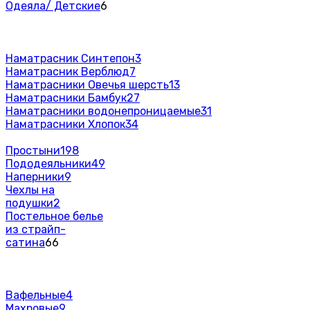
Одеяла/ Детские
6
Наматрасник Синтепон
3
Наматрасник Верблюд
7
Наматрасники Овечья шерсть
13
Наматрасники Бамбук
27
Наматрасники водонепроницаемые
31
Наматрасники Хлопок
34
Простыни
198
Пододеяльники
49
Наперники
9
Чехлы на
подушки
2
Постельное белье
из страйп-
сатина
66
Вафельные
4
Махровые
9