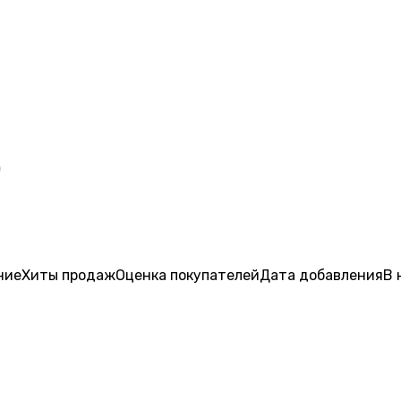
)
ние
Хиты продаж
Оценка
покупателей
Дата добавления
В 