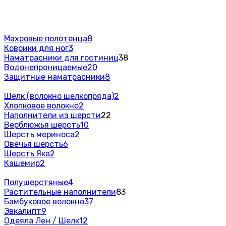
Махровые полотенца
8
Коврики для ног
3
Наматрасники для гостиниц
38
Водонепроницаемые
20
Защитные наматрасники
8
Шелк (волокно шелкопряда)
2
Хлопковое волокно
2
Наполнители из шерсти
22
Верблюжья шерсть
10
Шерсть мериноса
2
Овечья шерсть
6
Шерсть Яка
2
Кашемир
2
Полушерстяные
4
Растительные наполнители
83
Бамбуковое волокно
37
Эвкалипт
9
Одеяла Лен / Шелк
12