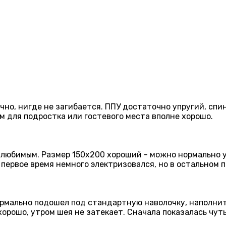
но, нигде не загибается. ППУ достаточно упругий, спи
см для подростка или гостевого места вполне хорошо.
 любимым. Размер 150х200 хороший - можно нормально ук
первое время немного электризовался, но в остальном 
рмально подошел под стандартную наволочку, наполните
рошо, утром шея не затекает. Cначала показалась чуть 