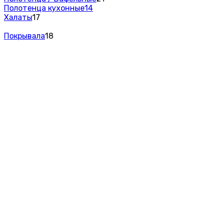
Полотенца кухонные
14
Халаты
17
Покрывала
18