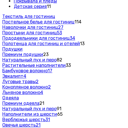
Покрывала и пледы
Детская серия
11
Текстиль для гостиниц
Постельное белье для гостиниц
114
Наволочки для гостиниц
27
Простыни для гостиниц
53
Пододеяльники для гостиниц
34
Полотенца для гостиниц и отелей
13
Подушки
Премиум подушки
23
Натуральный пух и перо
82
Растительные наполнители
33
Бамбуковое волокно
17
Эвкалипт
4
Луговые травы
2
Конопляное волокно
2
Льняное волокно
4
Одеяла
Премиум одеяла
21
Натуральный пух и перо
91
Наполнители из шерсти
65
Верблюжья шерсть
31
Овечья шерсть
21