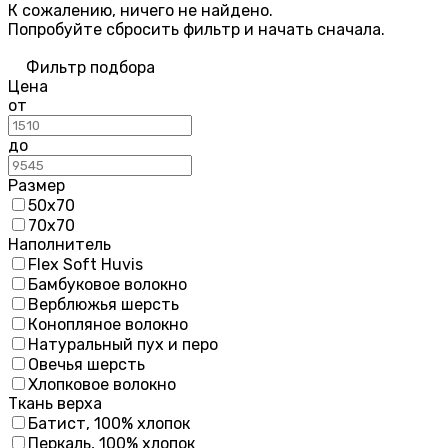
К сожалению, ничего не найдено.
Попробуйте
сбросить фильтр
и начать сначала.
Фильтр подбора
Цена
от
до
Размер
50х70
70х70
Наполнитель
Flex Soft Huvis
Бамбуковое волокно
Верблюжья шерсть
Конопляное волокно
Натуральный пух и перо
Овечья шерсть
Хлопковое волокно
Ткань верха
Батист, 100% хлопок
Перкаль, 100% хлопок