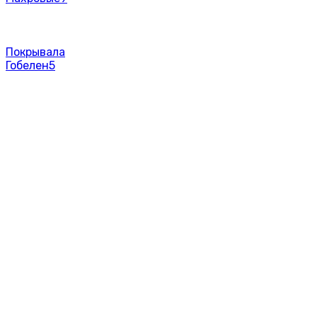
Покрывала
Гобелен
5