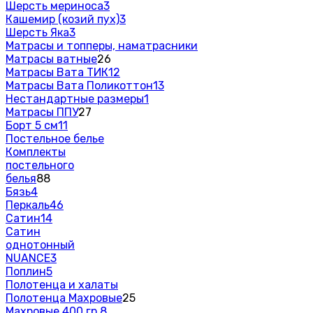
Шерсть мериноса
3
Кашемир (козий пух)
3
Шерсть Яка
3
Матрасы и топперы, наматрасники
Матрасы ватные
26
Матрасы Вата ТИК
12
Матрасы Вата Поликоттон
13
Нестандартные размеры
1
Матрасы ППУ
27
Борт 5 см
11
Постельное белье
Комплекты
постельного
белья
88
Бязь
4
Перкаль
46
Сатин
14
Сатин
однотонный
NUANCE
3
Поплин
5
Полотенца и халаты
Полотенца Махровые
25
Махровые 400 гр.
8