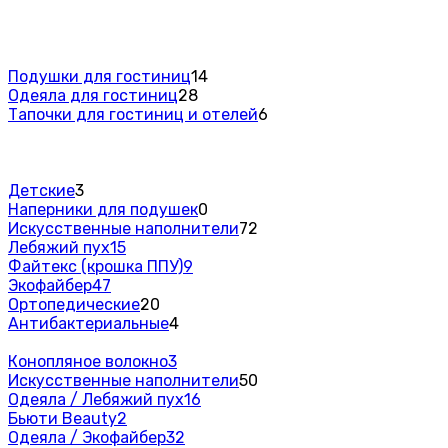
Подушки для гостиниц
14
Одеяла для гостиниц
28
Тапочки для гостиниц и отелей
6
Детские
3
Наперники для подушек
0
Искусственные наполнители
72
Лебяжий пух
15
Файтекс (крошка ППУ)
9
Экофайбер
47
Ортопедические
20
Антибактериальные
4
Конопляное волокно
3
Искусственные наполнители
50
Одеяла / Лебяжий пух
16
Бьюти Beauty
2
Одеяла / Экофайбер
32