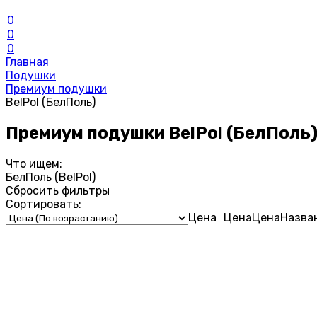
0
0
0
Главная
Подушки
Премиум подушки
BelPol (БелПоль)
Премиум подушки BelPol (БелПоль
Что ищем:
БелПоль (BelPol)
Сбросить фильтры
Сортировать:
Цена
Цена
Цена
Назва