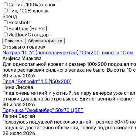
Сатин, 100% хлопок
Тик, 100% хлопок
Бренд
Belashoff
БелПоль (BelPol)
ИвШвейСтандарт
Показать
Сбросить фильтр
Отзывы о товарах
Матрас "ППУ" (пенополиуретан) 100х200, высота 10 см.
Анфиса Ушакова
Для односпальной кровати размер 100х200 подошел точ
после распаковки сильного запаха не было. Высоты 10 
30 июля 2026
Плед "Велсофт" 1.5 (150х200)
Нина Лисова
Плед очень мягкий и уютный, за пару вечеров уже стал
стирки довольно быстро высох. Единственный нюанс - 
30 июля 2026
Подушка "Экофайбер" 50х70 ЦВЕТ
Лапин Сергей
Пользуюсь подушкой несколько дней - размер 50×70 но
Подушка достаточно объемная, голову поддерживает хо
28 июля 2026