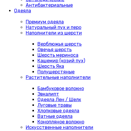
Антибактериальные
Одеяла
Премиум одеяла
Натуральный пух и перо
Наполнители из шерсти
Верблюжья шерсть
Овечья шерсть
Шерсть мериноса
Кашемир (козий пух)
Шерсть Яка
Полушерстяные
Растительные наполнители
Бамбуковое волокно
Эвкалипт
Одеяла Лен / Шелк
Луговые травы
Хлопковые одеяла
Ватные одеяла
Конопляное волокно
Искусственные наполнители