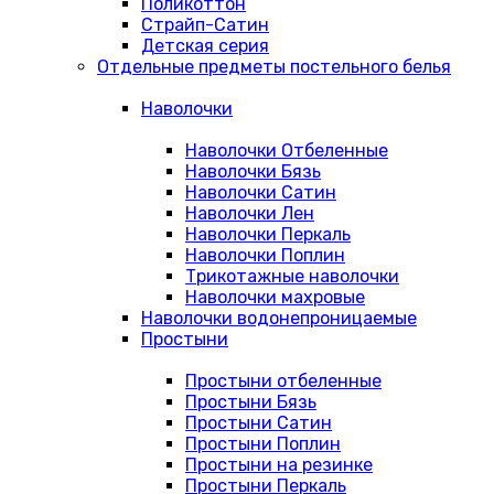
Поликоттон
Страйп-Сатин
Детская серия
Отдельные предметы постельного белья
Наволочки
Наволочки Отбеленные
Наволочки Бязь
Наволочки Сатин
Наволочки Лен
Наволочки Перкаль
Наволочки Поплин
Трикотажные наволочки
Наволочки махровые
Наволочки водонепроницаемые
Простыни
Простыни отбеленные
Простыни Бязь
Простыни Сатин
Простыни Поплин
Простыни на резинке
Простыни Перкаль