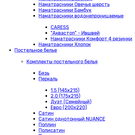
Наматрасники Овечья шерсть
Наматрасники Бамбук
Наматрасники водонепроницаемые
CARESS
"Аквастоп" - Ившвей
Наматрасники Комфорт 4 резинки
Наматрасники Хлопок
Постельное белье
Комплекты постельного белья
Бязь
Перкаль
1.5 (145х215)
2.0 (175х215)
Дуэт (Семейный)
Евро (200х220)
Сатин
Сатин однотонный NUANCE
Поплин
Полисатин