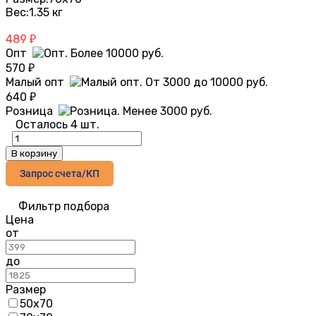
Вес:
1.35 кг
489
₽
Опт
570
₽
Малый опт
640
₽
Розница
Осталось 4 шт.
В корзину
Запрос счета/КП
Фильтр подбора
Цена
от
до
Размер
50х70