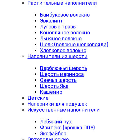
Растительные наполнители
Бамбуковое волокно
Эвкалипт
Луговые травы
Конопляное волокно
Льняное волокно
Шелк (волокно шелкопряда)
Хлопковое волокно
Наполнители из шерсти
Верблюжья шерсть
Шерсть мериноса
Овечья шерсть
Шерсть Яка
Кашемир
Детские
Наперники для подушек
Искусственные наполнители
Лебяжий пух
Файтекс (крошка ППУ)
Экофайбер
Ортопедические