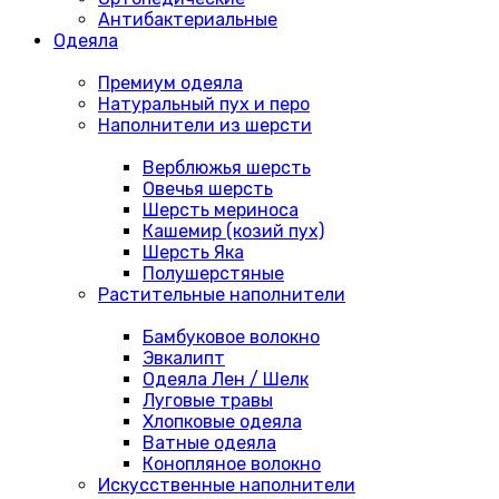
Антибактериальные
Одеяла
Премиум одеяла
Натуральный пух и перо
Наполнители из шерсти
Верблюжья шерсть
Овечья шерсть
Шерсть мериноса
Кашемир (козий пух)
Шерсть Яка
Полушерстяные
Растительные наполнители
Бамбуковое волокно
Эвкалипт
Одеяла Лен / Шелк
Луговые травы
Хлопковые одеяла
Ватные одеяла
Конопляное волокно
Искусственные наполнители