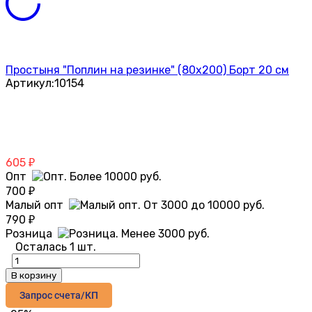
Простыня "Поплин на резинке" (80х200) Борт 20 см
Артикул:
10154
605
₽
Опт
700
₽
Малый опт
790
₽
Розница
Осталась 1 шт.
В корзину
Запрос счета/КП