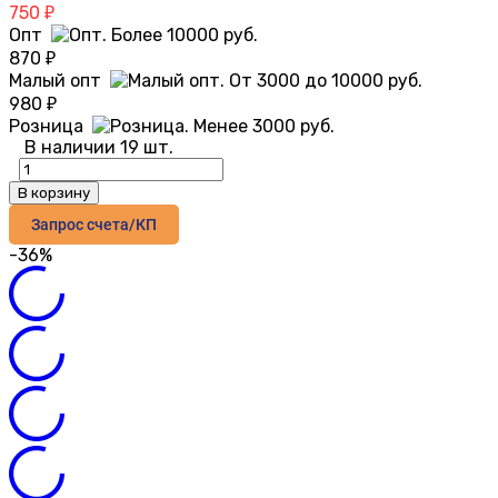
750
₽
Опт
870
₽
Малый опт
980
₽
Розница
В наличии 19 шт.
В корзину
Запрос счета/КП
-36%