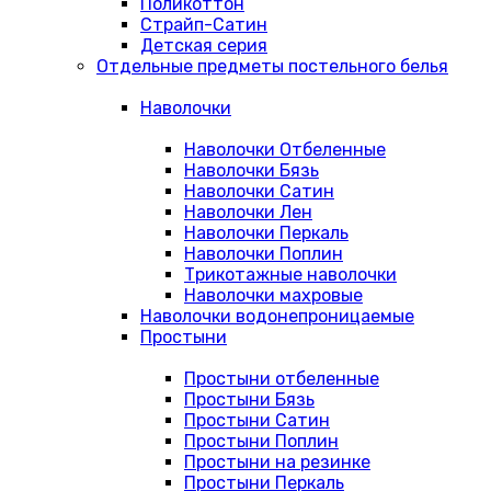
Поликоттон
Страйп-Сатин
Детская серия
Отдельные предметы постельного белья
Наволочки
Наволочки Отбеленные
Наволочки Бязь
Наволочки Сатин
Наволочки Лен
Наволочки Перкаль
Наволочки Поплин
Трикотажные наволочки
Наволочки махровые
Наволочки водонепроницаемые
Простыни
Простыни отбеленные
Простыни Бязь
Простыни Сатин
Простыни Поплин
Простыни на резинке
Простыни Перкаль