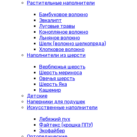
Растительные наполнители
Бамбуковое волокно
Эвкалипт
Луговые травы
Конопляное волокно
Льняное волокно
Шелк (волокно шелкопряда)
Хлопковое волокно
Наполнители из шерсти
Верблюжья шерсть
Шерсть мериноса
Овечья шерсть
Шерсть Яка
Кашемир
Детские
Наперники для подушек
Искусственные наполнители
Лебяжий пух
Файтекс (крошка ППУ)
Экофайбер
Ортопедические