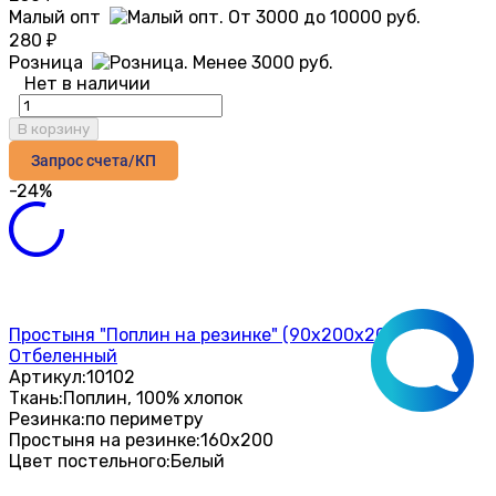
Малый опт
280
₽
Розница
Нет в наличии
В корзину
Запрос счета/КП
-24%
Простыня "Поплин на резинке" (90х200х20),
Отбеленный
Артикул:
10102
Ткань:
Поплин, 100% хлопок
Резинка:
по периметру
Простыня на резинке:
160х200
Цвет постельного:
Белый