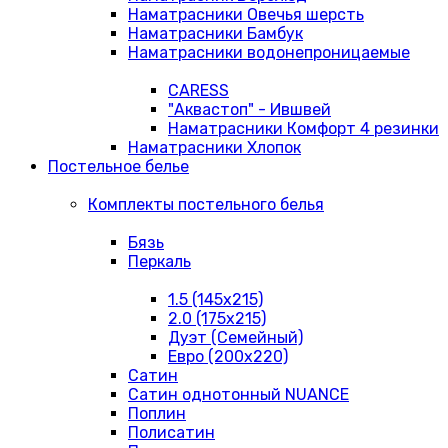
Наматрасники Овечья шерсть
Наматрасники Бамбук
Наматрасники водонепроницаемые
CARESS
"Аквастоп" - Ившвей
Наматрасники Комфорт 4 резинки
Наматрасники Хлопок
Постельное белье
Комплекты постельного белья
Бязь
Перкаль
1.5 (145х215)
2.0 (175х215)
Дуэт (Семейный)
Евро (200х220)
Сатин
Сатин однотонный NUANCE
Поплин
Полисатин