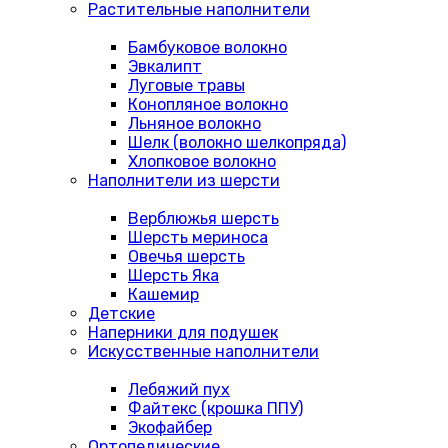
Растительные наполнители
Бамбуковое волокно
Эвкалипт
Луговые травы
Конопляное волокно
Льняное волокно
Шелк (волокно шелкопряда)
Хлопковое волокно
Наполнители из шерсти
Верблюжья шерсть
Шерсть мериноса
Овечья шерсть
Шерсть Яка
Кашемир
Детские
Наперники для подушек
Искусственные наполнители
Лебяжий пух
Файтекс (крошка ППУ)
Экофайбер
Ортопедические