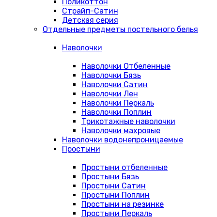
Поликоттон
Страйп-Сатин
Детская серия
Отдельные предметы постельного белья
Наволочки
Наволочки Отбеленные
Наволочки Бязь
Наволочки Сатин
Наволочки Лен
Наволочки Перкаль
Наволочки Поплин
Трикотажные наволочки
Наволочки махровые
Наволочки водонепроницаемые
Простыни
Простыни отбеленные
Простыни Бязь
Простыни Сатин
Простыни Поплин
Простыни на резинке
Простыни Перкаль