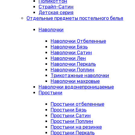
Поликоттон
Страйп-Сатин
Детская серия
Отдельные предметы постельного белья
Наволочки
Наволочки Отбеленные
Наволочки Бязь
Наволочки Сатин
Наволочки Лен
Наволочки Перкаль
Наволочки Поплин
Трикотажные наволочки
Наволочки махровые
Наволочки водонепроницаемые
Простыни
Простыни отбеленные
Простыни Бязь
Простыни Сатин
Простыни Поплин
Простыни на резинке
Простыни Перкаль