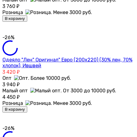
3 760
₽
Розница
В корзину
-26%
Одеяло "Лен" Оригинал" Евро (200х220) (30% лен, 70%
хлопок), Ившвей
3 420
₽
Опт
3 940
₽
Малый опт
4 450
₽
Розница
В корзину
-26%