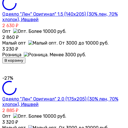
Одеяло "Лен" Оригинал" 1.5 (140х205) (30% лен, 70%
хлопок), Ившвей
2 630
₽
Опт
2 860
₽
Малый опт
3 230
₽
Розница
В корзину
-27%
Одеяло "Лен" Оригинал" 2.0 (175х205) (30% лен, 70%
хлопок), Ившвей
2 885
₽
Опт
3 320
₽
Малый опт