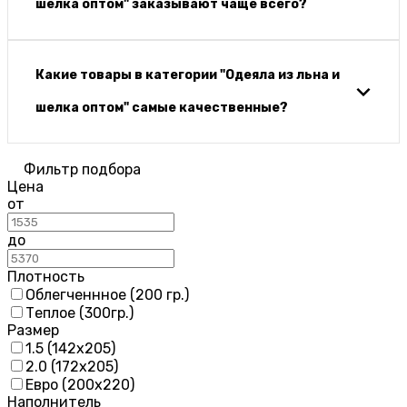
шелка оптом" заказывают чаще всего?
Какие товары в категории "Одеяла из льна и
шелка оптом" самые качественные?
Фильтр подбора
Цена
от
до
Плотность
Облегченнное (200 гр.)
Теплое (300гр.)
Размер
1.5 (142х205)
2.0 (172х205)
Евро (200х220)
Наполнитель