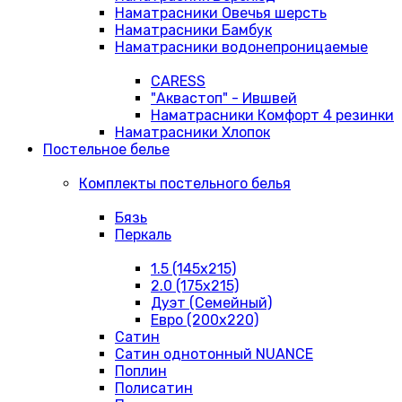
Наматрасники Овечья шерсть
Наматрасники Бамбук
Наматрасники водонепроницаемые
CARESS
"Аквастоп" - Ившвей
Наматрасники Комфорт 4 резинки
Наматрасники Хлопок
Постельное белье
Комплекты постельного белья
Бязь
Перкаль
1.5 (145х215)
2.0 (175х215)
Дуэт (Семейный)
Евро (200х220)
Сатин
Сатин однотонный NUANCE
Поплин
Полисатин