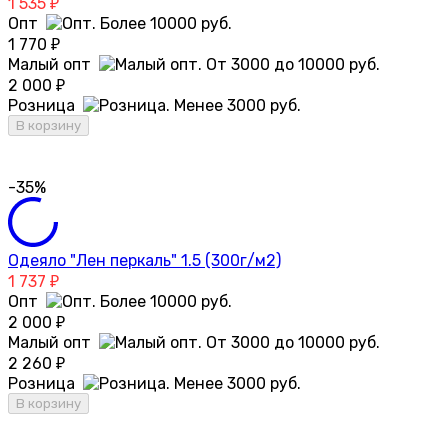
1 535
₽
Опт
1 770
₽
Малый опт
2 000
₽
Розница
В корзину
-35%
Одеяло "Лен перкаль" 1.5 (300г/м2)
1 737
₽
Опт
2 000
₽
Малый опт
2 260
₽
Розница
В корзину