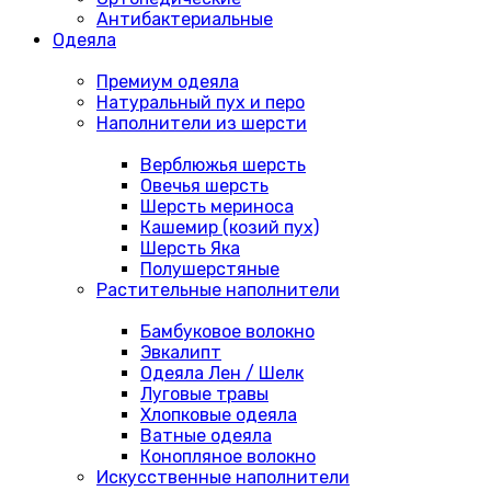
Антибактериальные
Одеяла
Премиум одеяла
Натуральный пух и перо
Наполнители из шерсти
Верблюжья шерсть
Овечья шерсть
Шерсть мериноса
Кашемир (козий пух)
Шерсть Яка
Полушерстяные
Растительные наполнители
Бамбуковое волокно
Эвкалипт
Одеяла Лен / Шелк
Луговые травы
Хлопковые одеяла
Ватные одеяла
Конопляное волокно
Искусственные наполнители