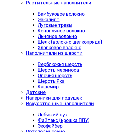
Растительные наполнители
Бамбуковое волокно
Эвкалипт
Луговые травы
Конопляное волокно
Льняное волокно
Шелк (волокно шелкопряда)
Хлопковое волокно
Наполнители из шерсти
Верблюжья шерсть
Шерсть мериноса
Овечья шерсть
Шерсть Яка
Кашемир
Детские
Наперники для подушек
Искусственные наполнители
Лебяжий пух
Файтекс (крошка ППУ)
Экофайбер
Ортопедические