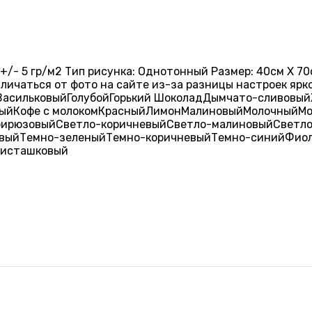
+/- 5 гр/м2 Тип рисунка: Однотонный Размер: 40см X 70с
тличаться от фото на сайте из-за разницы настроек яр
Васильковый
Голубой
Горький Шоколад
Дымчато-сливовый
ый
Кофе с молоком
Красный
Лимон
Малиновый
Молочный
Мо
бирюзовый
Светло-коричневый
Светло-малиновый
Светл
вый
Темно-зеленый
Темно-коричневый
Темно-синий
Фио
исташковый