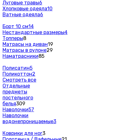
Луговые травы
6
Хлопковые одеяла
10
Ватные одеяла
6
Борт 10 см
14
Нестандартные размеры
4
Топперы
8
Матрасы на диван
19
Матрасы в рулоне
29
Наматрасники
85
Полисатин
5
Поликоттон
2
Смотреть все
Отдельные
предметы
постельного
белья
309
Наволочки
57
Наволочки
водонепроницаемые
3
Коврики для ног
3
Полотенца / Вафельные
21