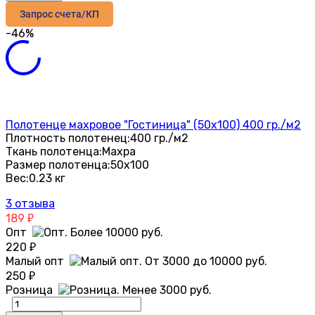
Запрос счета/КП
-46%
Полотенце махровое "Гостиница" (50х100) 400 гр./м2
Плотность полотенец:
400 гр./м2
Ткань полотенца:
Махра
Размер полотенца:
50х100
Вес:
0.23 кг
3 отзыва
189
₽
Опт
220
₽
Малый опт
250
₽
Розница