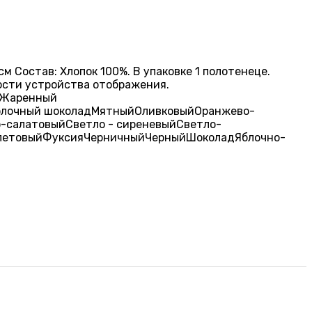
м Состав: Хлопок 100%. В упаковке 1 полотенеце.
кости устройства отображения.
Жаренный
лочный шоколад
Мятный
Оливковый
Оранжево-
о-салатовый
Светло - сиреневый
Светло-
летовый
Фуксия
Черничный
Черный
Шоколад
Яблочно-