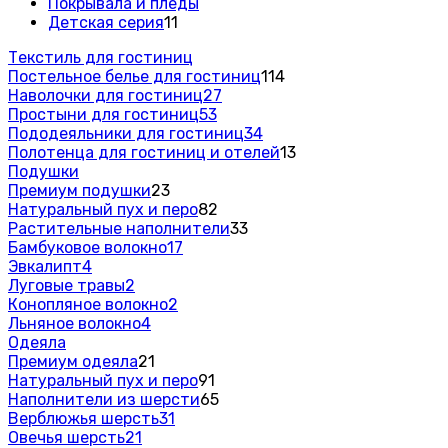
Покрывала и пледы
Детская серия
11
Текстиль для гостиниц
Постельное белье для гостиниц
114
Наволочки для гостиниц
27
Простыни для гостиниц
53
Пододеяльники для гостиниц
34
Полотенца для гостиниц и отелей
13
Подушки
Премиум подушки
23
Натуральный пух и перо
82
Растительные наполнители
33
Бамбуковое волокно
17
Эвкалипт
4
Луговые травы
2
Конопляное волокно
2
Льняное волокно
4
Одеяла
Премиум одеяла
21
Натуральный пух и перо
91
Наполнители из шерсти
65
Верблюжья шерсть
31
Овечья шерсть
21