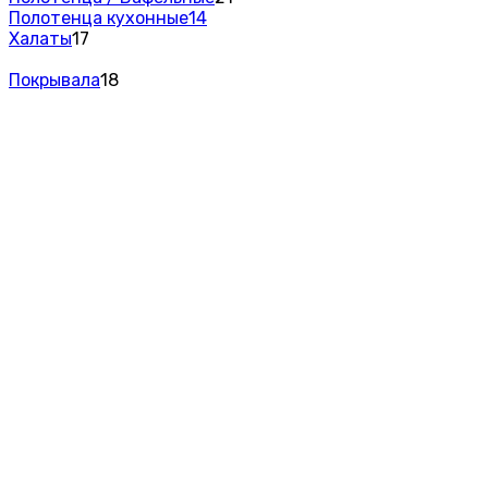
Полотенца кухонные
14
Халаты
17
Покрывала
18