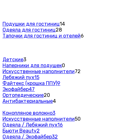
Подушки для гостиниц
14
Одеяла для гостиниц
28
Тапочки для гостиниц и отелей
6
Детские
3
Наперники для подушек
0
Искусственные наполнители
72
Лебяжий пух
15
Файтекс (крошка ППУ)
9
Экофайбер
47
Ортопедические
20
Антибактериальные
4
Конопляное волокно
3
Искусственные наполнители
50
Одеяла / Лебяжий пух
16
Бьюти Beauty
2
Одеяла / Экофайбер
32