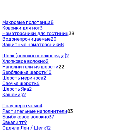
Махровые полотенца
8
Коврики для ног
3
Наматрасники для гостиниц
38
Водонепроницаемые
20
Защитные наматрасники
8
Шелк (волокно шелкопряда)
2
Хлопковое волокно
2
Наполнители из шерсти
22
Верблюжья шерсть
10
Шерсть мериноса
2
Овечья шерсть
6
Шерсть Яка
2
Кашемир
2
Полушерстяные
4
Растительные наполнители
83
Бамбуковое волокно
37
Эвкалипт
9
Одеяла Лен / Шелк
12