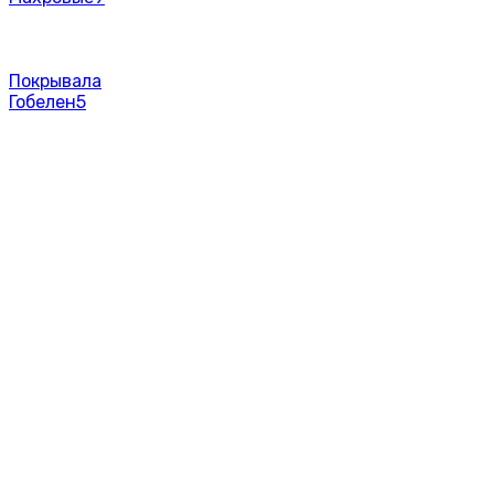
Покрывала
Гобелен
5