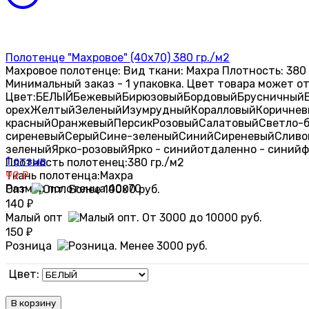
Полотенце "Махровое" (40х70) 380 гр./м2
Махровое полотенце: Вид ткани: Махра Плотность: 380 
Минимальный заказ - 1 упаковка. Цвет товара может о
Цвет:
БЕЛЫЙ
Бежевый
Бирюзовый
Бордовый
Брусничный
орех
Желтый
Зеленый
Изумрудный
Коралловый
Коричнев
красный
Оранжевый
Персик
Розовый
Салатовый
Светло-
сиреневый
Серый
Сине-зеленый
Синий
Сиреневый
Сливо
зеленый
Ярко-розовый
Ярко - синий
отдаленно - синий
ф
1 отзыв
Плотность полотенец:
380 гр./м2
Ткань полотенца:
99
Махра
₽
Размер полотенца:
40х70
Опт
140
₽
Малый опт
150
₽
Розница
Цвет:
В корзину