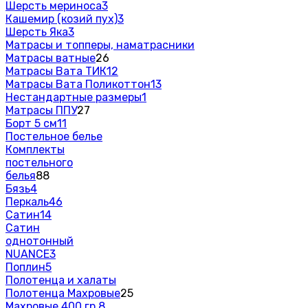
Шерсть мериноса
3
Кашемир (козий пух)
3
Шерсть Яка
3
Матрасы и топперы, наматрасники
Матрасы ватные
26
Матрасы Вата ТИК
12
Матрасы Вата Поликоттон
13
Нестандартные размеры
1
Матрасы ППУ
27
Борт 5 см
11
Постельное белье
Комплекты
постельного
белья
88
Бязь
4
Перкаль
46
Сатин
14
Сатин
однотонный
NUANCE
3
Поплин
5
Полотенца и халаты
Полотенца Махровые
25
Махровые 400 гр.
8