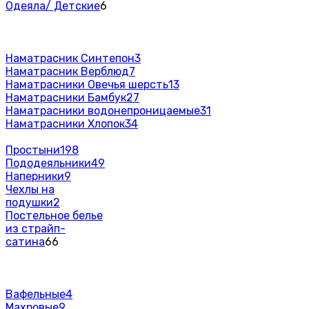
Одеяла/ Детские
6
Наматрасник Синтепон
3
Наматрасник Верблюд
7
Наматрасники Овечья шерсть
13
Наматрасники Бамбук
27
Наматрасники водонепроницаемые
31
Наматрасники Хлопок
34
Простыни
198
Пододеяльники
49
Наперники
9
Чехлы на
подушки
2
Постельное белье
из страйп-
сатина
66
Вафельные
4
Махровые
9