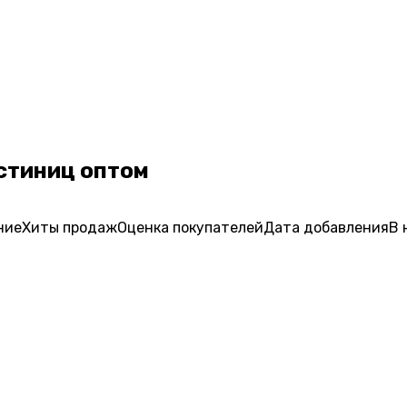
стиниц оптом
ние
Хиты продаж
Оценка
покупателей
Дата добавления
В 