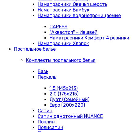
Наматрасники Овечья шерсть
Наматрасники Бамбук
Наматрасники водонепроницаемые
CARESS
"Аквастоп" - Ившвей
Наматрасники Комфорт 4 резинки
Наматрасники Хлопок
Постельное белье
Комплекты постельного белья
Бязь
Перкаль
1.5 (145х215)
2.0 (175х215)
Дуэт (Семейный)
Евро (200х220)
Сатин
Сатин однотонный NUANCE
Поплин
Полисатин