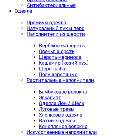
Антибактериальные
Одеяла
Премиум одеяла
Натуральный пух и перо
Наполнители из шерсти
Верблюжья шерсть
Овечья шерсть
Шерсть мериноса
Кашемир (козий пух)
Шерсть Яка
Полушерстяные
Растительные наполнители
Бамбуковое волокно
Эвкалипт
Одеяла Лен / Шелк
Луговые травы
Хлопковые одеяла
Ватные одеяла
Конопляное волокно
Искусственные наполнители