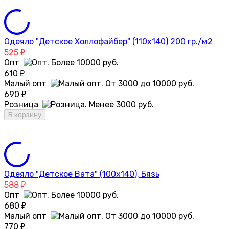
Одеяло "Детское Холлофайбер" (110х140) 200 гр./м2
525
₽
Опт
610
₽
Малый опт
690
₽
Розница
В корзину
Одеяло "Детское Вата" (100х140), Бязь
588
₽
Опт
680
₽
Малый опт
770
₽