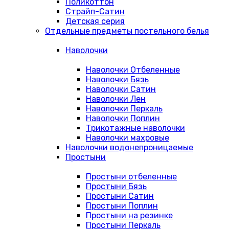
Поликоттон
Страйп-Сатин
Детская серия
Отдельные предметы постельного белья
Наволочки
Наволочки Отбеленные
Наволочки Бязь
Наволочки Сатин
Наволочки Лен
Наволочки Перкаль
Наволочки Поплин
Трикотажные наволочки
Наволочки махровые
Наволочки водонепроницаемые
Простыни
Простыни отбеленные
Простыни Бязь
Простыни Сатин
Простыни Поплин
Простыни на резинке
Простыни Перкаль