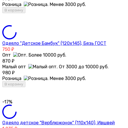
Розница
В корзину
Одеяло "Детское Бамбук" (120х145), Бязь ГОСТ
750
₽
Опт
870
₽
Малый опт
980
₽
Розница
В корзину
-17%
Одеяло детское "Верблюжонок" (110х140), Ившвей