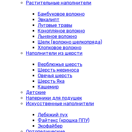
Растительные наполнители
Бамбуковое волокно
Эвкалипт
Луговые травы
Конопляное волокно
Льняное волокно
Шелк (волокно шелкопряда)
Хлопковое волокно
Наполнители из шерсти
Верблюжья шерсть
Шерсть мериноса
Овечья шерсть
Шерсть Яка
Кашемир
Детские
Наперники для подушек
Искусственные наполнители
Лебяжий пух
Файтекс (крошка ППУ)
Экофайбер
Ортопедические