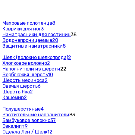
Махровые полотенца
8
Коврики для ног
3
Наматрасники для гостиниц
38
Водонепроницаемые
20
Защитные наматрасники
8
Шелк (волокно шелкопряда)
2
Хлопковое волокно
2
Наполнители из шерсти
22
Верблюжья шерсть
10
Шерсть мериноса
2
Овечья шерсть
6
Шерсть Яка
2
Кашемир
2
Полушерстяные
4
Растительные наполнители
83
Бамбуковое волокно
37
Эвкалипт
9
Одеяла Лен / Шелк
12