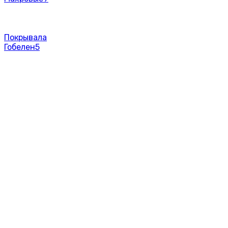
Покрывала
Гобелен
5