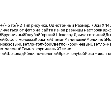
+/- 5 гр/м2 Тип рисунка: Однотонный Размер: 70см X 140
тличаться от фото на сайте из-за разницы настроек яр
й
Брусничный
Голубой
Горький Шоколад
Дымчато-синий
Ды
ый
Кофе с молоком
Красный
Лимон
Малиновый
Молочный
Мо
бирюзовый
Светло-голубой
Светло-коричневый
Светло-м
но-зеленый
Темно-коричневый
Темно-
ный
Шоколад
Яблочно-зеленый
Ярко-голубой
Ярко - желт