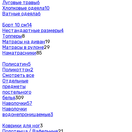
Луговые травы
6
Хлопковые одеяла
10
Ватные одеяла
6
Борт 10 см
14
Нестандартные размеры
4
Топперы
8
Матрасы на диван
19
Матрасы в рулоне
29
Наматрасники
85
Полисатин
5
Поликоттон
2
Смотреть все
Отдельные
предметы
постельного
белья
309
Наволочки
57
Наволочки
водонепроницаемые
3
Коврики для ног
3
Полотенца / Вафельные
21