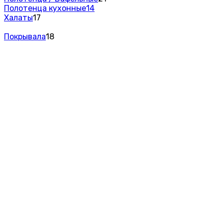
Полотенца кухонные
14
Халаты
17
Покрывала
18