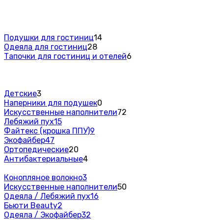
Подушки для гостиниц
14
Одеяла для гостиниц
28
Тапочки для гостиниц и отелей
6
Детские
3
Наперники для подушек
0
Искусственные наполнители
72
Лебяжий пух
15
Файтекс (крошка ППУ)
9
Экофайбер
47
Ортопедические
20
Антибактериальные
4
Конопляное волокно
3
Искусственные наполнители
50
Одеяла / Лебяжий пух
16
Бьюти Beauty
2
Одеяла / Экофайбер
32