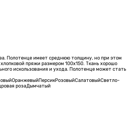
тва. Полотенце имеет среднюю толщину, но при этом
 хлопковой пряжи размером 100х150. Ткань хорошо
льного искользования и ухода. Полотенце может стать
ловый
Оранжевый
Персик
Розовый
Салатовый
Светло-
ровая роза
Дымчатый