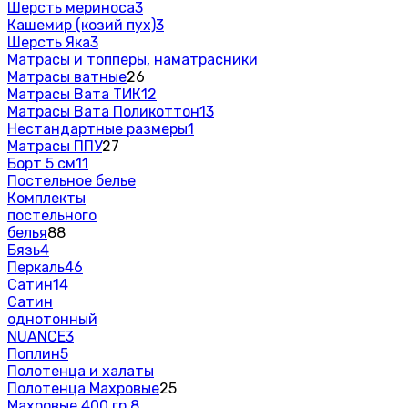
Шерсть мериноса
3
Кашемир (козий пух)
3
Шерсть Яка
3
Матрасы и топперы, наматрасники
Матрасы ватные
26
Матрасы Вата ТИК
12
Матрасы Вата Поликоттон
13
Нестандартные размеры
1
Матрасы ППУ
27
Борт 5 см
11
Постельное белье
Комплекты
постельного
белья
88
Бязь
4
Перкаль
46
Сатин
14
Сатин
однотонный
NUANCE
3
Поплин
5
Полотенца и халаты
Полотенца Махровые
25
Махровые 400 гр.
8