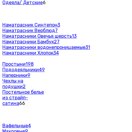
Одеяла/ Детские
6
Наматрасник Синтепон
3
Наматрасник Верблюд
7
Наматрасники Овечья шерсть
13
Наматрасники Бамбук
27
Наматрасники водонепроницаемые
31
Наматрасники Хлопок
34
Простыни
198
Пододеяльники
49
Наперники
9
Чехлы на
подушки
2
Постельное белье
из страйп-
сатина
66
Вафельные
4
Махровые
9