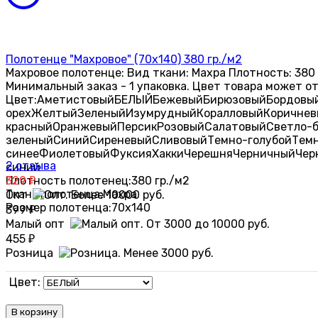
Полотенце "Махровое" (70х140) 380 гр./м2
Махровое полотенце: Вид ткани: Махра Плотность: 380 
Минимальный заказ - 1 упаковка. Цвет товара может о
Цвет:
Аметистовый
БЕЛЫЙ
Бежевый
Бирюзовый
Бордовы
орех
Желтый
Зеленый
Изумрудный
Коралловый
Коричнев
красный
Оранжевый
Персик
Розовый
Салатовый
Светло-
зеленый
Синий
Сиреневый
Сливовый
Темно-голубой
Тем
синее
Фиолетовый
Фуксия
Хакки
Черешня
Черничный
Чер
2 отзыва
синий
Плотность полотенец:
329
380 гр./м2
₽
Ткань полотенца:
Махра
Опт
Размер полотенца:
70х140
399
₽
Малый опт
455
₽
Розница
Цвет:
В корзину