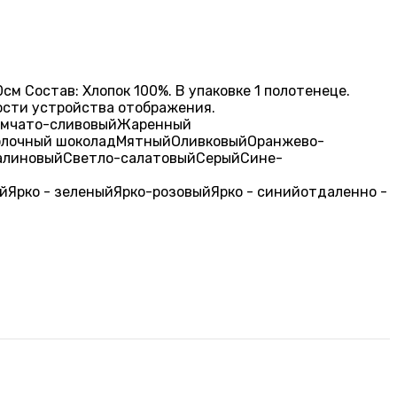
см Состав: Хлопок 100%. В упаковке 1 полотенеце.
кости устройства отображения.
мчато-сливовый
Жаренный
лочный шоколад
Мятный
Оливковый
Оранжево-
алиновый
Светло-салатовый
Серый
Сине-
ый
Ярко - зеленый
Ярко-розовый
Ярко - синий
отдаленно -