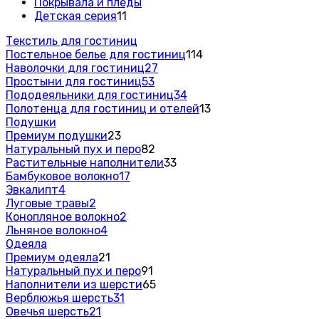
Покрывала и пледы
Детская серия
11
Текстиль для гостиниц
Постельное белье для гостиниц
114
Наволочки для гостиниц
27
Простыни для гостиниц
53
Пододеяльники для гостиниц
34
Полотенца для гостиниц и отелей
13
Подушки
Премиум подушки
23
Натуральный пух и перо
82
Растительные наполнители
33
Бамбуковое волокно
17
Эвкалипт
4
Луговые травы
2
Конопляное волокно
2
Льняное волокно
4
Одеяла
Премиум одеяла
21
Натуральный пух и перо
91
Наполнители из шерсти
65
Верблюжья шерсть
31
Овечья шерсть
21