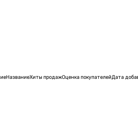
ние
Название
Хиты продаж
Оценка
покупателей
Дата доба