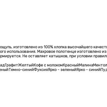
 ощупь, изготовлено из 100% хлопка высочайшего качес
ного использования. Махровое полотенце изготовлено из
формируется. Не оставляет катышков, при условии прави
лад
Графит
Желтый
Кофе с молоком
Красный
Малина
Менто
еный
Темно-синий
Фуксия
Ярко - зеленый
Ярко - синий
Пуд