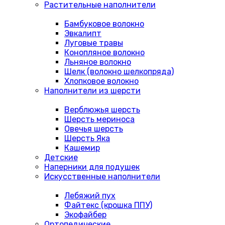
Растительные наполнители
Бамбуковое волокно
Эвкалипт
Луговые травы
Конопляное волокно
Льняное волокно
Шелк (волокно шелкопряда)
Хлопковое волокно
Наполнители из шерсти
Верблюжья шерсть
Шерсть мериноса
Овечья шерсть
Шерсть Яка
Кашемир
Детские
Наперники для подушек
Искусственные наполнители
Лебяжий пух
Файтекс (крошка ППУ)
Экофайбер
Ортопедические