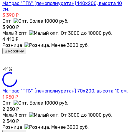
Матрас "ППУ" (пенополиуретан) 140х200, высота 10
см.
3 390
₽
Опт
3 900
₽
Малый опт
4 410
₽
Розница
В корзину
-11%
Матрас "ППУ" (пенополиуретан) 70х200, высота 10 см.
1 950
₽
Опт
2 250
₽
Малый опт
2 540
₽
Розница