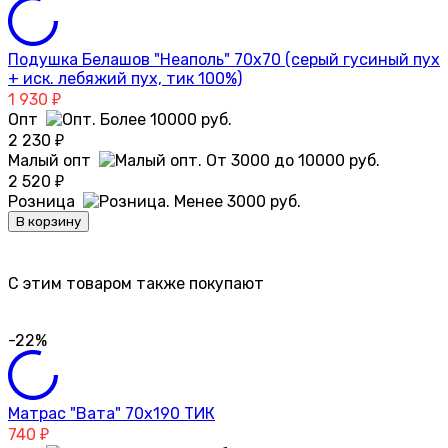
Подушка Белашов "Неаполь" 70х70 (серый гусиный пух
+ иск. лебяжий пух, тик 100%)
1 930
₽
Опт
2 230
₽
Малый опт
2 520
₽
Розница
В корзину
C этим товаром также покупают
-22%
Матрас "Вата" 70х190 ТИК
740
₽