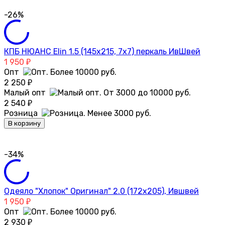
-26%
КПБ НЮАНС Elin 1.5 (145х215, 7х7) перкаль ИвШвей
1 950
₽
Опт
2 250
₽
Малый опт
2 540
₽
Розница
В корзину
-34%
Одеяло "Хлопок" Оригинал" 2.0 (172х205), Ившвей
1 950
₽
Опт
2 930
₽