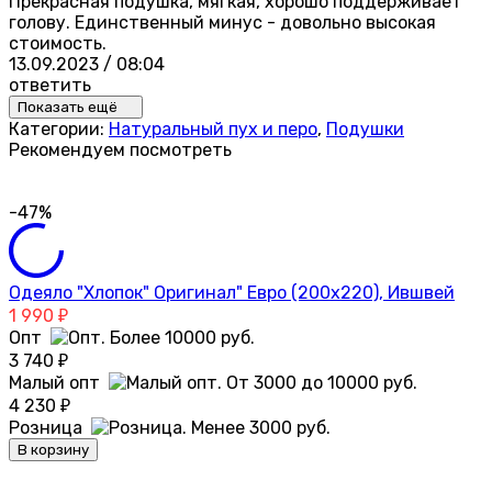
Прекрасная подушка, мягкая, хорошо поддерживает
голову. Единственный минус - довольно высокая
стоимость.
13.09.2023 / 08:04
ответить
Показать ещё
Категории:
Натуральный пух и перо
,
Подушки
Рекомендуем посмотреть
-47%
Одеяло "Хлопок" Оригинал" Евро (200х220), Ившвей
1 990
₽
Опт
3 740
₽
Малый опт
4 230
₽
Розница
В корзину