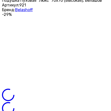
Подушка Пуховая "Люкс" 70х70 (Высокая), Белашов
Артикул:
921
Бренд:
Belashoff
-29%