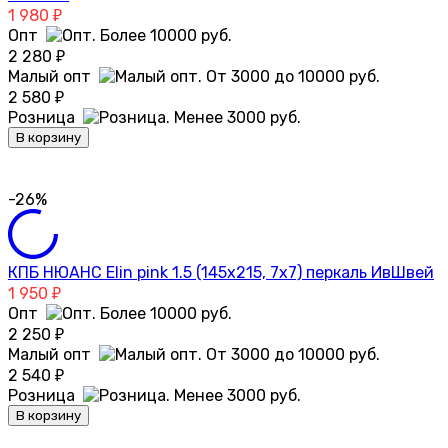
1 980
₽
Опт
2 280
₽
Малый опт
2 580
₽
Розница
В корзину
-26%
КПБ НЮАНС Elin pink 1.5 (145х215, 7х7) перкаль ИвШвей
1 950
₽
Опт
2 250
₽
Малый опт
2 540
₽
Розница
В корзину