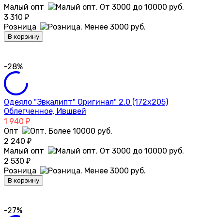
Малый опт
3 310
₽
Розница
В корзину
-28%
Одеяло "Эвкалипт" Оригинал" 2.0 (172х205)
Облегченное, Ившвей
1 940
₽
Опт
2 240
₽
Малый опт
2 530
₽
Розница
В корзину
-27%