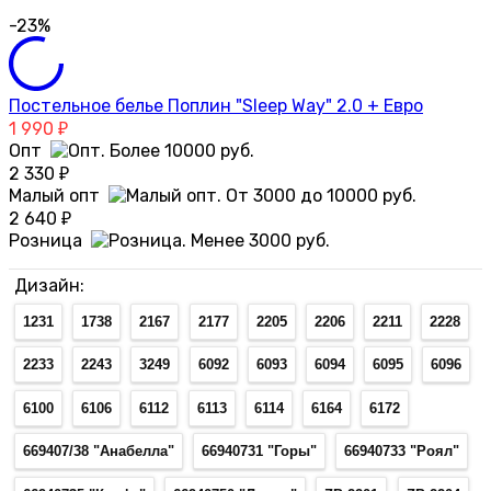
-23%
Постельное белье Поплин "Sleep Way" 2.0 + Евро
1 990
₽
Опт
2 330
₽
Малый опт
2 640
₽
Розница
Дизайн:
1231
1738
2167
2177
2205
2206
2211
2228
2233
2243
3249
6092
6093
6094
6095
6096
6100
6106
6112
6113
6114
6164
6172
669407/38 "Анабелла"
66940731 "Горы"
66940733 "Роял"