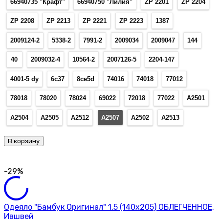
66940735 "Крафт"
66940750 "Лилия"
ZP 2201
ZP 2204
ZP 2208
ZP 2213
ZP 2221
ZP 2223
1387
2009124-2
5338-2
7991-2
2009034
2009047
144
40
2009032-4
10564-2
2007126-5
2204-147
4001-5 dy
6с37
8се5d
74016
74018
77012
78018
78020
78024
69022
72018
77022
А2501
А2504
А2505
А2512
А2507
А2502
А2513
В корзину
-29%
Одеяло "Бамбук Оригинал" 1.5 (140х205) ОБЛЕГЧЕННОЕ,
Ившвей