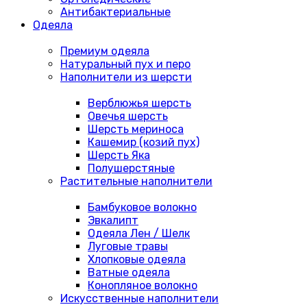
Антибактериальные
Одеяла
Премиум одеяла
Натуральный пух и перо
Наполнители из шерсти
Верблюжья шерсть
Овечья шерсть
Шерсть мериноса
Кашемир (козий пух)
Шерсть Яка
Полушерстяные
Растительные наполнители
Бамбуковое волокно
Эвкалипт
Одеяла Лен / Шелк
Луговые травы
Хлопковые одеяла
Ватные одеяла
Конопляное волокно
Искусственные наполнители