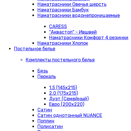
Наматрасники Овечья шерсть
Наматрасники Бамбук
Наматрасники водонепроницаемые
CARESS
"Аквастоп" - Ившвей
Наматрасники Комфорт 4 резинки
Наматрасники Хлопок
Постельное белье
Комплекты постельного белья
Бязь
Перкаль
1.5 (145х215)
2.0 (175х215)
Дуэт (Семейный)
Евро (200х220)
Сатин
Сатин однотонный NUANCE
Поплин
Полисатин