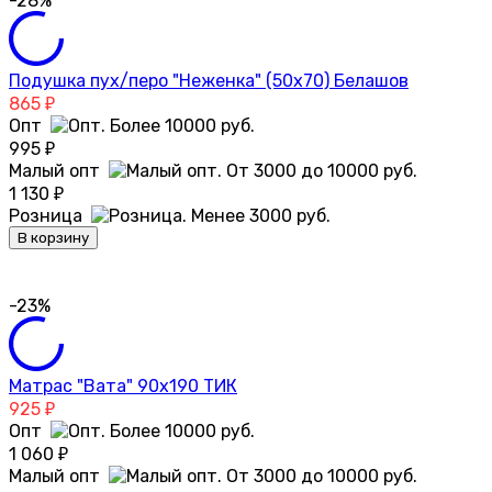
-28%
Подушка пух/перо "Неженка" (50х70) Белашов
865
₽
Опт
995
₽
Малый опт
1 130
₽
Розница
В корзину
-23%
Матрас "Вата" 90х190 ТИК
925
₽
Опт
1 060
₽
Малый опт