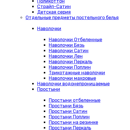
Поликоттон
Страйп-Сатин
Детская серия
Отдельные предметы постельного белья
Наволочки
Наволочки Отбеленные
Наволочки Бязь
Наволочки Сатин
Наволочки Лен
Наволочки Перкаль
Наволочки Поплин
Трикотажные наволочки
Наволочки махровые
Наволочки водонепроницаемые
Простыни
Простыни отбеленные
Простыни Бязь
Простыни Сатин
Простыни Поплин
Простыни на резинке
Простыни Перкаль