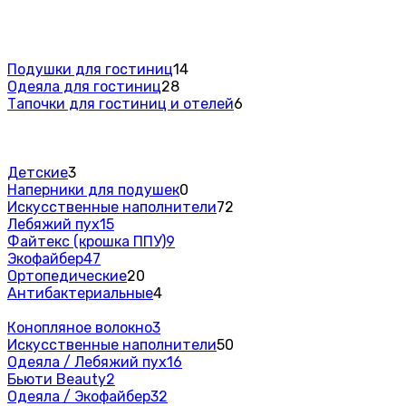
Подушки для гостиниц
14
Одеяла для гостиниц
28
Тапочки для гостиниц и отелей
6
Детские
3
Наперники для подушек
0
Искусственные наполнители
72
Лебяжий пух
15
Файтекс (крошка ППУ)
9
Экофайбер
47
Ортопедические
20
Антибактериальные
4
Конопляное волокно
3
Искусственные наполнители
50
Одеяла / Лебяжий пух
16
Бьюти Beauty
2
Одеяла / Экофайбер
32