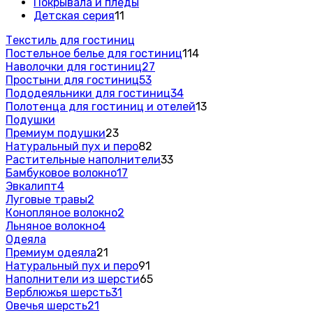
Покрывала и пледы
Детская серия
11
Текстиль для гостиниц
Постельное белье для гостиниц
114
Наволочки для гостиниц
27
Простыни для гостиниц
53
Пододеяльники для гостиниц
34
Полотенца для гостиниц и отелей
13
Подушки
Премиум подушки
23
Натуральный пух и перо
82
Растительные наполнители
33
Бамбуковое волокно
17
Эвкалипт
4
Луговые травы
2
Конопляное волокно
2
Льняное волокно
4
Одеяла
Премиум одеяла
21
Натуральный пух и перо
91
Наполнители из шерсти
65
Верблюжья шерсть
31
Овечья шерсть
21