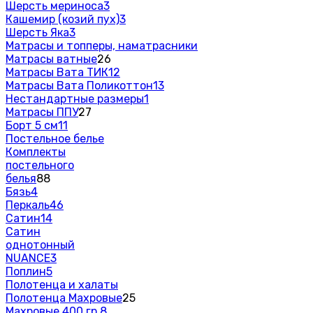
Шерсть мериноса
3
Кашемир (козий пух)
3
Шерсть Яка
3
Матрасы и топперы, наматрасники
Матрасы ватные
26
Матрасы Вата ТИК
12
Матрасы Вата Поликоттон
13
Нестандартные размеры
1
Матрасы ППУ
27
Борт 5 см
11
Постельное белье
Комплекты
постельного
белья
88
Бязь
4
Перкаль
46
Сатин
14
Сатин
однотонный
NUANCE
3
Поплин
5
Полотенца и халаты
Полотенца Махровые
25
Махровые 400 гр.
8