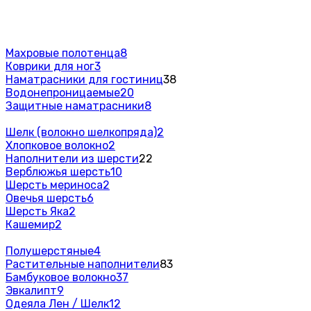
Махровые полотенца
8
Коврики для ног
3
Наматрасники для гостиниц
38
Водонепроницаемые
20
Защитные наматрасники
8
Шелк (волокно шелкопряда)
2
Хлопковое волокно
2
Наполнители из шерсти
22
Верблюжья шерсть
10
Шерсть мериноса
2
Овечья шерсть
6
Шерсть Яка
2
Кашемир
2
Полушерстяные
4
Растительные наполнители
83
Бамбуковое волокно
37
Эвкалипт
9
Одеяла Лен / Шелк
12