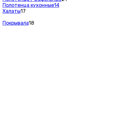
Полотенца кухонные
14
Халаты
17
Покрывала
18