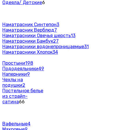
Одеяла/ Детские
6
Наматрасник Синтепон
3
Наматрасник Верблюд
7
Наматрасники Овечья шерсть
13
Наматрасники Бамбук
27
Наматрасники водонепроницаемые
31
Наматрасники Хлопок
34
Простыни
198
Пододеяльники
49
Наперники
9
Чехлы на
подушки
2
Постельное белье
из страйп-
сатина
66
Вафельные
4
Махровые
9