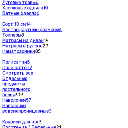
Луговые травы
6
Хлопковые одеяла
10
Ватные одеяла
6
Борт 10 см
14
Нестандартные размеры
4
Топперы
8
Матрасы на диван
19
Матрасы в рулоне
29
Наматрасники
85
Полисатин
5
Поликоттон
2
Смотреть все
Отдельные
предметы
постельного
белья
309
Наволочки
57
Наволочки
водонепроницаемые
3
Коврики для ног
3
Полотенца / Вафельные
21