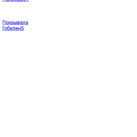
Покрывала
Гобелен
5