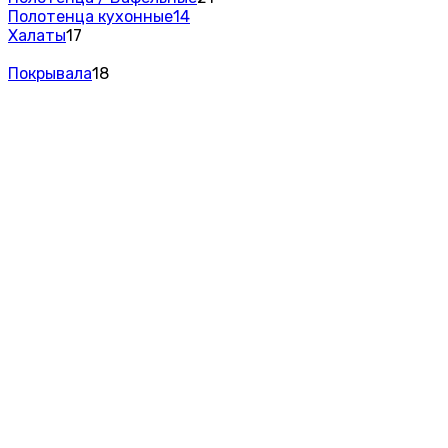
Полотенца кухонные
14
Халаты
17
Покрывала
18