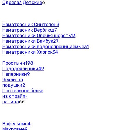
Одеяла/ Детские
6
Наматрасник Синтепон
3
Наматрасник Верблюд
7
Наматрасники Овечья шерсть
13
Наматрасники Бамбук
27
Наматрасники водонепроницаемые
31
Наматрасники Хлопок
34
Простыни
198
Пододеяльники
49
Наперники
9
Чехлы на
подушки
2
Постельное белье
из страйп-
сатина
66
Вафельные
4
Махровые
9