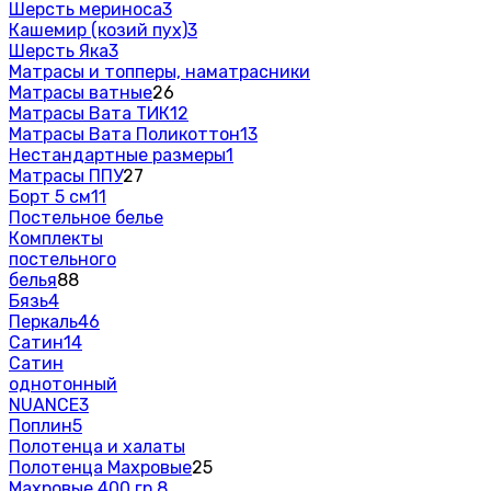
Шерсть мериноса
3
Кашемир (козий пух)
3
Шерсть Яка
3
Матрасы и топперы, наматрасники
Матрасы ватные
26
Матрасы Вата ТИК
12
Матрасы Вата Поликоттон
13
Нестандартные размеры
1
Матрасы ППУ
27
Борт 5 см
11
Постельное белье
Комплекты
постельного
белья
88
Бязь
4
Перкаль
46
Сатин
14
Сатин
однотонный
NUANCE
3
Поплин
5
Полотенца и халаты
Полотенца Махровые
25
Махровые 400 гр.
8