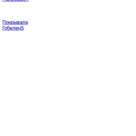
Покрывала
Гобелен
5