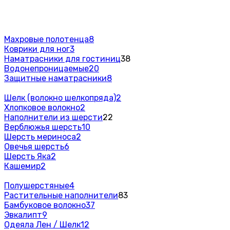
Махровые полотенца
8
Коврики для ног
3
Наматрасники для гостиниц
38
Водонепроницаемые
20
Защитные наматрасники
8
Шелк (волокно шелкопряда)
2
Хлопковое волокно
2
Наполнители из шерсти
22
Верблюжья шерсть
10
Шерсть мериноса
2
Овечья шерсть
6
Шерсть Яка
2
Кашемир
2
Полушерстяные
4
Растительные наполнители
83
Бамбуковое волокно
37
Эвкалипт
9
Одеяла Лен / Шелк
12