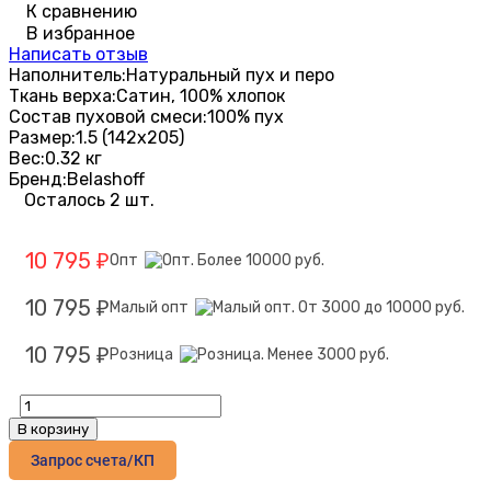
К сравнению
В избранное
Написать отзыв
Наполнитель:
Натуральный пух и перо
Ткань верха:
Сатин, 100% хлопок
Состав пуховой смеси:
100% пух
Размер:
1.5 (142х205)
Вес:
0.32 кг
Бренд:
Belashoff
Осталось 2 шт.
10 795
Опт
₽
10 795
Малый опт
₽
10 795
Розница
₽
В корзину
Запрос счета/КП