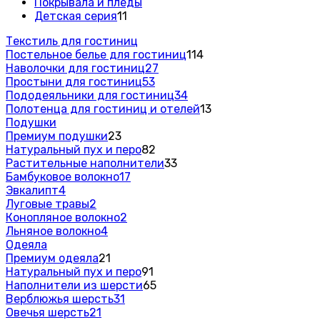
Покрывала и пледы
Детская серия
11
Текстиль для гостиниц
Постельное белье для гостиниц
114
Наволочки для гостиниц
27
Простыни для гостиниц
53
Пододеяльники для гостиниц
34
Полотенца для гостиниц и отелей
13
Подушки
Премиум подушки
23
Натуральный пух и перо
82
Растительные наполнители
33
Бамбуковое волокно
17
Эвкалипт
4
Луговые травы
2
Конопляное волокно
2
Льняное волокно
4
Одеяла
Премиум одеяла
21
Натуральный пух и перо
91
Наполнители из шерсти
65
Верблюжья шерсть
31
Овечья шерсть
21