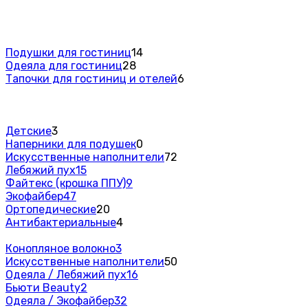
Подушки для гостиниц
14
Одеяла для гостиниц
28
Тапочки для гостиниц и отелей
6
Детские
3
Наперники для подушек
0
Искусственные наполнители
72
Лебяжий пух
15
Файтекс (крошка ППУ)
9
Экофайбер
47
Ортопедические
20
Антибактериальные
4
Конопляное волокно
3
Искусственные наполнители
50
Одеяла / Лебяжий пух
16
Бьюти Beauty
2
Одеяла / Экофайбер
32