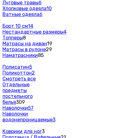
Луговые травы
6
Хлопковые одеяла
10
Ватные одеяла
6
Борт 10 см
14
Нестандартные размеры
4
Топперы
8
Матрасы на диван
19
Матрасы в рулоне
29
Наматрасники
85
Полисатин
5
Поликоттон
2
Смотреть все
Отдельные
предметы
постельного
белья
309
Наволочки
57
Наволочки
водонепроницаемые
3
Коврики для ног
3
Полотенца / Вафельные
21