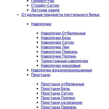
Поликоттон
Страйп-Сатин
Детская серия
Отдельные предметы постельного белья
Наволочки
Наволочки Отбеленные
Наволочки Бязь
Наволочки Сатин
Наволочки Лен
Наволочки Перкаль
Наволочки Поплин
Трикотажные наволочки
Наволочки махровые
Наволочки водонепроницаемые
Простыни
Простыни отбеленные
Простыни Бязь
Простыни Сатин
Простыни Поплин
Простыни на резинке
Простыни Перкаль