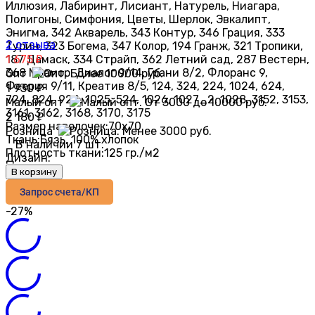
Иллюзия, Лабиринт, Лисиант, Натурель, Ниагара,
Полигоны, Симфония, Цветы, Шерлок, Эвкалипт,
Энигма, 342 Акварель, 343 Контур, 346 Грация, 333
2 отзыва
Турин, 323 Богема, 347 Колор, 194 Гранж, 321 Тропики,
187 Дамаск, 334 Страйп, 362 Летний сад, 287 Вестерн,
1 675
₽
368 Мрамор, Диалог 9/14, Грани 8/2, Флоранс 9,
Опт
Феерия 9/11, Креатив 8/5, 124, 324, 224, 1024, 624,
1 930
₽
724, 824, 924, 1025, 524, 1026, 1027_2, 1028, 3152, 3153,
Малый опт
3161, 3162, 3168, 3170, 3175
2 180
₽
Размер наволочек:
70х70
Розница
Ткань:
Бязь, 100% хлопок
В наличии 7 шт.
Плотность ткани:
125 гр./м2
Дизайн:
В корзину
Запрос счета/КП
-27%