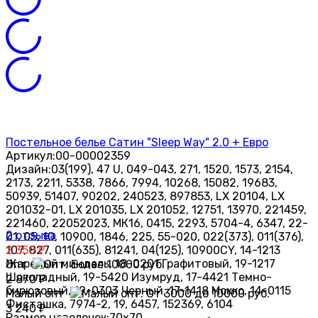
Постельное белье Сатин "Sleep Way" 2.0 + Евро
Артикул:
00-00002359
Дизайн:
03(199), 47 U, 049-043, 271, 1520, 1573, 2154,
2173, 2211, 5338, 7866, 7994, 10268, 15082, 19683,
50939, 51407, 90202, 240523, 897853, LX 20104, LX
201032-01, LX 201035, LX 201052, 12751, 13970, 221459,
221460, 22052023, МК16, 0415, 2293, 5704-4, 6347, 22-
2 отзыва
01, 05, 10, 10900, 1846, 225, 55-020, 022(373), 011(376),
107, 827, 011(635), 81241, 04(125), 10900CY, 14-1213
2 350
₽
Жареный миндаль, 18-0201 Графитовый, 19-1217
Опт
Шоколадный, 19-5420 Изумруд, 17-4421 Темно-
2 870
₽
бирюзовый, 19-0303 Черный, 17-1418 Мокко, 14-0115
Малый опт
Фисташка, 7974-2, 19, 6457, 152369, 6104
3 240
₽
Размер наволочек:
70х70