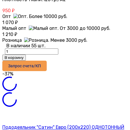
950
₽
Опт
1 070
₽
Малый опт
1 210
₽
Розница
В наличии 55 шт.
В корзину
Запрос счета/КП
-37%
Пододеяльник "Сатин" Евро (200х220) ОДНОТОННЫЙ