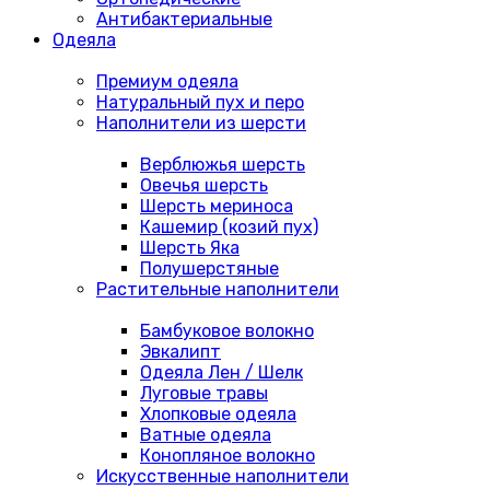
Антибактериальные
Одеяла
Премиум одеяла
Натуральный пух и перо
Наполнители из шерсти
Верблюжья шерсть
Овечья шерсть
Шерсть мериноса
Кашемир (козий пух)
Шерсть Яка
Полушерстяные
Растительные наполнители
Бамбуковое волокно
Эвкалипт
Одеяла Лен / Шелк
Луговые травы
Хлопковые одеяла
Ватные одеяла
Конопляное волокно
Искусственные наполнители