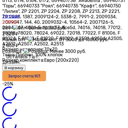
6113, 6114, 6164, 6172, 669407/38 "Анабелла", 66940731
"Горы", 66940733 "Роял", 66940735 "Крафт", 66940750
"Лилия", ZP 2201, ZP 2204, ZP 2208, ZP 2213, ZP 2221,
1 отзыв
ZP 2223, 1387, 2009124-2, 5338-2, 7991-2, 2009034,
2009047, 144, 40, 2009032-4, 10564-2, 2007126-5,
2 190
₽
2204-147, 4001-5 dy, 6с37, 8се5d, 74016, 74018, 77012,
Опт
78018, 78020, 78024, 69022, 72018, 77022, F 81006, F
2 520
₽
81024, F 81018, F 81020, F 81022, А2501, А2504, А2505,
Малый опт
А2512, А2507, А2502, А2513
2 850
₽
Размер наволочек:
70х70
Розница
Ткань:
Поплин, 100% хлопок
Осталась 1 шт.
Размер комплекта:
Евро (200х220)
Дизайн:
В корзину
Запрос счета/КП
-25%