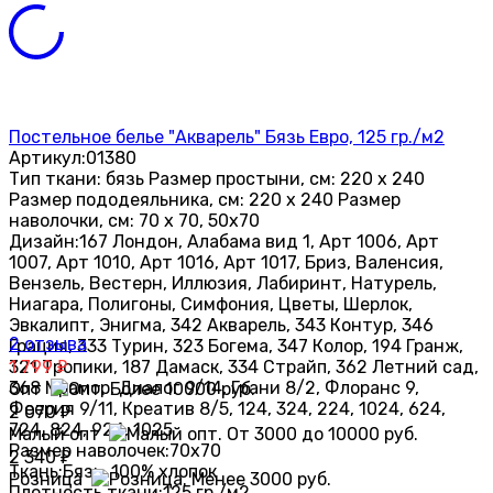
Постельное белье "Акварель" Бязь Евро, 125 гр./м2
Артикул:
01380
Тип ткани: бязь Размер простыни, см: 220 х 240
Размер пододеяльника, см: 220 х 240 Размер
наволочки, см: 70 х 70, 50х70
Дизайн:
167 Лондон, Алабама вид 1, Арт 1006, Арт
1007, Арт 1010, Арт 1016, Арт 1017, Бриз, Валенсия,
Вензель, Вестерн, Иллюзия, Лабиринт, Натурель,
Ниагара, Полигоны, Симфония, Цветы, Шерлок,
Эвкалипт, Энигма, 342 Акварель, 343 Контур, 346
2 отзыва
Грация, 333 Турин, 323 Богема, 347 Колор, 194 Гранж,
321 Тропики, 187 Дамаск, 334 Страйп, 362 Летний сад,
1 799
₽
368 Мрамор, Диалог 9/14, Грани 8/2, Флоранс 9,
Опт
Феерия 9/11, Креатив 8/5, 124, 324, 224, 1024, 624,
2 070
₽
724, 824, 924, 1025
Малый опт
Размер наволочек:
70х70
2 340
₽
Ткань:
Бязь, 100% хлопок
Розница
Плотность ткани:
125 гр./м2