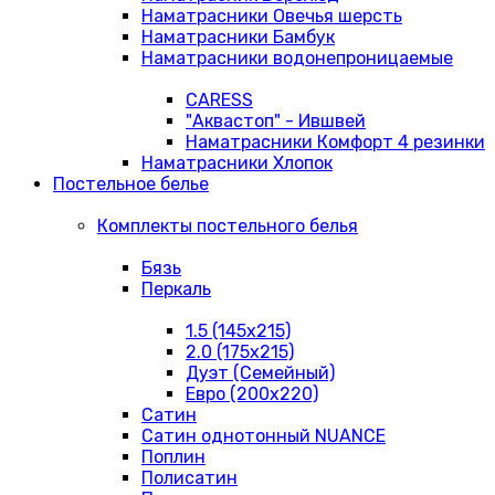
Наматрасники Овечья шерсть
Наматрасники Бамбук
Наматрасники водонепроницаемые
CARESS
"Аквастоп" - Ившвей
Наматрасники Комфорт 4 резинки
Наматрасники Хлопок
Постельное белье
Комплекты постельного белья
Бязь
Перкаль
1.5 (145х215)
2.0 (175х215)
Дуэт (Семейный)
Евро (200х220)
Сатин
Сатин однотонный NUANCE
Поплин
Полисатин