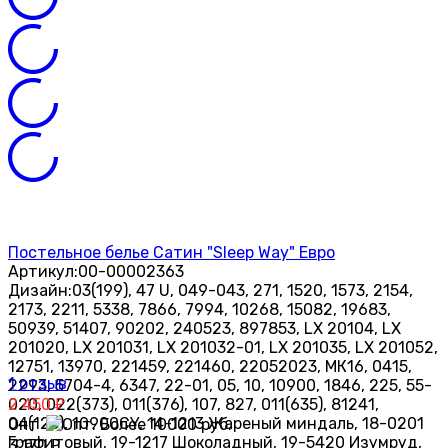
Постельное белье Сатин "Sleep Way" Евро
Артикул:
00-00002363
Дизайн:
03(199), 47 U, 049-043, 271, 1520, 1573, 2154,
2173, 2211, 5338, 7866, 7994, 10268, 15082, 19683,
50939, 51407, 90202, 240523, 897853, LX 20104, LX
201020, LX 201031, LX 201032-01, LX 201035, LX 201052,
12751, 13970, 221459, 221460, 22052023, МК16, 0415,
1 отзыв
2293, 5704-4, 6347, 22-01, 05, 10, 10900, 1846, 225, 55-
020, 022(373), 011(376), 107, 827, 011(635), 81241,
2 450
₽
04(125), 10900CY, 14-1213 Жареный миндаль, 18-0201
Опт
Графитовый, 19-1217 Шоколадный, 19-5420 Изумруд,
3 170
₽