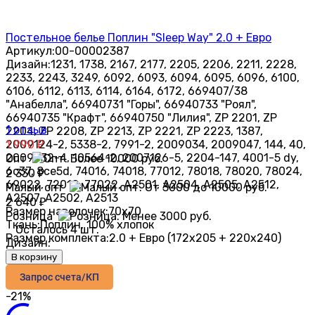
Постельное белье Поплин "Sleep Way" 2.0 + Евро
Артикул:
00-00002387
Дизайн:
1231, 1738, 2167, 2177, 2205, 2206, 2211, 2228,
2233, 2243, 3249, 6092, 6093, 6094, 6095, 6096, 6100,
6106, 6112, 6113, 6114, 6164, 6172, 669407/38
"Анабелла", 66940731 "Горы", 66940733 "Роял",
66940735 "Крафт", 66940750 "Лилия", ZP 2201, ZP
1 отзыв
2204, ZP 2208, ZP 2213, ZP 2221, ZP 2223, 1387,
2009124-2, 5338-2, 7991-2, 2009034, 2009047, 144, 40,
1 990
₽
2009032-4, 10564-2, 2007126-5, 2204-147, 4001-5 dy,
Опт
6с37, 8се5d, 74016, 74018, 77012, 78018, 78020, 78024,
2 330
₽
69022, 72018, 77022, А2501, А2504, А2505, А2512,
Малый опт
А2507, А2502, А2513
2 640
₽
Размер наволочек:
70х70
Розница
Ткань:
Поплин, 100% хлопок
Осталось 4 шт.
Размер комплекта:
2.0 + Евро (172х205 + 220х240)
Дизайн:
В корзину
Запрос счета/КП
-21%