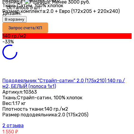
Розница
Ткань:
Сатин, 100% хлопок
Осталось 5 шт.
Размер комплекта:
2.0 + Евро (172х205 + 220х240)
Дизайн:
В корзину
Запрос счета/КП
140 гр./м2
-33%
Пододеяльник "Страйп-сатин" 2.0 (175х210) 140 гр./
м2, БЕЛЫЙ (полоса 1х1)
Артикул:
10363
Ткань:
Страйп-сатин, 100% хлопок
Вес:
1.17 кг
Плотность ткани:
140 гр./м2
Размер пододеяльника:
2.0 (175х205)
2 отзыва
1 550
₽