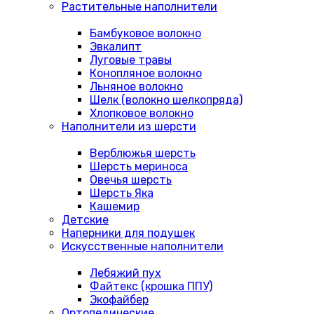
Растительные наполнители
Бамбуковое волокно
Эвкалипт
Луговые травы
Конопляное волокно
Льняное волокно
Шелк (волокно шелкопряда)
Хлопковое волокно
Наполнители из шерсти
Верблюжья шерсть
Шерсть мериноса
Овечья шерсть
Шерсть Яка
Кашемир
Детские
Наперники для подушек
Искусственные наполнители
Лебяжий пух
Файтекс (крошка ППУ)
Экофайбер
Ортопедические