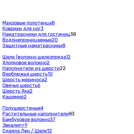
Махровые полотенца
8
Коврики для ног
3
Наматрасники для гостиниц
38
Водонепроницаемые
20
Защитные наматрасники
8
Шелк (волокно шелкопряда)
2
Хлопковое волокно
2
Наполнители из шерсти
22
Верблюжья шерсть
10
Шерсть мериноса
2
Овечья шерсть
6
Шерсть Яка
2
Кашемир
2
Полушерстяные
4
Растительные наполнители
83
Бамбуковое волокно
37
Эвкалипт
9
Одеяла Лен / Шелк
12