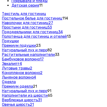
Покрывала и пледы
Детская серия
11
Текстиль для гостиниц
Постельное белье для гостиниц
114
Наволочки для гостиниц
27
Простыни для гостиниц
53
Пододеяльники для гостиниц
34
Полотенца для гостиниц и отелей
13
Подушки
Премиум подушки
23
Натуральный пух и перо
82
Растительные наполнители
33
Бамбуковое волокно
17
Эвкалипт
4
Луговые травы
2
Конопляное волокно
2
Льняное волокно
4
Одеяла
Премиум одеяла
21
Натуральный пух и перо
91
Наполнители из шерсти
65
Верблюжья шерсть
31
Овечья шерсть
21