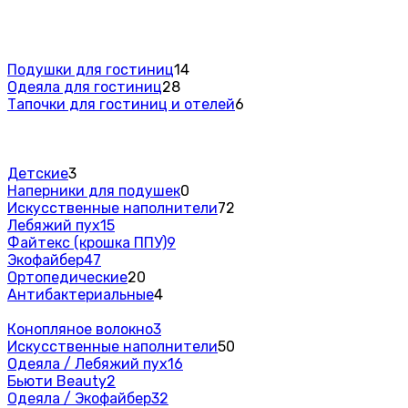
Подушки для гостиниц
14
Одеяла для гостиниц
28
Тапочки для гостиниц и отелей
6
Детские
3
Наперники для подушек
0
Искусственные наполнители
72
Лебяжий пух
15
Файтекс (крошка ППУ)
9
Экофайбер
47
Ортопедические
20
Антибактериальные
4
Конопляное волокно
3
Искусственные наполнители
50
Одеяла / Лебяжий пух
16
Бьюти Beauty
2
Одеяла / Экофайбер
32