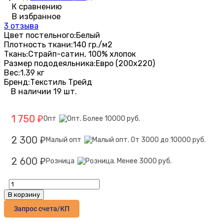
К сравнению
В избранное
3 отзыва
Цвет постельного:
Белый
Плотность ткани:
140 гр./м2
Ткань:
Страйп-сатин, 100% хлопок
Размер пододеяльника:
Евро (200х220)
Вес:
1.39 кг
Бренд:
Текстиль Трейд
В наличии 19 шт.
1 750
Опт
₽
2 300
Малый опт
₽
2 600
Розница
₽
В корзину
Запрос счета/КП