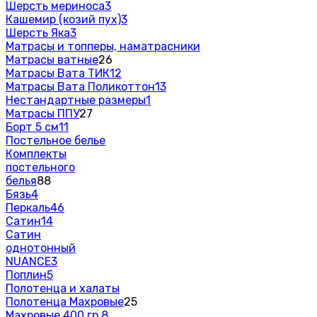
Шерсть мериноса
3
Кашемир (козий пух)
3
Шерсть Яка
3
Матрасы и топперы, наматрасники
Матрасы ватные
26
Матрасы Вата ТИК
12
Матрасы Вата Поликоттон
13
Нестандартные размеры
1
Матрасы ППУ
27
Борт 5 см
11
Постельное белье
Комплекты
постельного
белья
88
Бязь
4
Перкаль
46
Сатин
14
Сатин
однотонный
NUANCE
3
Поплин
5
Полотенца и халаты
Полотенца Махровые
25
Махровые 400 гр.
8