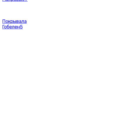
Покрывала
Гобелен
5