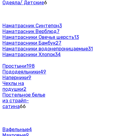
Одеяла/ Детские
6
Наматрасник Синтепон
3
Наматрасник Верблюд
7
Наматрасники Овечья шерсть
13
Наматрасники Бамбук
27
Наматрасники водонепроницаемые
31
Наматрасники Хлопок
34
Простыни
198
Пододеяльники
49
Наперники
9
Чехлы на
подушки
2
Постельное белье
из страйп-
сатина
66
Вафельные
4
Махровые
9