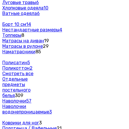
Луговые травы
6
Хлопковые одеяла
10
Ватные одеяла
6
Борт 10 см
14
Нестандартные размеры
4
Топперы
8
Матрасы на диван
19
Матрасы в рулоне
29
Наматрасники
85
Полисатин
5
Поликоттон
2
Смотреть все
Отдельные
предметы
постельного
белья
309
Наволочки
57
Наволочки
водонепроницаемые
3
Коврики для ног
3
Полотенца / Вафельные
21