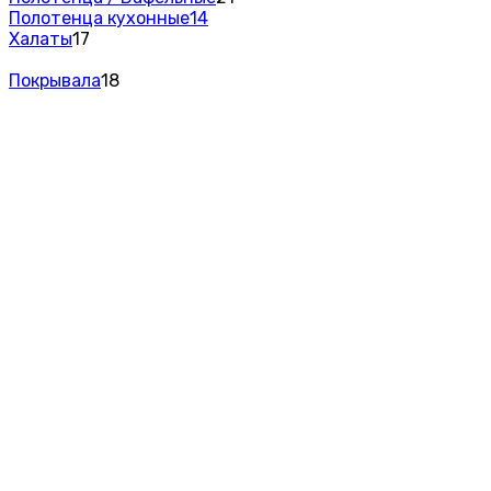
Полотенца кухонные
14
Халаты
17
Покрывала
18