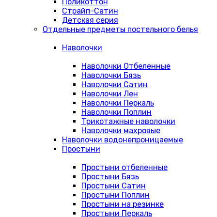
Поликоттон
Страйп-Сатин
Детская серия
Отдельные предметы постельного белья
Наволочки
Наволочки Отбеленные
Наволочки Бязь
Наволочки Сатин
Наволочки Лен
Наволочки Перкаль
Наволочки Поплин
Трикотажные наволочки
Наволочки махровые
Наволочки водонепроницаемые
Простыни
Простыни отбеленные
Простыни Бязь
Простыни Сатин
Простыни Поплин
Простыни на резинке
Простыни Перкаль