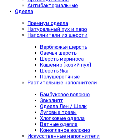
Антибактериальные
Одеяла
Премиум одеяла
Натуральный пух и перо
Наполнители из шерсти
Верблюжья шерсть
Овечья шерсть
Шерсть мериноса
Кашемир (козий пух)
Шерсть Яка
Полушерстяные
Растительные наполнители
Бамбуковое волокно
Эвкалипт
Одеяла Лен / Шелк
Луговые травы
Хлопковые одеяла
Ватные одеяла
Конопляное волокно
Искусственные наполнители