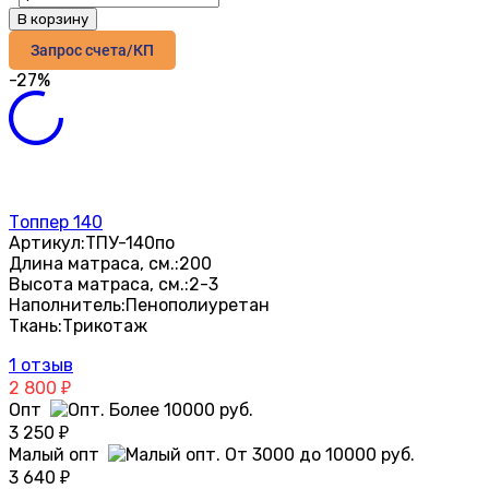
В корзину
Запрос счета/КП
-27%
Топпер 140
Артикул:
ТПУ-140по
Длина матраса, см.:
200
Высота матраса, см.:
2-3
Наполнитель:
Пенополиуретан
Ткань:
Трикотаж
1 отзыв
2 800
₽
Опт
3 250
₽
Малый опт
3 640
₽