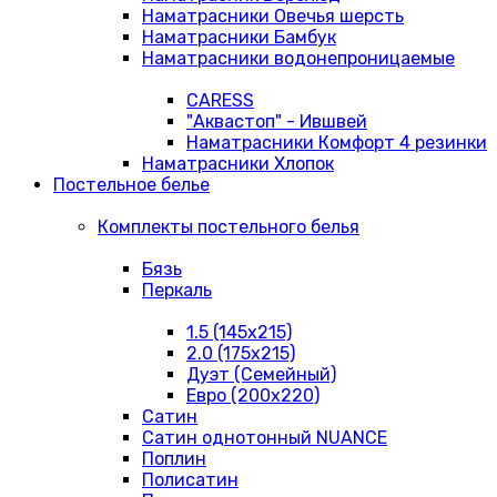
Наматрасники Овечья шерсть
Наматрасники Бамбук
Наматрасники водонепроницаемые
CARESS
"Аквастоп" - Ившвей
Наматрасники Комфорт 4 резинки
Наматрасники Хлопок
Постельное белье
Комплекты постельного белья
Бязь
Перкаль
1.5 (145х215)
2.0 (175х215)
Дуэт (Семейный)
Евро (200х220)
Сатин
Сатин однотонный NUANCE
Поплин
Полисатин