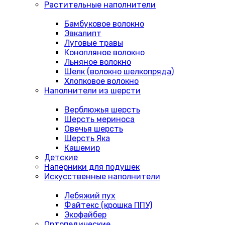
Растительные наполнители
Бамбуковое волокно
Эвкалипт
Луговые травы
Конопляное волокно
Льняное волокно
Шелк (волокно шелкопряда)
Хлопковое волокно
Наполнители из шерсти
Верблюжья шерсть
Шерсть мериноса
Овечья шерсть
Шерсть Яка
Кашемир
Детские
Наперники для подушек
Искусственные наполнители
Лебяжий пух
Файтекс (крошка ППУ)
Экофайбер
Ортопедические