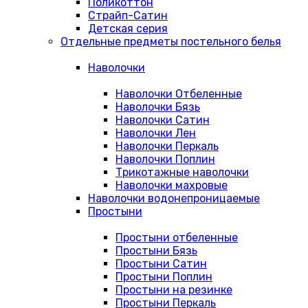
Поликоттон
Страйп-Сатин
Детская серия
Отдельные предметы постельного белья
Наволочки
Наволочки Отбеленные
Наволочки Бязь
Наволочки Сатин
Наволочки Лен
Наволочки Перкаль
Наволочки Поплин
Трикотажные наволочки
Наволочки махровые
Наволочки водонепроницаемые
Простыни
Простыни отбеленные
Простыни Бязь
Простыни Сатин
Простыни Поплин
Простыни на резинке
Простыни Перкаль