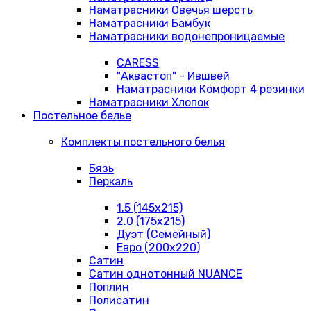
Наматрасники Овечья шерсть
Наматрасники Бамбук
Наматрасники водонепроницаемые
CARESS
"Аквастоп" - Ившвей
Наматрасники Комфорт 4 резинки
Наматрасники Хлопок
Постельное белье
Комплекты постельного белья
Бязь
Перкаль
1.5 (145х215)
2.0 (175х215)
Дуэт (Семейный)
Евро (200х220)
Сатин
Сатин однотонный NUANCE
Поплин
Полисатин