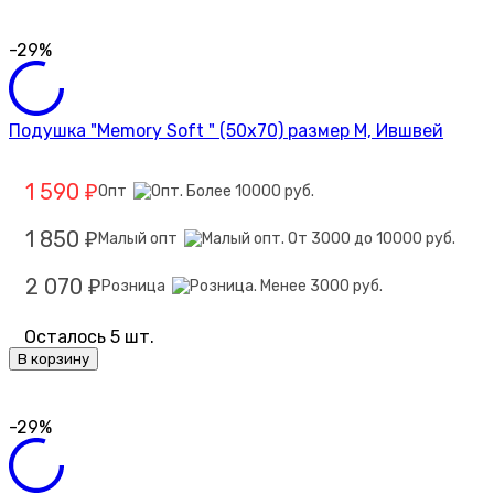
-29%
Подушка "Memory Soft " (50х70) размер М, Ившвей
1 590
Опт
₽
1 850
Малый опт
₽
2 070
Розница
₽
Осталось 5 шт.
В корзину
-29%