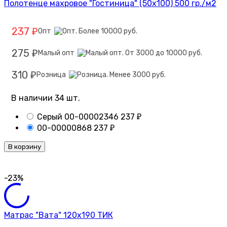
Полотенце махровое "Гостиница" (50х100) 500 гр./м2
237
Опт
₽
275
Малый опт
₽
310
Розница
₽
В наличии 34 шт.
Серый
00-00002346
237
₽
00-00000868
237
₽
В корзину
-23%
Матрас "Вата" 120х190 ТИК