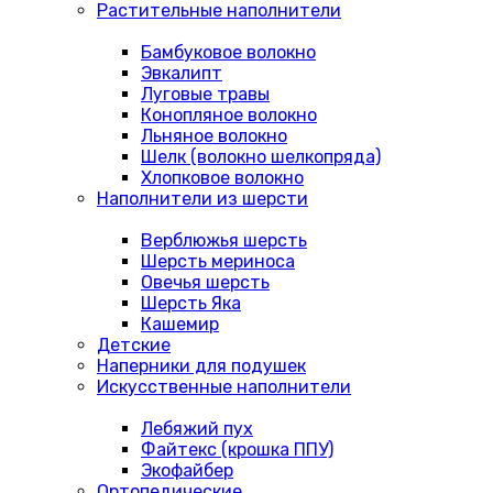
Растительные наполнители
Бамбуковое волокно
Эвкалипт
Луговые травы
Конопляное волокно
Льняное волокно
Шелк (волокно шелкопряда)
Хлопковое волокно
Наполнители из шерсти
Верблюжья шерсть
Шерсть мериноса
Овечья шерсть
Шерсть Яка
Кашемир
Детские
Наперники для подушек
Искусственные наполнители
Лебяжий пух
Файтекс (крошка ППУ)
Экофайбер
Ортопедические