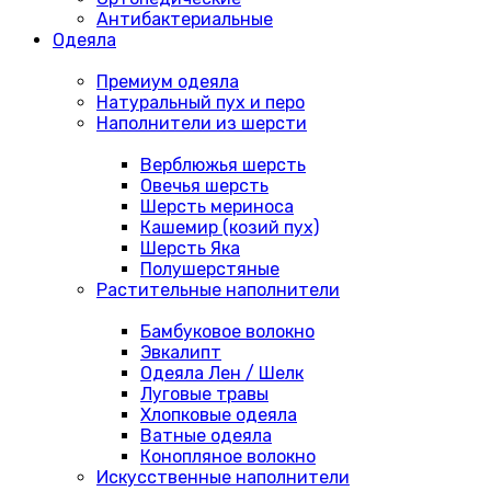
Антибактериальные
Одеяла
Премиум одеяла
Натуральный пух и перо
Наполнители из шерсти
Верблюжья шерсть
Овечья шерсть
Шерсть мериноса
Кашемир (козий пух)
Шерсть Яка
Полушерстяные
Растительные наполнители
Бамбуковое волокно
Эвкалипт
Одеяла Лен / Шелк
Луговые травы
Хлопковые одеяла
Ватные одеяла
Конопляное волокно
Искусственные наполнители