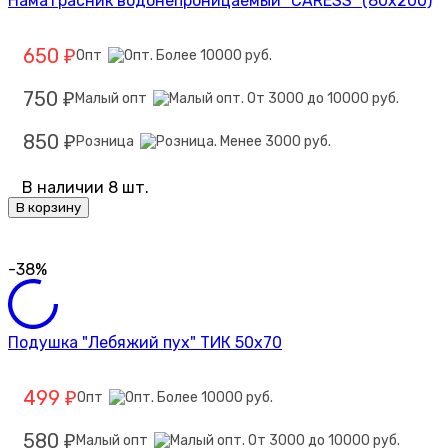
Наматрасник водонепроницаемый "CARESS" (80x200)
650
Опт
₽
750
Малый опт
₽
850
Розница
₽
В наличии 8 шт.
В корзину
-38%
Подушка "Лебяжий пух" ТИК 50х70
499
Опт
₽
580
Малый опт
₽