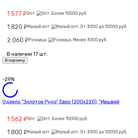
1 577
Опт
₽
1 820
Малый опт
₽
2 060
Розница
₽
В наличии 17 шт.
В корзину
-29%
Одеяло "Золотое Руно" Евро (200х220), "Ившвей
1 562
Опт
₽
1 800
Малый опт
₽