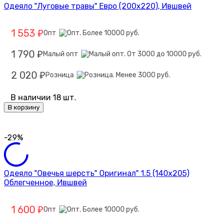
Одеяло "Луговые травы" Евро (200х220), Ившвей
1 553
Опт
₽
1 790
Малый опт
₽
2 020
Розница
₽
В наличии 18 шт.
В корзину
-29%
Одеяло "Овечья шерсть" Оригинал" 1.5 (140х205)
Облегченное, Ившвей
1 600
Опт
₽