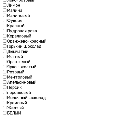
Ярко-розовый
Лимон
Малина
Малиновый
Фуксия
Красный
Пудровая роза
Коралловый
Оранжево-красный
Горький Шоколад
Дымчатый
Мятный
Оранжевый
Ярко - желтый
Розовый
Ментоловый
Апельсиновый
Персик
персиковый
Молочный шоколад
Кремовый
Желтый
БЕЛЫЙ