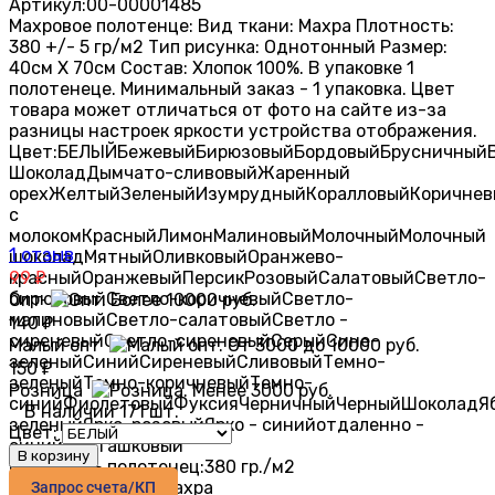
Артикул:
00-00001485
Махровое полотенце: Вид ткани: Махра Плотность:
380 +/- 5 гр/м2 Тип рисунка: Однотонный Размер:
40см X 70см Состав: Хлопок 100%. В упаковке 1
полотенеце. Минимальный заказ - 1 упаковка. Цвет
товара может отличаться от фото на сайте из-за
разницы настроек яркости устройства отображения.
Цвет:
БЕЛЫЙ
Бежевый
Бирюзовый
Бордовый
Брусничный
Шоколад
Дымчато-сливовый
Жаренный
орех
Желтый
Зеленый
Изумрудный
Коралловый
Коричнев
с
молоком
Красный
Лимон
Малиновый
Молочный
Молочный
1 отзыв
шоколад
Мятный
Оливковый
Оранжево-
красный
99
Оранжевый
Персик
Розовый
Салатовый
Светло-
₽
бирюзовый
Светло-коричневый
Светло-
Опт
малиновый
Светло-салатовый
Светло -
140
₽
сиреневый
Светло-сиреневый
Серый
Сине-
Малый опт
зеленый
Синий
Сиреневый
Сливовый
Темно-
150
₽
зеленый
Темно-коричневый
Темно-
Розница
синий
Фиолетовый
Фуксия
Черничный
Черный
Шоколад
Я
В наличии 171 шт.
зеленый
Ярко-розовый
Ярко - синий
отдаленно -
Цвет:
синий
фисташковый
В корзину
Плотность полотенец:
380 гр./м2
Ткань полотенца:
Махра
Запрос счета/КП