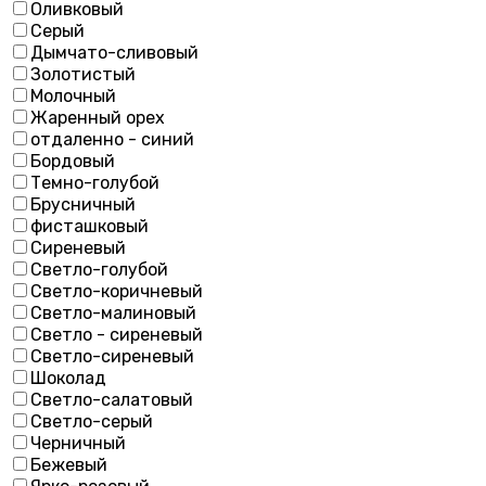
Оливковый
Серый
Дымчато-сливовый
Золотистый
Молочный
Жаренный орех
отдаленно - синий
Бордовый
Темно-голубой
Брусничный
фисташковый
Сиреневый
Светло-голубой
Светло-коричневый
Светло-малиновый
Светло - сиреневый
Светло-сиреневый
Шоколад
Светло-салатовый
Светло-серый
Черничный
Бежевый