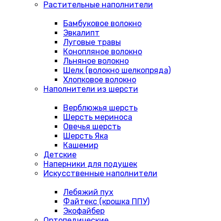
Растительные наполнители
Бамбуковое волокно
Эвкалипт
Луговые травы
Конопляное волокно
Льняное волокно
Шелк (волокно шелкопряда)
Хлопковое волокно
Наполнители из шерсти
Верблюжья шерсть
Шерсть мериноса
Овечья шерсть
Шерсть Яка
Кашемир
Детские
Наперники для подушек
Искусственные наполнители
Лебяжий пух
Файтекс (крошка ППУ)
Экофайбер
Ортопедические