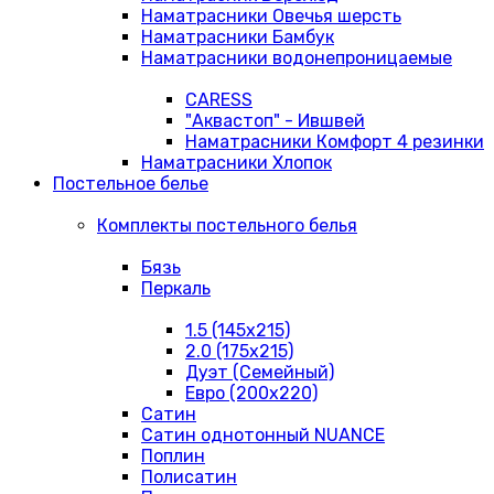
Наматрасники Овечья шерсть
Наматрасники Бамбук
Наматрасники водонепроницаемые
CARESS
"Аквастоп" - Ившвей
Наматрасники Комфорт 4 резинки
Наматрасники Хлопок
Постельное белье
Комплекты постельного белья
Бязь
Перкаль
1.5 (145х215)
2.0 (175х215)
Дуэт (Семейный)
Евро (200х220)
Сатин
Сатин однотонный NUANCE
Поплин
Полисатин