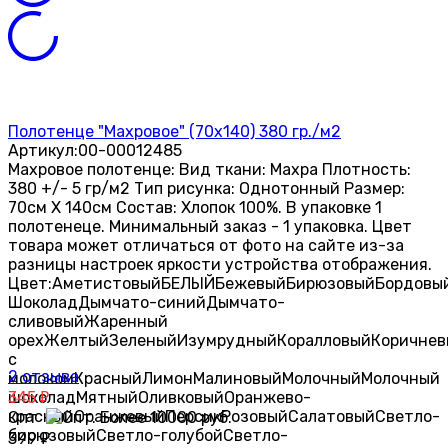
Полотенце "Махровое" (70х140) 380 гр./м2
Артикул:
00-00012485
Махровое полотенце: Вид ткани: Махра Плотность:
380 +/- 5 гр/м2 Тип рисунка: Однотонный Размер:
70см X 140см Состав: Хлопок 100%. В упаковке 1
полотенеце. Минимальный заказ - 1 упаковка. Цвет
товара может отличаться от фото на сайте из-за
разницы настроек яркости устройства отображения.
Цвет:
Аметистовый
БЕЛЫЙ
Бежевый
Бирюзовый
Бордовы
Шоколад
Дымчато-синий
Дымчато-
сливовый
Жаренный
орех
Желтый
Зеленый
Изумрудный
Коралловый
Коричнев
с
2 отзыва
молоком
Красный
Лимон
Малиновый
Молочный
Молочный
шоколад
345
Мятный
Оливковый
Оранжево-
₽
красный
Оранжевый
Персик
Розовый
Салатовый
Светло-
Опт
бирюзовый
Светло-голубой
Светло-
399
₽