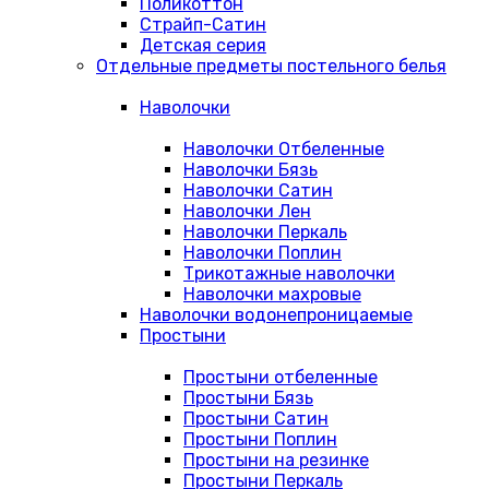
Поликоттон
Страйп-Сатин
Детская серия
Отдельные предметы постельного белья
Наволочки
Наволочки Отбеленные
Наволочки Бязь
Наволочки Сатин
Наволочки Лен
Наволочки Перкаль
Наволочки Поплин
Трикотажные наволочки
Наволочки махровые
Наволочки водонепроницаемые
Простыни
Простыни отбеленные
Простыни Бязь
Простыни Сатин
Простыни Поплин
Простыни на резинке
Простыни Перкаль