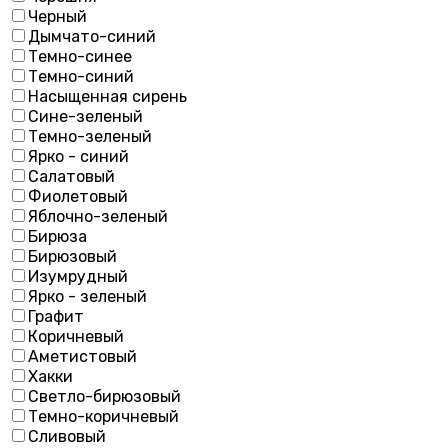
Черный
Дымчато-синий
Темно-синее
Темно-синий
Насыщенная сирень
Сине-зеленый
Темно-зеленый
Ярко - синий
Салатовый
Фиолетовый
Яблочно-зеленый
Бирюза
Бирюзовый
Изумрудный
Ярко - зеленый
Графит
Коричневый
Аметистовый
Хакки
Светло-бирюзовый
Темно-коричневый
Сливовый