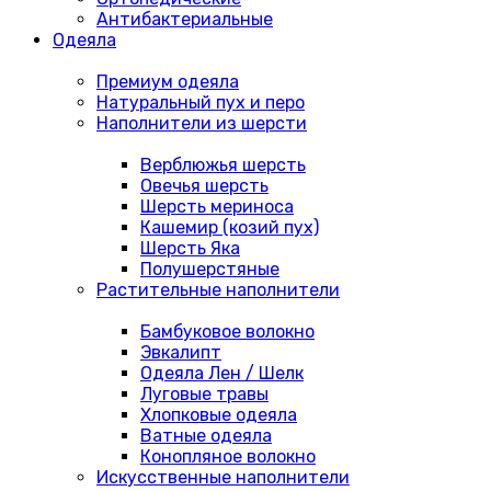
Антибактериальные
Одеяла
Премиум одеяла
Натуральный пух и перо
Наполнители из шерсти
Верблюжья шерсть
Овечья шерсть
Шерсть мериноса
Кашемир (козий пух)
Шерсть Яка
Полушерстяные
Растительные наполнители
Бамбуковое волокно
Эвкалипт
Одеяла Лен / Шелк
Луговые травы
Хлопковые одеяла
Ватные одеяла
Конопляное волокно
Искусственные наполнители