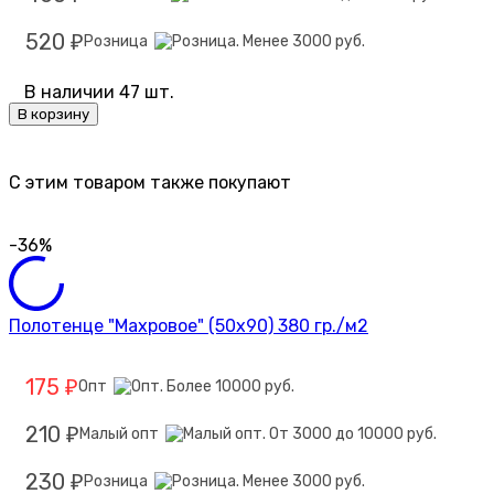
520
Розница
₽
В наличии 47 шт.
В корзину
C этим товаром также покупают
-36%
Полотенце "Махровое" (50х90) 380 гр./м2
175
Опт
₽
210
Малый опт
₽
230
Розница
₽