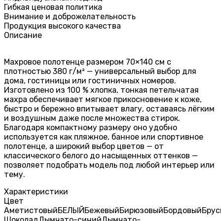
Гибкая ценовая политика
Внимание и доброжелательность
Продукция высокого качества
Описание
Махровое полотенце размером 70×140 см с
плотностью 380 г/м² — универсальный выбор для
дома, гостиницы или гостиничных номеров.
Изготовлено из 100 % хлопка, тонкая петельчатая
махра обеспечивает мягкое прикосновение к коже,
быстро и бережно впитывает влагу, оставаясь лёгким
и воздушным даже после множества стирок.
Благодаря компактному размеру оно удобно
используется как пляжное, банное или спортивное
полотенце, а широкий выбор цветов — от
классического белого до насыщенных оттенков —
позволяет подобрать модель под любой интерьер или
тему.
Характеристики
Цвет
Аметистовый
БЕЛЫЙ
Бежевый
Бирюзовый
Бордовый
Брус
Шоколад
Дымчато-синий
Дымчато-