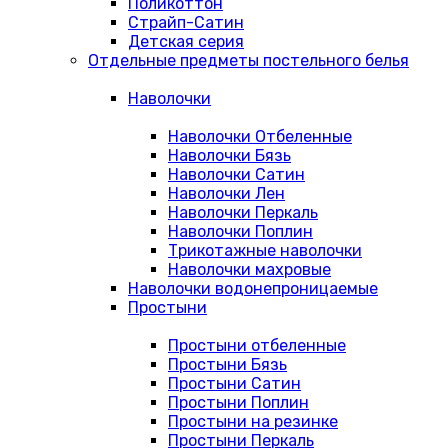
Поликоттон
Страйп-Сатин
Детская серия
Отдельные предметы постельного белья
Наволочки
Наволочки Отбеленные
Наволочки Бязь
Наволочки Сатин
Наволочки Лен
Наволочки Перкаль
Наволочки Поплин
Трикотажные наволочки
Наволочки махровые
Наволочки водонепроницаемые
Простыни
Простыни отбеленные
Простыни Бязь
Простыни Сатин
Простыни Поплин
Простыни на резинке
Простыни Перкаль