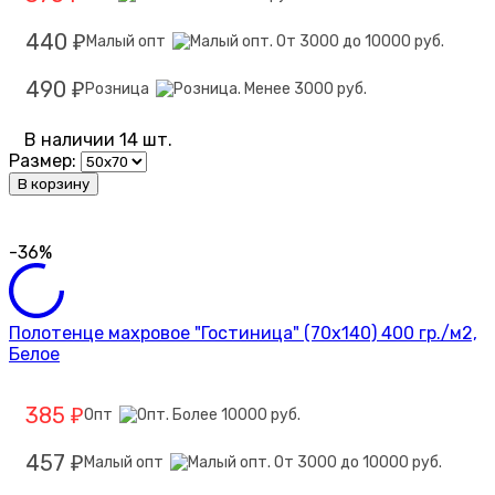
440
Малый опт
₽
490
Розница
₽
В наличии 14 шт.
Размер:
В корзину
-36%
Полотенце махровое "Гостиница" (70х140) 400 гр./м2,
Белое
385
Опт
₽
457
Малый опт
₽