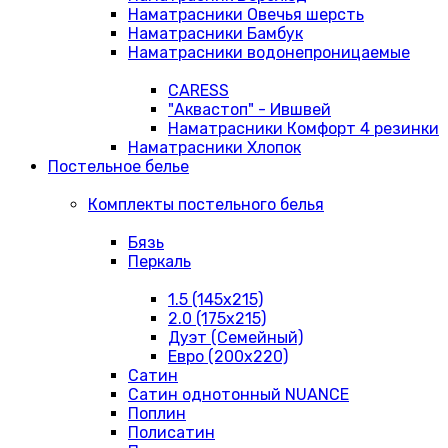
Наматрасники Овечья шерсть
Наматрасники Бамбук
Наматрасники водонепроницаемые
CARESS
"Аквастоп" - Ившвей
Наматрасники Комфорт 4 резинки
Наматрасники Хлопок
Постельное белье
Комплекты постельного белья
Бязь
Перкаль
1.5 (145х215)
2.0 (175х215)
Дуэт (Семейный)
Евро (200х220)
Сатин
Сатин однотонный NUANCE
Поплин
Полисатин