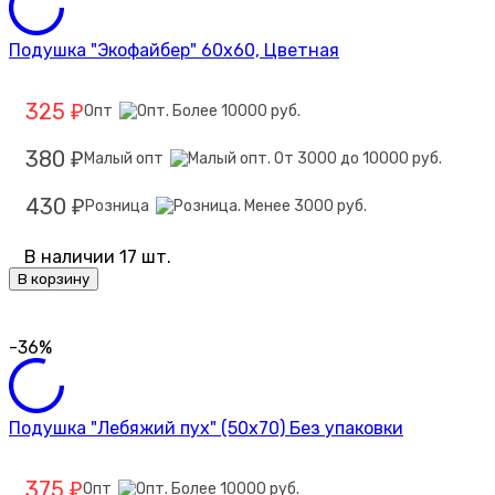
Подушка "Экофайбер" 60х60, Цветная
325
Опт
₽
380
Малый опт
₽
430
Розница
₽
В наличии 17 шт.
В корзину
-36%
Подушка "Лебяжий пух" (50х70) Без упаковки
375
Опт
₽