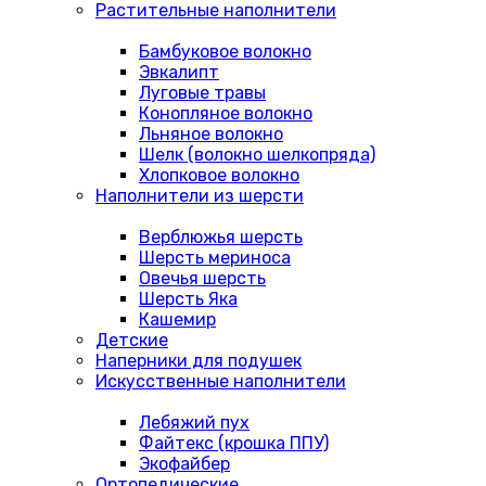
Растительные наполнители
Бамбуковое волокно
Эвкалипт
Луговые травы
Конопляное волокно
Льняное волокно
Шелк (волокно шелкопряда)
Хлопковое волокно
Наполнители из шерсти
Верблюжья шерсть
Шерсть мериноса
Овечья шерсть
Шерсть Яка
Кашемир
Детские
Наперники для подушек
Искусственные наполнители
Лебяжий пух
Файтекс (крошка ППУ)
Экофайбер
Ортопедические