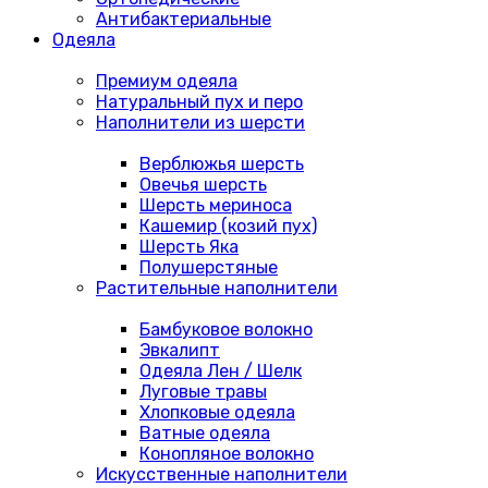
Антибактериальные
Одеяла
Премиум одеяла
Натуральный пух и перо
Наполнители из шерсти
Верблюжья шерсть
Овечья шерсть
Шерсть мериноса
Кашемир (козий пух)
Шерсть Яка
Полушерстяные
Растительные наполнители
Бамбуковое волокно
Эвкалипт
Одеяла Лен / Шелк
Луговые травы
Хлопковые одеяла
Ватные одеяла
Конопляное волокно
Искусственные наполнители