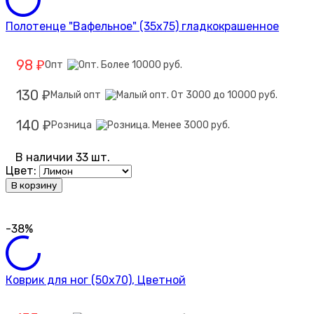
Полотенце "Вафельное" (35х75) гладкокрашенное
98
Опт
₽
130
Малый опт
₽
140
Розница
₽
В наличии 33 шт.
Цвет:
В корзину
-38%
Коврик для ног (50х70), Цветной