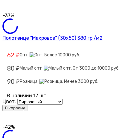
-37%
Полотенце "Махровое" (30х50) 380 гр./м2
62
Опт
₽
80
Малый опт
₽
90
Розница
₽
В наличии 17 шт.
Цвет:
В корзину
-42%