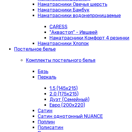
Наматрасники Овечья шерсть
Наматрасники Бамбук
Наматрасники водонепроницаемые
CARESS
"Аквастоп" - Ившвей
Наматрасники Комфорт 4 резинки
Наматрасники Хлопок
Постельное белье
Комплекты постельного белья
Бязь
Перкаль
1.5 (145х215)
2.0 (175х215)
Дуэт (Семейный)
Евро (200х220)
Сатин
Сатин однотонный NUANCE
Поплин
Полисатин