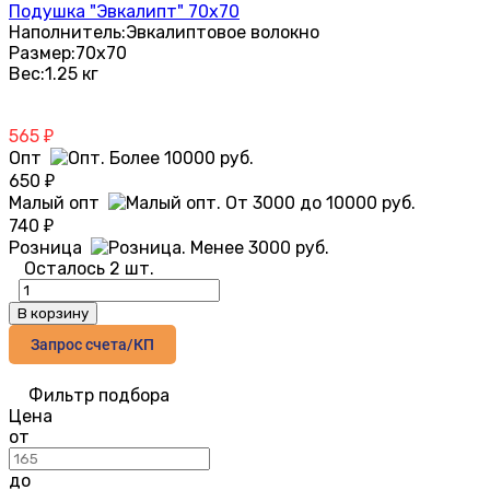
Подушка "Эвкалипт" 70х70
Наполнитель:
Эвкалиптовое волокно
Размер:
70х70
Вес:
1.25 кг
565
₽
Опт
650
₽
Малый опт
740
₽
Розница
Осталось 2 шт.
В корзину
Запрос счета/КП
Фильтр подбора
Цена
от
до