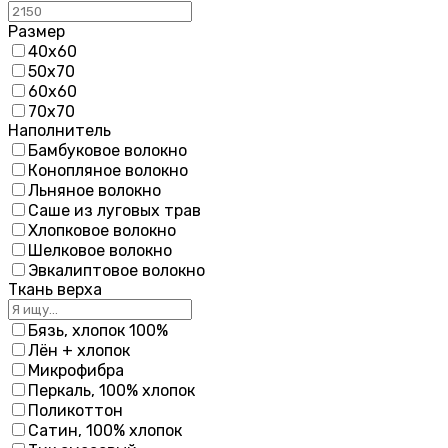
Размер
40х60
50х70
60х60
70х70
Наполнитель
Бамбуковое волокно
Конопляное волокно
Льняное волокно
Саше из луговых трав
Хлопковое волокно
Шелковое волокно
Эвкалиптовое волокно
Ткань верха
Бязь, хлопок 100%
Лён + хлопок
Микрофибра
Перкаль, 100% хлопок
Поликоттон
Сатин, 100% хлопок