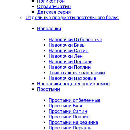
Поликоттон
Страйп-Сатин
Детская серия
Отдельные предметы постельного белья
Наволочки
Наволочки Отбеленные
Наволочки Бязь
Наволочки Сатин
Наволочки Лен
Наволочки Перкаль
Наволочки Поплин
Трикотажные наволочки
Наволочки махровые
Наволочки водонепроницаемые
Простыни
Простыни отбеленные
Простыни Бязь
Простыни Сатин
Простыни Поплин
Простыни на резинке
Простыни Перкаль