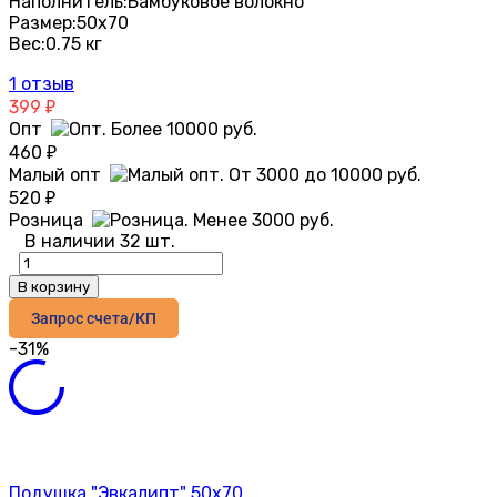
Наполнитель:
Бамбуковое волокно
Размер:
50х70
Вес:
0.75 кг
1 отзыв
399
₽
Опт
460
₽
Малый опт
520
₽
Розница
В наличии 32 шт.
В корзину
Запрос счета/КП
-31%
Подушка "Эвкалипт" 50х70