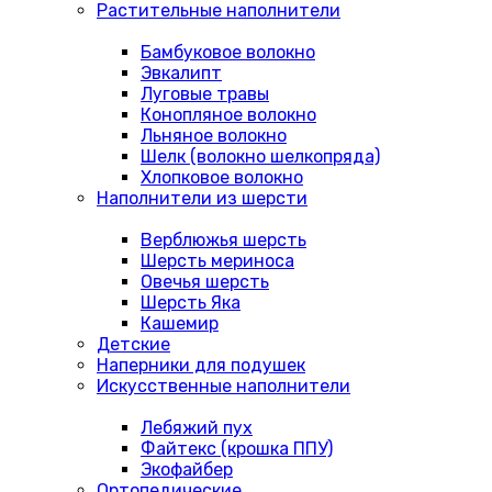
Растительные наполнители
Бамбуковое волокно
Эвкалипт
Луговые травы
Конопляное волокно
Льняное волокно
Шелк (волокно шелкопряда)
Хлопковое волокно
Наполнители из шерсти
Верблюжья шерсть
Шерсть мериноса
Овечья шерсть
Шерсть Яка
Кашемир
Детские
Наперники для подушек
Искусственные наполнители
Лебяжий пух
Файтекс (крошка ППУ)
Экофайбер
Ортопедические