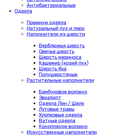
Антибактериальные
Одеяла
Премиум одеяла
Натуральный пух и перо
Наполнители из шерсти
Верблюжья шерсть
Овечья шерсть
Шерсть мериноса
Кашемир (козий пух)
Шерсть Яка
Полушерстяные
Растительные наполнители
Бамбуковое волокно
Эвкалипт
Одеяла Лен / Шелк
Луговые травы
Хлопковые одеяла
Ватные одеяла
Конопляное волокно
Искусственные наполнители