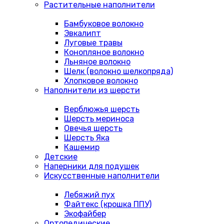
Растительные наполнители
Бамбуковое волокно
Эвкалипт
Луговые травы
Конопляное волокно
Льняное волокно
Шелк (волокно шелкопряда)
Хлопковое волокно
Наполнители из шерсти
Верблюжья шерсть
Шерсть мериноса
Овечья шерсть
Шерсть Яка
Кашемир
Детские
Наперники для подушек
Искусственные наполнители
Лебяжий пух
Файтекс (крошка ППУ)
Экофайбер
Ортопедические