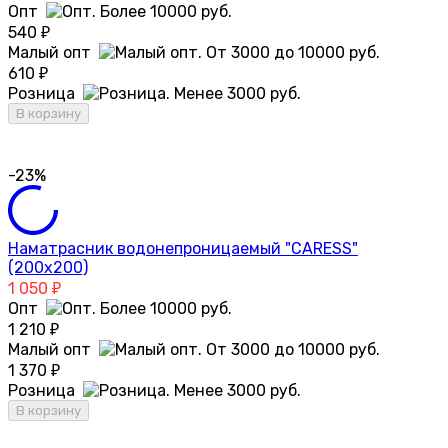
Опт
540
₽
Малый опт
610
₽
Розница
В корзину
-23%
Наматрасник водонепроницаемый "CARESS"
(200x200)
1 050
₽
Опт
1 210
₽
Малый опт
1 370
₽
Розница
В корзину