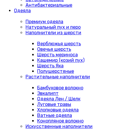
Антибактериальные
Одеяла
Премиум одеяла
Натуральный пух и перо
Наполнители из шерсти
Верблюжья шерсть
Овечья шерсть
Шерсть мериноса
Кашемир (козий пух)
Шерсть Яка
Полушерстяные
Растительные наполнители
Бамбуковое волокно
Эвкалипт
Одеяла Лен / Шелк
Луговые травы
Хлопковые одеяла
Ватные одеяла
Конопляное волокно
Искусственные наполнители