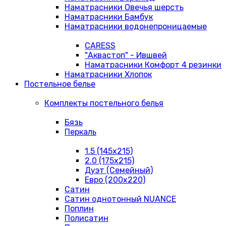
Наматрасники Овечья шерсть
Наматрасники Бамбук
Наматрасники водонепроницаемые
CARESS
"Аквастоп" - Ившвей
Наматрасники Комфорт 4 резинки
Наматрасники Хлопок
Постельное белье
Комплекты постельного белья
Бязь
Перкаль
1.5 (145х215)
2.0 (175х215)
Дуэт (Семейный)
Евро (200х220)
Сатин
Сатин однотонный NUANCE
Поплин
Полисатин