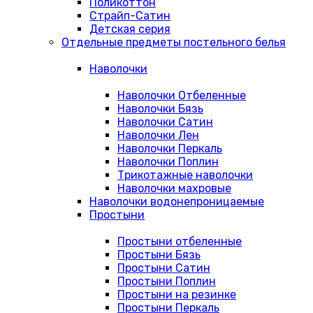
Поликоттон
Страйп-Сатин
Детская серия
Отдельные предметы постельного белья
Наволочки
Наволочки Отбеленные
Наволочки Бязь
Наволочки Сатин
Наволочки Лен
Наволочки Перкаль
Наволочки Поплин
Трикотажные наволочки
Наволочки махровые
Наволочки водонепроницаемые
Простыни
Простыни отбеленные
Простыни Бязь
Простыни Сатин
Простыни Поплин
Простыни на резинке
Простыни Перкаль