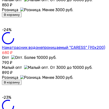
850
₽
Розница
В корзину
-24%
Наматрасник водонепроницаемый "CARESS" (90x200)
680
₽
Опт
790
₽
Малый опт
890
₽
Розница
В корзину
-23%