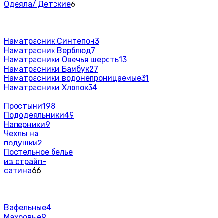
Одеяла/ Детские
6
Наматрасник Синтепон
3
Наматрасник Верблюд
7
Наматрасники Овечья шерсть
13
Наматрасники Бамбук
27
Наматрасники водонепроницаемые
31
Наматрасники Хлопок
34
Простыни
198
Пододеяльники
49
Наперники
9
Чехлы на
подушки
2
Постельное белье
из страйп-
сатина
66
Вафельные
4
Махровые
9