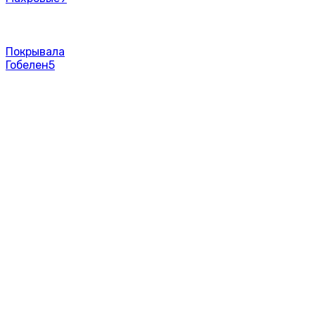
Покрывала
Гобелен
5