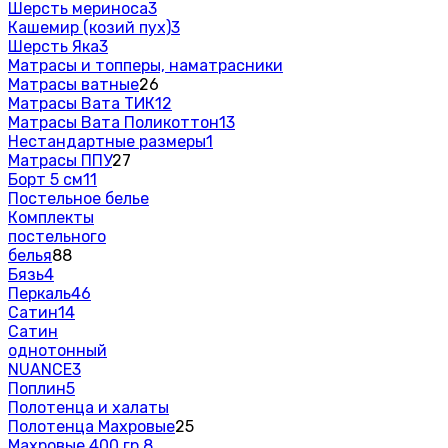
Шерсть мериноса
3
Кашемир (козий пух)
3
Шерсть Яка
3
Матрасы и топперы, наматрасники
Матрасы ватные
26
Матрасы Вата ТИК
12
Матрасы Вата Поликоттон
13
Нестандартные размеры
1
Матрасы ППУ
27
Борт 5 см
11
Постельное белье
Комплекты
постельного
белья
88
Бязь
4
Перкаль
46
Сатин
14
Сатин
однотонный
NUANCE
3
Поплин
5
Полотенца и халаты
Полотенца Махровые
25
Махровые 400 гр.
8