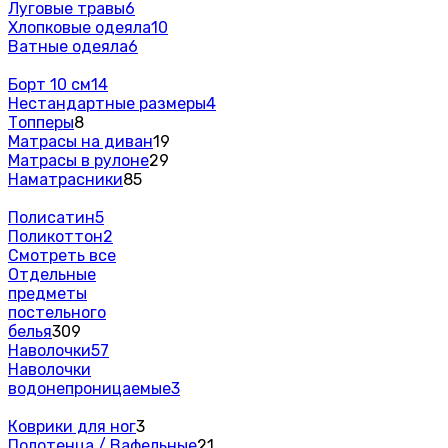
Луговые травы
6
Хлопковые одеяла
10
Ватные одеяла
6
Борт 10 см
14
Нестандартные размеры
4
Топперы
8
Матрасы на диван
19
Матрасы в рулоне
29
Наматрасники
85
Полисатин
5
Поликоттон
2
Смотреть все
Отдельные
предметы
постельного
белья
309
Наволочки
57
Наволочки
водонепроницаемые
3
Коврики для ног
3
Полотенца / Вафельные
21