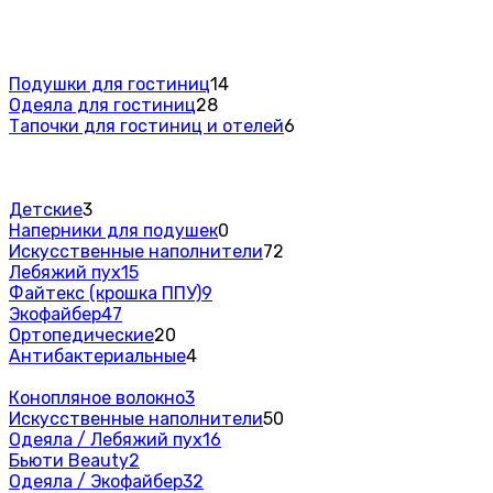
Подушки для гостиниц
14
Одеяла для гостиниц
28
Тапочки для гостиниц и отелей
6
Детские
3
Наперники для подушек
0
Искусственные наполнители
72
Лебяжий пух
15
Файтекс (крошка ППУ)
9
Экофайбер
47
Ортопедические
20
Антибактериальные
4
Конопляное волокно
3
Искусственные наполнители
50
Одеяла / Лебяжий пух
16
Бьюти Beauty
2
Одеяла / Экофайбер
32