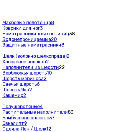
Махровые полотенца
8
Коврики для ног
3
Наматрасники для гостиниц
38
Водонепроницаемые
20
Защитные наматрасники
8
Шелк (волокно шелкопряда)
2
Хлопковое волокно
2
Наполнители из шерсти
22
Верблюжья шерсть
10
Шерсть мериноса
2
Овечья шерсть
6
Шерсть Яка
2
Кашемир
2
Полушерстяные
4
Растительные наполнители
83
Бамбуковое волокно
37
Эвкалипт
9
Одеяла Лен / Шелк
12