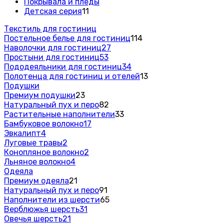
Покрывала и пледы
Детская серия
11
Текстиль для гостиниц
Постельное белье для гостиниц
114
Наволочки для гостиниц
27
Простыни для гостиниц
53
Пододеяльники для гостиниц
34
Полотенца для гостиниц и отелей
13
Подушки
Премиум подушки
23
Натуральный пух и перо
82
Растительные наполнители
33
Бамбуковое волокно
17
Эвкалипт
4
Луговые травы
2
Конопляное волокно
2
Льняное волокно
4
Одеяла
Премиум одеяла
21
Натуральный пух и перо
91
Наполнители из шерсти
65
Верблюжья шерсть
31
Овечья шерсть
21