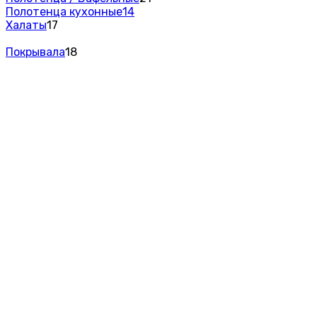
Полотенца кухонные
14
Халаты
17
Покрывала
18