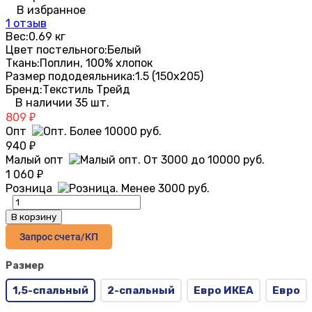
В избранное
1 отзыв
Вес:
0.69 кг
Цвет постельного:
Белый
Ткань:
Поплин, 100% хлопок
Размер пододеяльника:
1.5 (150х205)
Бренд:
Текстиль Трейд
В наличии 35 шт.
809
₽
Опт
940
₽
Малый опт
1 060
₽
Розница
В корзину
Запрос счета/КП
Размер
1,5-спальный
2-спальный
Евро ИКЕА
Евро