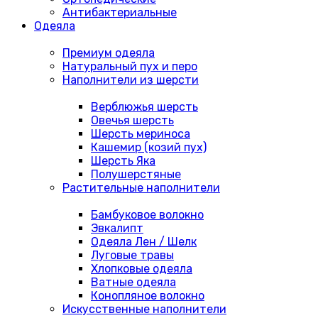
Антибактериальные
Одеяла
Премиум одеяла
Натуральный пух и перо
Наполнители из шерсти
Верблюжья шерсть
Овечья шерсть
Шерсть мериноса
Кашемир (козий пух)
Шерсть Яка
Полушерстяные
Растительные наполнители
Бамбуковое волокно
Эвкалипт
Одеяла Лен / Шелк
Луговые травы
Хлопковые одеяла
Ватные одеяла
Конопляное волокно
Искусственные наполнители