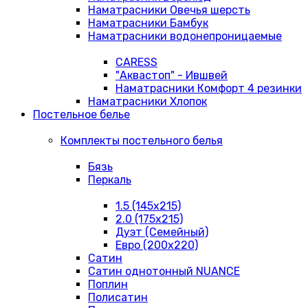
Наматрасники Овечья шерсть
Наматрасники Бамбук
Наматрасники водонепроницаемые
CARESS
"Аквастоп" - Ившвей
Наматрасники Комфорт 4 резинки
Наматрасники Хлопок
Постельное белье
Комплекты постельного белья
Бязь
Перкаль
1.5 (145х215)
2.0 (175х215)
Дуэт (Семейный)
Евро (200х220)
Сатин
Сатин однотонный NUANCE
Поплин
Полисатин