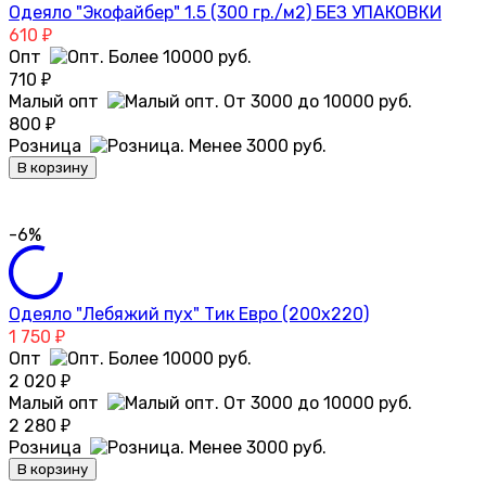
Одеяло "Экофайбер" 1.5 (300 гр./м2) БЕЗ УПАКОВКИ
610
₽
Опт
710
₽
Малый опт
800
₽
Розница
В корзину
-6%
Одеяло "Лебяжий пух" Тик Евро (200х220)
1 750
₽
Опт
2 020
₽
Малый опт
2 280
₽
Розница
В корзину