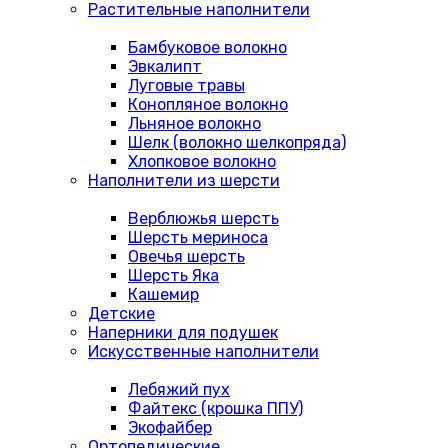
Растительные наполнители
Бамбуковое волокно
Эвкалипт
Луговые травы
Конопляное волокно
Льняное волокно
Шелк (волокно шелкопряда)
Хлопковое волокно
Наполнители из шерсти
Верблюжья шерсть
Шерсть мериноса
Овечья шерсть
Шерсть Яка
Кашемир
Детские
Наперники для подушек
Искусственные наполнители
Лебяжий пух
Файтекс (крошка ППУ)
Экофайбер
Ортопедические