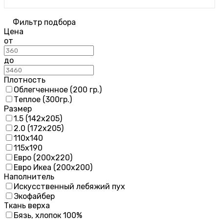
Фильтр подбора
Цена
от
до
Плотность
Облегченнное (200 гр.)
Теплое (300гр.)
Размер
1.5 (142х205)
2.0 (172х205)
110х140
115х190
Евро (200х220)
Евро Икеа (200х200)
Наполнитель
Искусственный лебяжий пух
Экофайбер
Ткань верха
Бязь, хлопок 100%