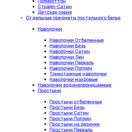
Поликоттон
Страйп-Сатин
Детская серия
Отдельные предметы постельного белья
Наволочки
Наволочки Отбеленные
Наволочки Бязь
Наволочки Сатин
Наволочки Лен
Наволочки Перкаль
Наволочки Поплин
Трикотажные наволочки
Наволочки махровые
Наволочки водонепроницаемые
Простыни
Простыни отбеленные
Простыни Бязь
Простыни Сатин
Простыни Поплин
Простыни на резинке
Простыни Перкаль