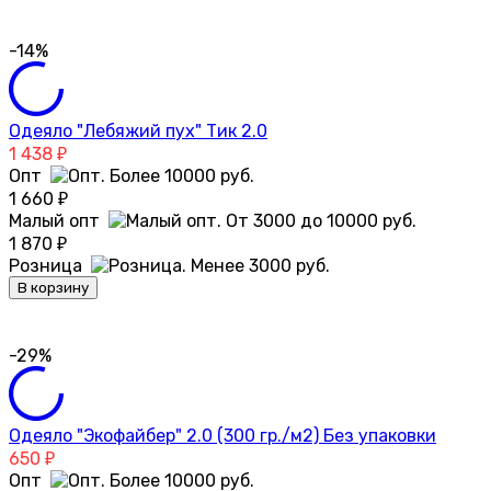
-14%
Одеяло "Лебяжий пух" Тик 2.0
1 438
₽
Опт
1 660
₽
Малый опт
1 870
₽
Розница
В корзину
-29%
Одеяло "Экофайбер" 2.0 (300 гр./м2) Без упаковки
650
₽
Опт