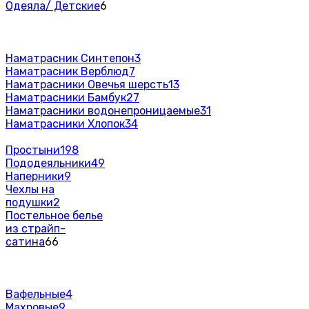
Одеяла/ Детские
6
Наматрасник Синтепон
3
Наматрасник Верблюд
7
Наматрасники Овечья шерсть
13
Наматрасники Бамбук
27
Наматрасники водонепроницаемые
31
Наматрасники Хлопок
34
Простыни
198
Пододеяльники
49
Наперники
9
Чехлы на
подушки
2
Постельное белье
из страйп-
сатина
66
Вафельные
4
Махровые
9