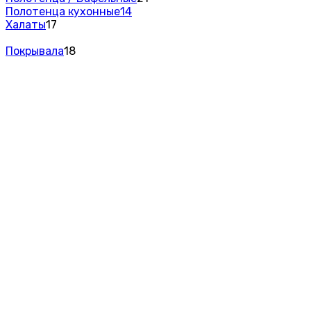
Полотенца кухонные
14
Халаты
17
Покрывала
18