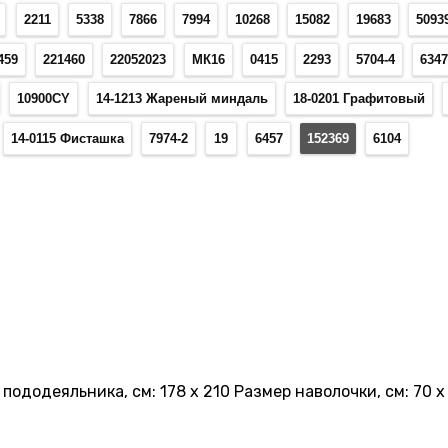
2211
5338
7866
7994
10268
15082
19683
5093
459
221460
22052023
МК16
0415
2293
5704-4
634
10900CY
14-1213 Жареный миндаль
18-0201 Графитовый
14-0115 Фисташка
7974-2
19
6457
152369
6104
пододеяльника, см: 178 х 210 Размер наволочки, см: 70 х