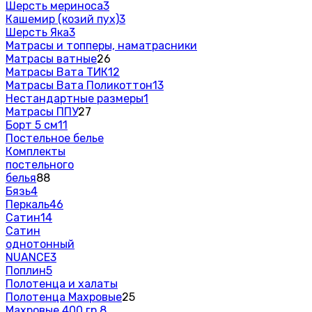
Шерсть мериноса
3
Кашемир (козий пух)
3
Шерсть Яка
3
Матрасы и топперы, наматрасники
Матрасы ватные
26
Матрасы Вата ТИК
12
Матрасы Вата Поликоттон
13
Нестандартные размеры
1
Матрасы ППУ
27
Борт 5 см
11
Постельное белье
Комплекты
постельного
белья
88
Бязь
4
Перкаль
46
Сатин
14
Сатин
однотонный
NUANCE
3
Поплин
5
Полотенца и халаты
Полотенца Махровые
25
Махровые 400 гр.
8