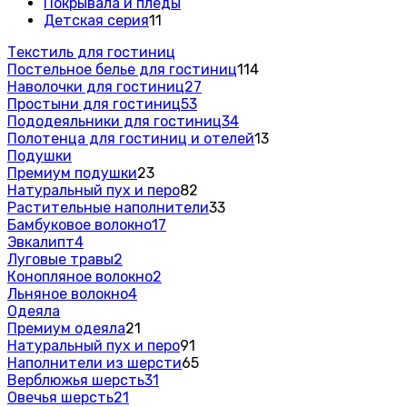
Покрывала и пледы
Детская серия
11
Текстиль для гостиниц
Постельное белье для гостиниц
114
Наволочки для гостиниц
27
Простыни для гостиниц
53
Пододеяльники для гостиниц
34
Полотенца для гостиниц и отелей
13
Подушки
Премиум подушки
23
Натуральный пух и перо
82
Растительные наполнители
33
Бамбуковое волокно
17
Эвкалипт
4
Луговые травы
2
Конопляное волокно
2
Льняное волокно
4
Одеяла
Премиум одеяла
21
Натуральный пух и перо
91
Наполнители из шерсти
65
Верблюжья шерсть
31
Овечья шерсть
21