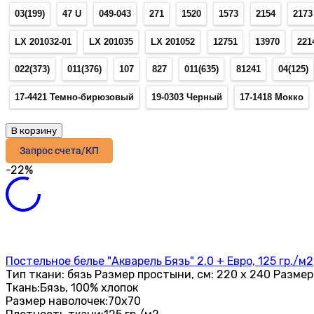
03(199)
47 U
049-043
271
1520
1573
2154
2173
LX 201032-01
LX 201035
LX 201052
12751
13970
221
022(373)
011(376)
107
827
011(635)
81241
04(125)
17-4421 Темно-бирюзовый
19-0303 Черный
17-1418 Мокко
В корзину
Запрос счета/КП
-22%
Постельное белье "Акварель Бязь" 2.0 + Евро, 125 гр./м2
Тип ткани: бязь Размер простыни, см: 220 х 240 Размер 
Ткань:
Бязь, 100% хлопок
Размер наволочек:
70х70