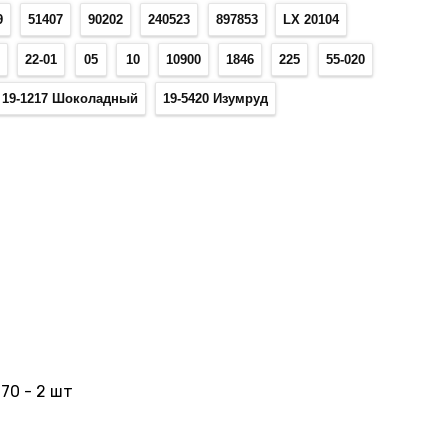
9
51407
90202
240523
897853
LX 20104
7
22-01
05
10
10900
1846
225
55-020
19-1217 Шоколадный
19-5420 Изумруд
 70 - 2 шт