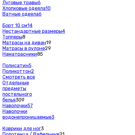
Луговые травы
6
Хлопковые одеяла
10
Ватные одеяла
6
Борт 10 см
14
Нестандартные размеры
4
Топперы
8
Матрасы на диван
19
Матрасы в рулоне
29
Наматрасники
85
Полисатин
5
Поликоттон
2
Смотреть все
Отдельные
предметы
постельного
белья
309
Наволочки
57
Наволочки
водонепроницаемые
3
Коврики для ног
3
Полотенца / Вафельные
21