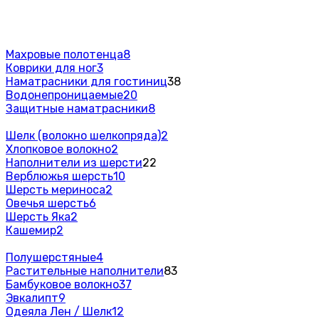
Махровые полотенца
8
Коврики для ног
3
Наматрасники для гостиниц
38
Водонепроницаемые
20
Защитные наматрасники
8
Шелк (волокно шелкопряда)
2
Хлопковое волокно
2
Наполнители из шерсти
22
Верблюжья шерсть
10
Шерсть мериноса
2
Овечья шерсть
6
Шерсть Яка
2
Кашемир
2
Полушерстяные
4
Растительные наполнители
83
Бамбуковое волокно
37
Эвкалипт
9
Одеяла Лен / Шелк
12