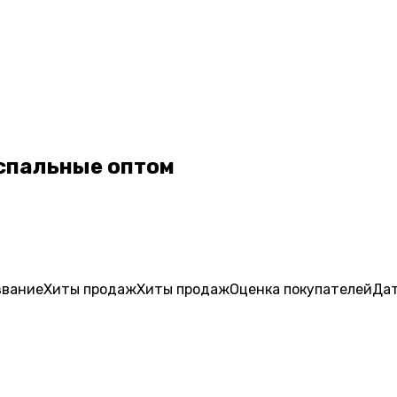
спальные оптом
звание
Хиты продаж
Хиты продаж
Оценка
покупателей
Дат