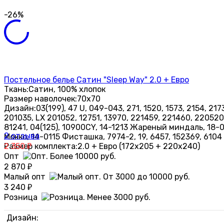
-26%
Постельное белье Сатин "Sleep Way" 2.0 + Евро
Ткань:
Сатин, 100% хлопок
Размер наволочек:
70х70
Дизайн:
03(199), 47 U, 049-043, 271, 1520, 1573, 2154, 2
201035, LX 201052, 12751, 13970, 221459, 221460, 22052023
81241, 04(125), 10900CY, 14-1213 Жареный миндаль, 18
2 отзыва
Мокко, 14-0115 Фисташка, 7974-2, 19, 6457, 152369, 6104
Размер комплекта:
2 350
2.0 + Евро (172х205 + 220х240)
₽
Опт
2 870
₽
Малый опт
3 240
₽
Розница
Дизайн: