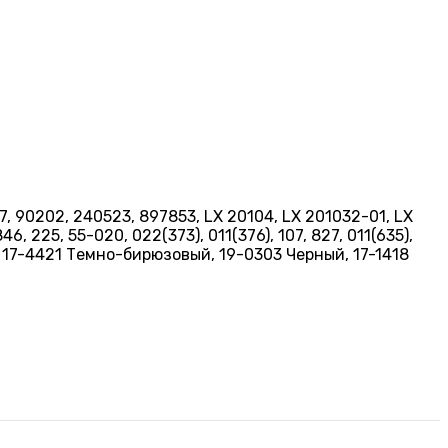
407, 90202, 240523, 897853, LX 20104, LX 201032-01, LX
6, 225, 55-020, 022(373), 011(376), 107, 827, 011(635),
 17-4421 Темно-бирюзовый, 19-0303 Черный, 17-1418