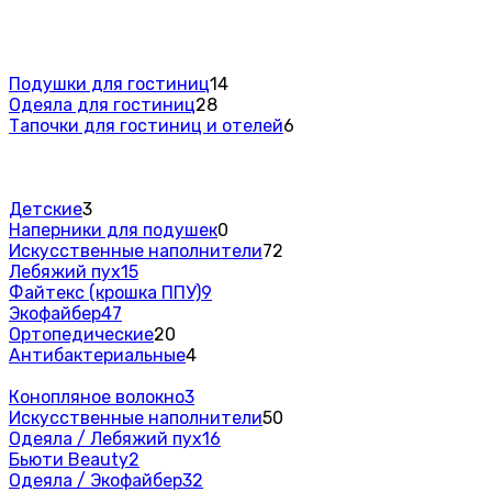
Подушки для гостиниц
14
Одеяла для гостиниц
28
Тапочки для гостиниц и отелей
6
Детские
3
Наперники для подушек
0
Искусственные наполнители
72
Лебяжий пух
15
Файтекс (крошка ППУ)
9
Экофайбер
47
Ортопедические
20
Антибактериальные
4
Конопляное волокно
3
Искусственные наполнители
50
Одеяла / Лебяжий пух
16
Бьюти Beauty
2
Одеяла / Экофайбер
32