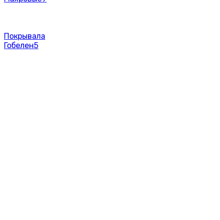
Покрывала
Гобелен
5