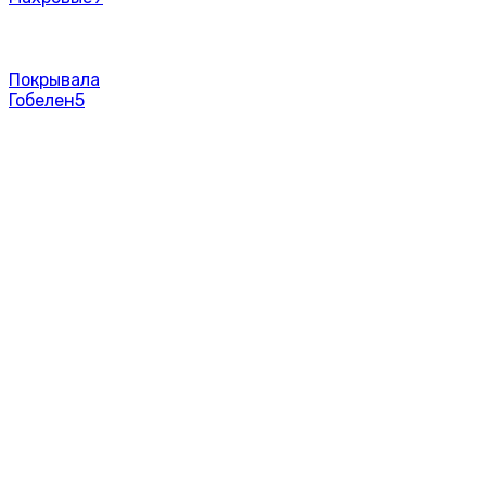
Покрывала
Гобелен
5