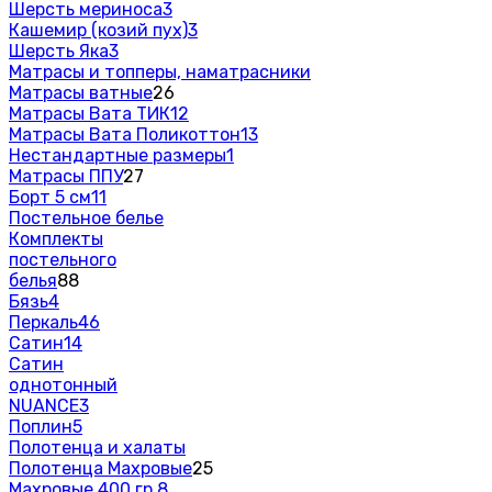
Шерсть мериноса
3
Кашемир (козий пух)
3
Шерсть Яка
3
Матрасы и топперы, наматрасники
Матрасы ватные
26
Матрасы Вата ТИК
12
Матрасы Вата Поликоттон
13
Нестандартные размеры
1
Матрасы ППУ
27
Борт 5 см
11
Постельное белье
Комплекты
постельного
белья
88
Бязь
4
Перкаль
46
Сатин
14
Сатин
однотонный
NUANCE
3
Поплин
5
Полотенца и халаты
Полотенца Махровые
25
Махровые 400 гр.
8