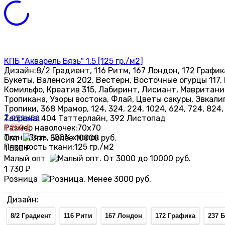
КПБ "Акварель Бязь" 1.5 [125 гр./м2]
Дизайн:
8/2 Градиент, 116 Ритм, 167 Лондон, 172 Графи
Букеты, Валенсия 202, Вестерн, Восточные огурцы 117, Г
Комильфо, Креатив 315, Лабиринт, Лисиант, Мавритания
Тропикана, Узоры востока, Флай, Цветы сакуры, Эвкалипт
Тропики, 368 Мрамор, 124, 324, 224, 1024, 624, 724, 824
2 отзыва
Теорема, 404 Таттерлайн, 392 Листопад
Размер наволочек:
1 250
70х70
₽
Ткань:
Бязь, 100% хлопок
Опт
Плотность ткани:
125 гр./м2
1 530
₽
Малый опт
1 730
₽
Розница
Дизайн:
8/2 Градиент
116 Ритм
167 Лондон
172 Графика
237 