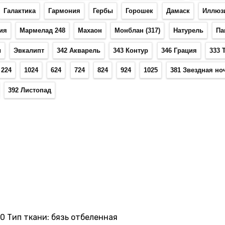
Галактика
Гармония
Гербы
Горошек
Дамаск
Иллюз
ия
Мармелад 248
Махаон
Монблан (317)
Натурель
Па
ы
Эвкалипт
342 Акварель
343 Контур
346 Грация
333 
224
1024
624
724
824
924
1025
381 Звездная но
392 Листопад
0 Тип ткани: бязь отбеленная