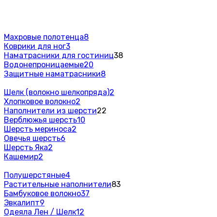
Махровые полотенца
8
Коврики для ног
3
Наматрасники для гостиниц
38
Водонепроницаемые
20
Защитные наматрасники
8
Шелк (волокно шелкопряда)
2
Хлопковое волокно
2
Наполнители из шерсти
22
Верблюжья шерсть
10
Шерсть мериноса
2
Овечья шерсть
6
Шерсть Яка
2
Кашемир
2
Полушерстяные
4
Растительные наполнители
83
Бамбуковое волокно
37
Эвкалипт
9
Одеяла Лен / Шелк
12