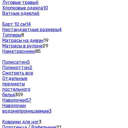
Луговые травы
6
Хлопковые одеяла
10
Ватные одеяла
6
Борт 10 см
14
Нестандартные размеры
4
Топперы
8
Матрасы на диван
19
Матрасы в рулоне
29
Наматрасники
85
Полисатин
5
Поликоттон
2
Смотреть все
Отдельные
предметы
постельного
белья
309
Наволочки
57
Наволочки
водонепроницаемые
3
Коврики для ног
3
Полотенца / Вафельные
21