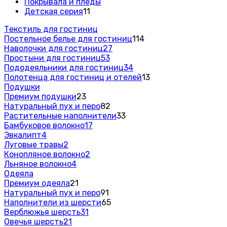
Покрывала и пледы
Детская серия
11
Текстиль для гостиниц
Постельное белье для гостиниц
114
Наволочки для гостиниц
27
Простыни для гостиниц
53
Пододеяльники для гостиниц
34
Полотенца для гостиниц и отелей
13
Подушки
Премиум подушки
23
Натуральный пух и перо
82
Растительные наполнители
33
Бамбуковое волокно
17
Эвкалипт
4
Луговые травы
2
Конопляное волокно
2
Льняное волокно
4
Одеяла
Премиум одеяла
21
Натуральный пух и перо
91
Наполнители из шерсти
65
Верблюжья шерсть
31
Овечья шерсть
21