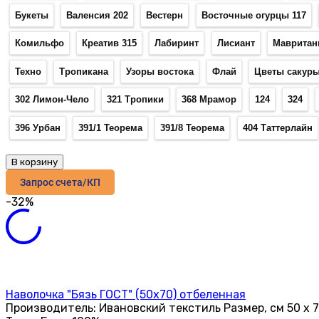
Букеты
Валенсия 202
Вестерн
Восточные огурцы 117
Комильфо
Креатив 315
Лабиринт
Лисиант
Мавритан
Техно
Тропикана
Узоры востока
Флай
Цветы сакур
302 Лимон-Чело
321 Тропики
368 Мрамор
124
324
396 Урбан
391/1 Теорема
391/8 Теорема
404 Таттерлайн
В корзину
Запрос счета/КП
-32%
Наволочка "Бязь ГОСТ" (50х70) отбеленная
Производитель: Ивановский текстиль Размер, см 50 х 7