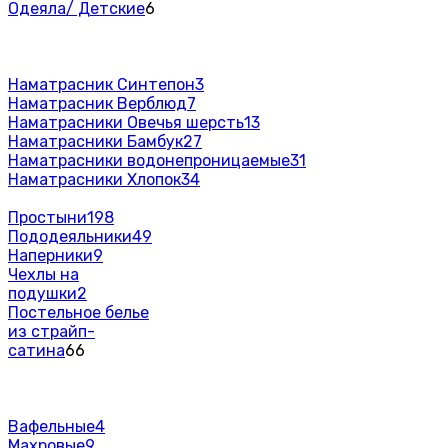
Одеяла/ Детские
6
Наматрасник Синтепон
3
Наматрасник Верблюд
7
Наматрасники Овечья шерсть
13
Наматрасники Бамбук
27
Наматрасники водонепроницаемые
31
Наматрасники Хлопок
34
Простыни
198
Пододеяльники
49
Наперники
9
Чехлы на
подушки
2
Постельное белье
из страйп-
сатина
66
Вафельные
4
Махровые
9