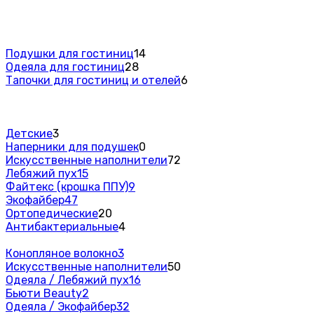
Подушки для гостиниц
14
Одеяла для гостиниц
28
Тапочки для гостиниц и отелей
6
Детские
3
Наперники для подушек
0
Искусственные наполнители
72
Лебяжий пух
15
Файтекс (крошка ППУ)
9
Экофайбер
47
Ортопедические
20
Антибактериальные
4
Конопляное волокно
3
Искусственные наполнители
50
Одеяла / Лебяжий пух
16
Бьюти Beauty
2
Одеяла / Экофайбер
32