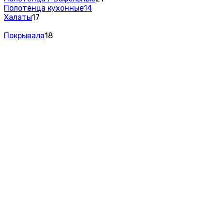
Полотенца кухонные
14
Халаты
17
Покрывала
18