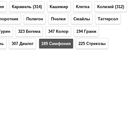
ия
Карамель (314)
Кашемир
Клетка
Колизей (312)
поротник
Полигон
Пчелки
Смайлы
Таттерсол
Турин
323 Богема
347 Колор
194 Гранж
чь
307 Диалог
189 Симфония
225 Стрекозы