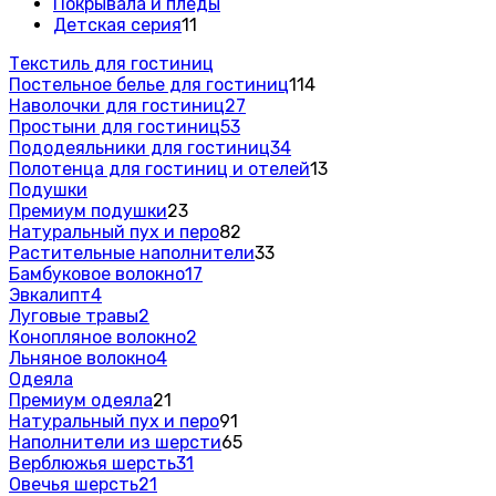
Покрывала и пледы
Детская серия
11
Текстиль для гостиниц
Постельное белье для гостиниц
114
Наволочки для гостиниц
27
Простыни для гостиниц
53
Пододеяльники для гостиниц
34
Полотенца для гостиниц и отелей
13
Подушки
Премиум подушки
23
Натуральный пух и перо
82
Растительные наполнители
33
Бамбуковое волокно
17
Эвкалипт
4
Луговые травы
2
Конопляное волокно
2
Льняное волокно
4
Одеяла
Премиум одеяла
21
Натуральный пух и перо
91
Наполнители из шерсти
65
Верблюжья шерсть
31
Овечья шерсть
21