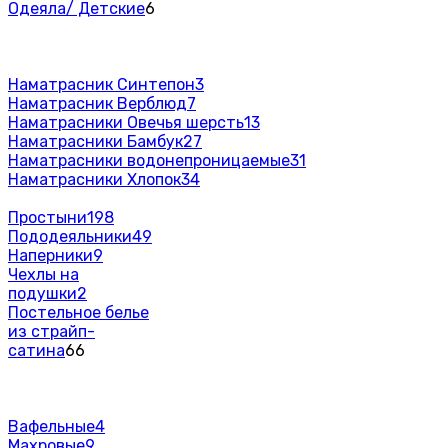
Одеяла/ Детские
6
Наматрасник Синтепон
3
Наматрасник Верблюд
7
Наматрасники Овечья шерсть
13
Наматрасники Бамбук
27
Наматрасники водонепроницаемые
31
Наматрасники Хлопок
34
Простыни
198
Пододеяльники
49
Наперники
9
Чехлы на
подушки
2
Постельное белье
из страйп-
сатина
66
Вафельные
4
Махровые
9