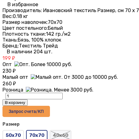
В избранное
Производитель: Ивановский текстиль Размер, см 70 х 7
Вес:
0.18 кг
Размер наволочек:
70х70
Цвет постельного:
Белый
Плотность ткани:
142 гр./м2
Ткань:
Бязь, 100% хлопок
Бренд:
Текстиль Трейд
В наличии 204 шт.
199
₽
Опт
230
₽
Малый опт
260
₽
Розница
В корзину
Запрос счета/КП
Размер
50х70
70х70
40x60