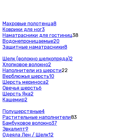
Махровые полотенца
8
Коврики для ног
3
Наматрасники для гостиниц
38
Водонепроницаемые
20
Защитные наматрасники
8
Шелк (волокно шелкопряда)
2
Хлопковое волокно
2
Наполнители из шерсти
22
Верблюжья шерсть
10
Шерсть мериноса
2
Овечья шерсть
6
Шерсть Яка
2
Кашемир
2
Полушерстяные
4
Растительные наполнители
83
Бамбуковое волокно
37
Эвкалипт
9
Одеяла Лен / Шелк
12