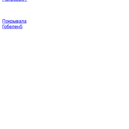
Покрывала
Гобелен
5