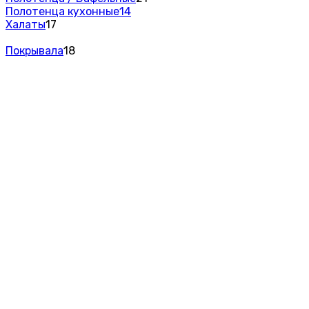
Полотенца кухонные
14
Халаты
17
Покрывала
18