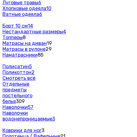
Луговые травы
6
Хлопковые одеяла
10
Ватные одеяла
6
Борт 10 см
14
Нестандартные размеры
4
Топперы
8
Матрасы на диван
19
Матрасы в рулоне
29
Наматрасники
85
Полисатин
5
Поликоттон
2
Смотреть все
Отдельные
предметы
постельного
белья
309
Наволочки
57
Наволочки
водонепроницаемые
3
Коврики для ног
3
Полотенца / Вафельные
21