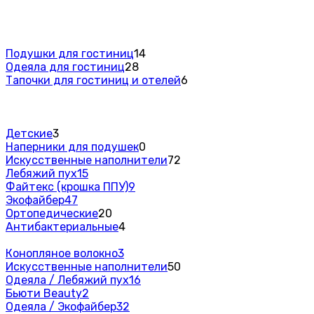
Подушки для гостиниц
14
Одеяла для гостиниц
28
Тапочки для гостиниц и отелей
6
Детские
3
Наперники для подушек
0
Искусственные наполнители
72
Лебяжий пух
15
Файтекс (крошка ППУ)
9
Экофайбер
47
Ортопедические
20
Антибактериальные
4
Конопляное волокно
3
Искусственные наполнители
50
Одеяла / Лебяжий пух
16
Бьюти Beauty
2
Одеяла / Экофайбер
32