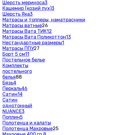
Шерсть мериноса
3
Кашемир (козий пух)
3
Шерсть Яка
3
Матрасы и топперы, наматрасники
Матрасы ватные
26
Матрасы Вата ТИК
12
Матрасы Вата Поликоттон
13
Нестандартные размеры
1
Матрасы ППУ
27
Борт 5 см
11
Постельное белье
Комплекты
постельного
белья
88
Бязь
4
Перкаль
46
Сатин
14
Сатин
однотонный
NUANCE
3
Поплин
5
Полотенца и халаты
Полотенца Махровые
25
Махровые 400 гр.
8