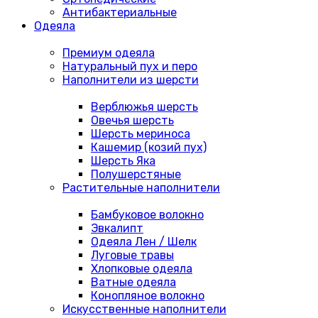
Антибактериальные
Одеяла
Премиум одеяла
Натуральный пух и перо
Наполнители из шерсти
Верблюжья шерсть
Овечья шерсть
Шерсть мериноса
Кашемир (козий пух)
Шерсть Яка
Полушерстяные
Растительные наполнители
Бамбуковое волокно
Эвкалипт
Одеяла Лен / Шелк
Луговые травы
Хлопковые одеяла
Ватные одеяла
Конопляное волокно
Искусственные наполнители