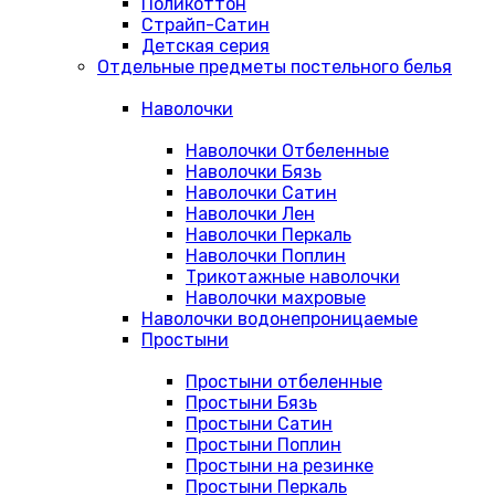
Поликоттон
Страйп-Сатин
Детская серия
Отдельные предметы постельного белья
Наволочки
Наволочки Отбеленные
Наволочки Бязь
Наволочки Сатин
Наволочки Лен
Наволочки Перкаль
Наволочки Поплин
Трикотажные наволочки
Наволочки махровые
Наволочки водонепроницаемые
Простыни
Простыни отбеленные
Простыни Бязь
Простыни Сатин
Простыни Поплин
Простыни на резинке
Простыни Перкаль