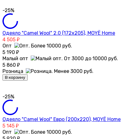
-25%
Одеяло "Camel Wool" 2.0 (172х205), MOYЁ Home
4 505
₽
Опт
5 190
₽
Малый опт
5 860
₽
Розница
В корзину
-25%
Одеяло "Camel Wool" Евро (200х220), MOYЁ Home
5 145
₽
Опт
5 920
₽