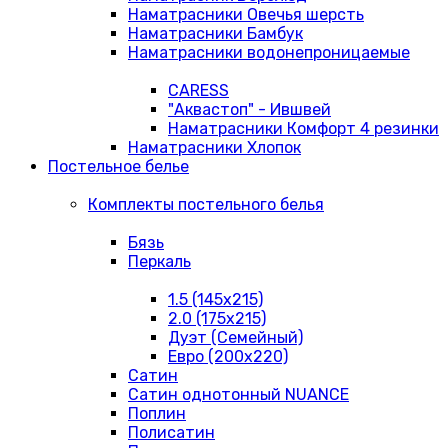
Наматрасники Овечья шерсть
Наматрасники Бамбук
Наматрасники водонепроницаемые
CARESS
"Аквастоп" - Ившвей
Наматрасники Комфорт 4 резинки
Наматрасники Хлопок
Постельное белье
Комплекты постельного белья
Бязь
Перкаль
1.5 (145х215)
2.0 (175х215)
Дуэт (Семейный)
Евро (200х220)
Сатин
Сатин однотонный NUANCE
Поплин
Полисатин