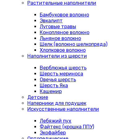
Растительные наполнители
Бамбуковое волокно
Эвкалипт
Луговые травы
Конопляное волокно
Льняное волокно
Шелк (волокно шелкопряда)
Хлопковое волокно
Наполнители из шерсти
Верблюжья шерсть
Шерсть мериноса
Овечья шерсть
Шерсть Яка
Кашемир
Детские
Наперники для подушек
Искусственные наполнители
Лебяжий пух
Файтекс (крошка ППУ)
Экофайбер
Ортопедические