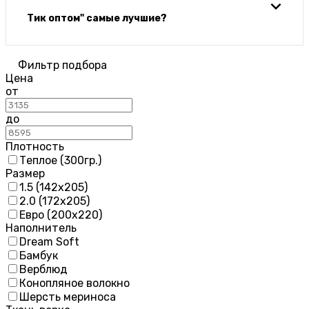
Тик оптом" самые лучшие?
Фильтр подбора
Цена
от
до
Плотность
Теплое (300гр.)
Размер
1.5 (142х205)
2.0 (172х205)
Евро (200х220)
Наполнитель
Dream Soft
Бамбук
Верблюд
Конопляное волокно
Шерсть мериноса