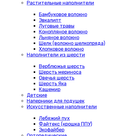
Растительные наполнители
Бамбуковое волокно
Эвкалипт
Луговые травы
Конопляное волокно
Льняное волокно
Шелк (волокно шелкопряда)
Хлопковое волокно
Наполнители из шерсти
Верблюжья шерсть
Шерсть мериноса
Овечья шерсть
Шерсть Яка
Кашемир
Детские
Наперники для подушек
Искусственные наполнители
Лебяжий пух
Файтекс (крошка ППУ)
Экофайбер
Ортопедические