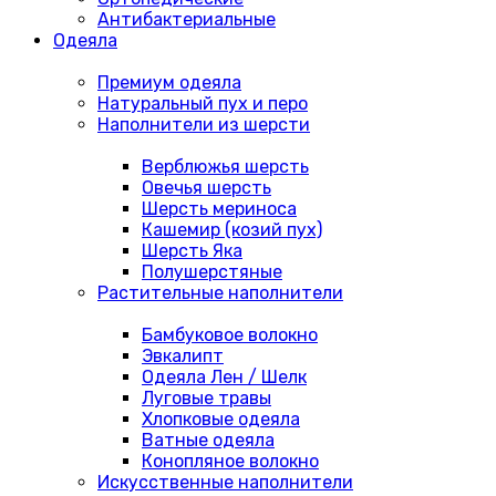
Антибактериальные
Одеяла
Премиум одеяла
Натуральный пух и перо
Наполнители из шерсти
Верблюжья шерсть
Овечья шерсть
Шерсть мериноса
Кашемир (козий пух)
Шерсть Яка
Полушерстяные
Растительные наполнители
Бамбуковое волокно
Эвкалипт
Одеяла Лен / Шелк
Луговые травы
Хлопковые одеяла
Ватные одеяла
Конопляное волокно
Искусственные наполнители