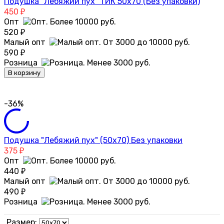
Подушка "Лебяжий пух" ТИК 50х70 (Без упаковки)
450
₽
Опт
520
₽
Малый опт
590
₽
Розница
В корзину
-36%
Подушка "Лебяжий пух" (50х70) Без упаковки
375
₽
Опт
440
₽
Малый опт
490
₽
Розница
Размер: