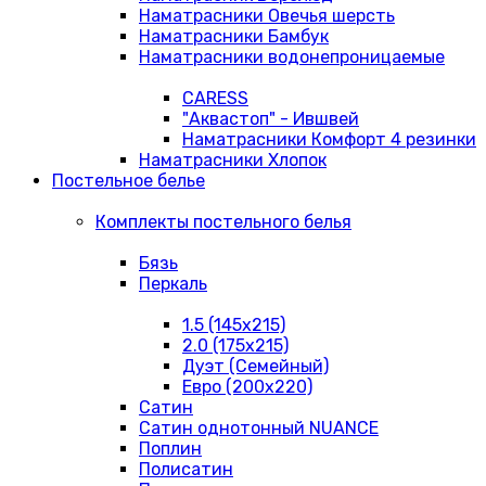
Наматрасники Овечья шерсть
Наматрасники Бамбук
Наматрасники водонепроницаемые
CARESS
"Аквастоп" - Ившвей
Наматрасники Комфорт 4 резинки
Наматрасники Хлопок
Постельное белье
Комплекты постельного белья
Бязь
Перкаль
1.5 (145х215)
2.0 (175х215)
Дуэт (Семейный)
Евро (200х220)
Сатин
Сатин однотонный NUANCE
Поплин
Полисатин