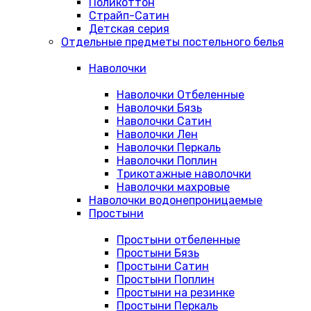
Поликоттон
Страйп-Сатин
Детская серия
Отдельные предметы постельного белья
Наволочки
Наволочки Отбеленные
Наволочки Бязь
Наволочки Сатин
Наволочки Лен
Наволочки Перкаль
Наволочки Поплин
Трикотажные наволочки
Наволочки махровые
Наволочки водонепроницаемые
Простыни
Простыни отбеленные
Простыни Бязь
Простыни Сатин
Простыни Поплин
Простыни на резинке
Простыни Перкаль