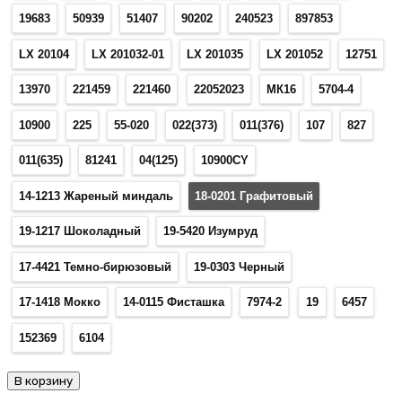
19683
50939
51407
90202
240523
897853
LX 20104
LX 201032-01
LX 201035
LX 201052
12751
13970
221459
221460
22052023
МК16
5704-4
10900
225
55-020
022(373)
011(376)
107
827
011(635)
81241
04(125)
10900CY
14-1213 Жареный миндаль
18-0201 Графитовый
19-1217 Шоколадный
19-5420 Изумруд
17-4421 Темно-бирюзовый
19-0303 Черный
17-1418 Мокко
14-0115 Фисташка
7974-2
19
6457
152369
6104
В корзину