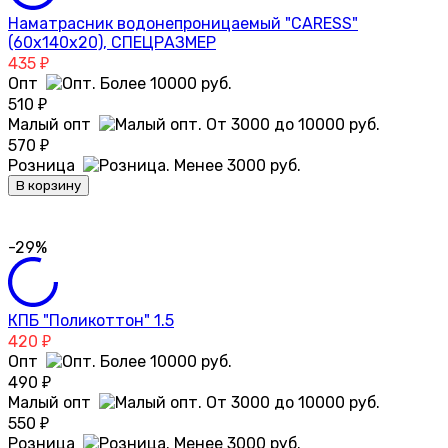
Наматрасник водонепроницаемый "CARESS"
(60х140х20), СПЕЦРАЗМЕР
435
₽
Опт
510
₽
Малый опт
570
₽
Розница
В корзину
-29%
КПБ "Поликоттон" 1.5
420
₽
Опт
490
₽
Малый опт
550
₽
Розница