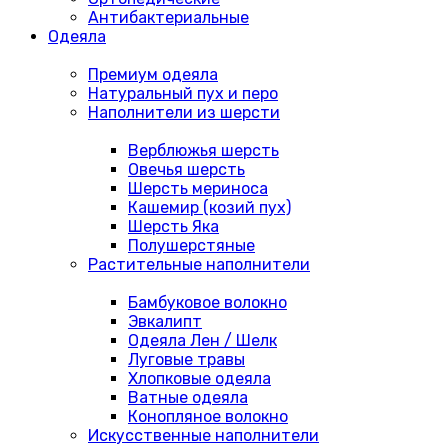
Антибактериальные
Одеяла
Премиум одеяла
Натуральный пух и перо
Наполнители из шерсти
Верблюжья шерсть
Овечья шерсть
Шерсть мериноса
Кашемир (козий пух)
Шерсть Яка
Полушерстяные
Растительные наполнители
Бамбуковое волокно
Эвкалипт
Одеяла Лен / Шелк
Луговые травы
Хлопковые одеяла
Ватные одеяла
Конопляное волокно
Искусственные наполнители