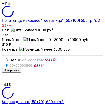
-41%
Полотенце махровое "Гостиница" (50х100) 500 гр./м2
237
₽
Опт
275
₽
Малый опт
310
₽
Розница
Серый
237
00-00002346
₽
237
00-00000868
₽
В корзину
-44%
Коврик для ног (50х70), 600 гр.м2