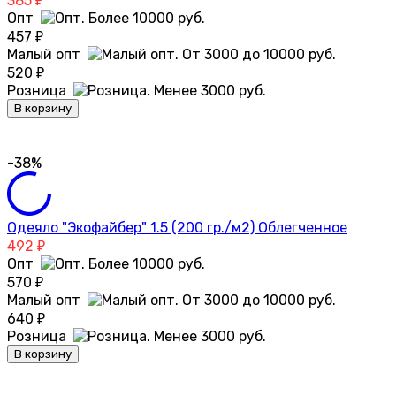
385
₽
Опт
457
₽
Малый опт
520
₽
Розница
В корзину
-38%
Одеяло "Экофайбер" 1.5 (200 гр./м2) Облегченное
492
₽
Опт
570
₽
Малый опт
640
₽
Розница
В корзину