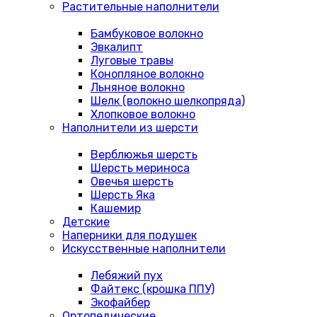
Растительные наполнители
Бамбуковое волокно
Эвкалипт
Луговые травы
Конопляное волокно
Льняное волокно
Шелк (волокно шелкопряда)
Хлопковое волокно
Наполнители из шерсти
Верблюжья шерсть
Шерсть мериноса
Овечья шерсть
Шерсть Яка
Кашемир
Детские
Наперники для подушек
Искусственные наполнители
Лебяжий пух
Файтекс (крошка ППУ)
Экофайбер
Ортопедические