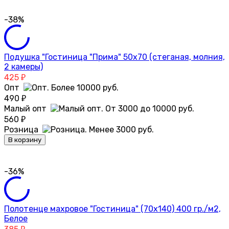
-38%
Подушка "Гостиница "Прима" 50х70 (стеганая, молния,
2 камеры)
425
₽
Опт
490
₽
Малый опт
560
₽
Розница
В корзину
-36%
Полотенце махровое "Гостиница" (70х140) 400 гр./м2,
Белое