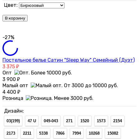
Цвет:
В корзину
-27%
Постельное белье Сатин "Sleep Way" Семейный (Дуэт)
3 375
₽
Опт
3 900
₽
Малый опт
4 400
₽
Розница
Дизайн:
03(199)
47 U
049-043
271
1520
1573
2154
2173
2211
5338
7866
7994
10268
15082