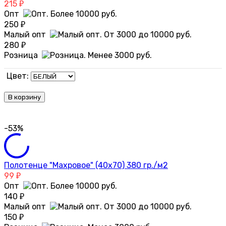
215
₽
Опт
250
₽
Малый опт
280
₽
Розница
Цвет:
В корзину
-53%
Полотенце "Махровое" (40х70) 380 гр./м2
99
₽
Опт
140
₽
Малый опт
150
₽