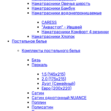
Наматрасники Овечья шерсть
Наматрасники Бамбук
Наматрасники водонепроницаемые
CARESS
"Аквастоп" - Ившвей
Наматрасники Комфорт 4 резинки
Наматрасники Хлопок
Постельное белье
Комплекты постельного белья
Бязь
Перкаль
1.5 (145х215)
2.0 (175х215)
Дуэт (Семейный)
Евро (200х220)
Сатин
Сатин однотонный NUANCE
Поплин
Полисатин