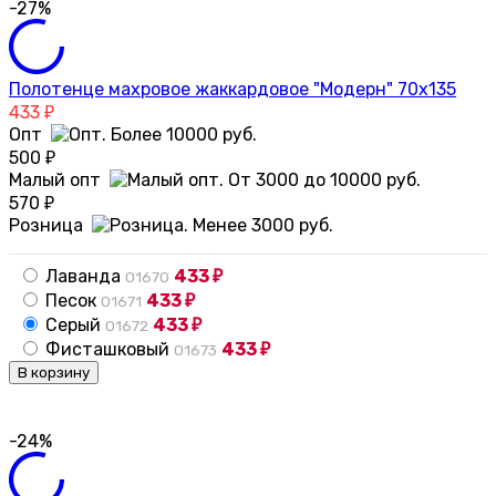
-27%
Полотенце махровое жаккардовое "Модерн" 70х135
433
₽
Опт
500
₽
Малый опт
570
₽
Розница
Лаванда
433
01670
₽
Песок
433
01671
₽
Серый
433
01672
₽
Фисташковый
433
01673
₽
В корзину
-24%