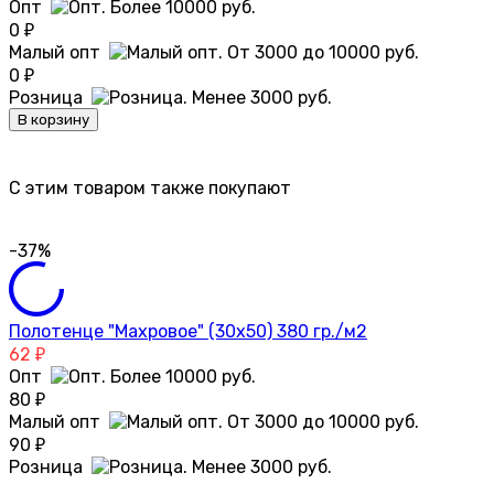
Опт
0
₽
Малый опт
0
₽
Розница
В корзину
C этим товаром также покупают
-37%
Полотенце "Махровое" (30х50) 380 гр./м2
62
₽
Опт
80
₽
Малый опт
90
₽
Розница