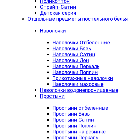
Поликоттон
Страйп-Сатин
Детская серия
Отдельные предметы постельного белья
Наволочки
Наволочки Отбеленные
Наволочки Бязь
Наволочки Сатин
Наволочки Лен
Наволочки Перкаль
Наволочки Поплин
Трикотажные наволочки
Наволочки махровые
Наволочки водонепроницаемые
Простыни
Простыни отбеленные
Простыни Бязь
Простыни Сатин
Простыни Поплин
Простыни на резинке
Простыни Перкаль