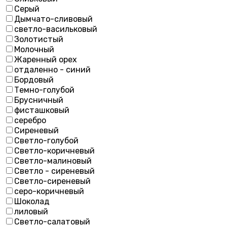
Серый
Дымчато-сливовый
светло-васильковый
Золотистый
Молочный
Жаренный орех
отдаленно - синий
Бордовый
Темно-голубой
Брусничный
фисташковый
серебро
Сиреневый
Светло-голубой
Светло-коричневый
Светло-малиновый
Светло - сиреневый
Светло-сиреневый
серо-коричневый
Шоколад
лиловый
Светло-салатовый