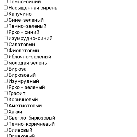
Темно-синий
Насыщенная сирень
Капучино
Сине-зеленый
Темно-зеленый
Ярко - синий
изумрудно-синий
Салатовый
Фиолетовый
Яблочно-зеленый
молодая зелень
Бирюза
Бирюзовый
Изумрудный
Ярко - зеленый
Графит
Коричневый
Аметистовый
Хакки
Светло-бирюзовый
Темно-коричневый
Сливовый
Оливковый