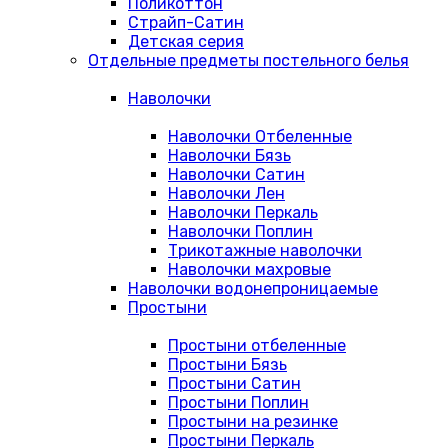
Поликоттон
Страйп-Сатин
Детская серия
Отдельные предметы постельного белья
Наволочки
Наволочки Отбеленные
Наволочки Бязь
Наволочки Сатин
Наволочки Лен
Наволочки Перкаль
Наволочки Поплин
Трикотажные наволочки
Наволочки махровые
Наволочки водонепроницаемые
Простыни
Простыни отбеленные
Простыни Бязь
Простыни Сатин
Простыни Поплин
Простыни на резинке
Простыни Перкаль