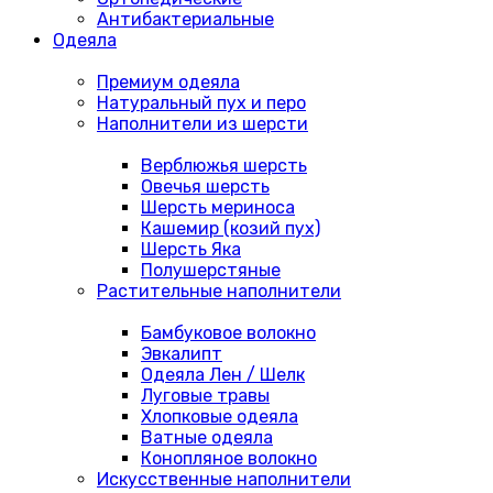
Антибактериальные
Одеяла
Премиум одеяла
Натуральный пух и перо
Наполнители из шерсти
Верблюжья шерсть
Овечья шерсть
Шерсть мериноса
Кашемир (козий пух)
Шерсть Яка
Полушерстяные
Растительные наполнители
Бамбуковое волокно
Эвкалипт
Одеяла Лен / Шелк
Луговые травы
Хлопковые одеяла
Ватные одеяла
Конопляное волокно
Искусственные наполнители