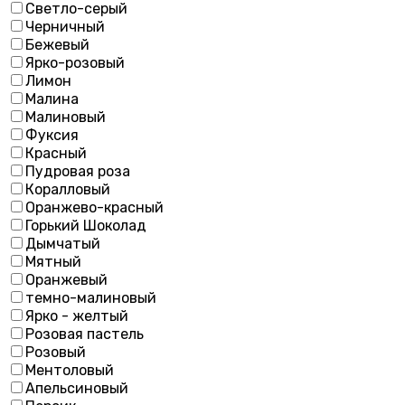
Светло-серый
Черничный
Бежевый
Ярко-розовый
Лимон
Малина
Малиновый
Фуксия
Красный
Пудровая роза
Коралловый
Оранжево-красный
Горький Шоколад
Дымчатый
Мятный
Оранжевый
темно-малиновый
Ярко - желтый
Розовая пастель
Розовый
Ментоловый
Апельсиновый