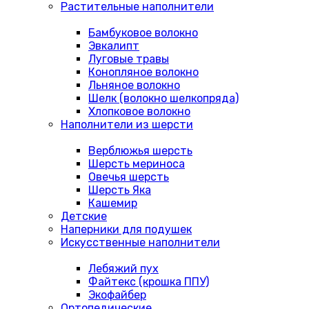
Растительные наполнители
Бамбуковое волокно
Эвкалипт
Луговые травы
Конопляное волокно
Льняное волокно
Шелк (волокно шелкопряда)
Хлопковое волокно
Наполнители из шерсти
Верблюжья шерсть
Шерсть мериноса
Овечья шерсть
Шерсть Яка
Кашемир
Детские
Наперники для подушек
Искусственные наполнители
Лебяжий пух
Файтекс (крошка ППУ)
Экофайбер
Ортопедические