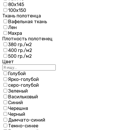
80х145
100х150
Ткань полотенца
Вафельная ткань
Лен
Махра
Плотность полотенец
380 гр./м2
400 гр./м2
500 гр./м2
Цвет
Голубой
Ярко-голубой
серо-голубой
Зеленый
Васильковый
Синий
Черешня
Черный
Дымчато-синий
Темно-синее