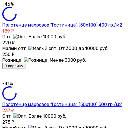
-46%
Полотенце махровое "Гостиница" (50х100) 400 гр./м2
189
₽
Опт
220
₽
Малый опт
250
₽
Розница
В корзину
-41%
Полотенце махровое "Гостиница" (50х100) 500 гр./м2
237
₽
Опт
275
₽
Малый опт