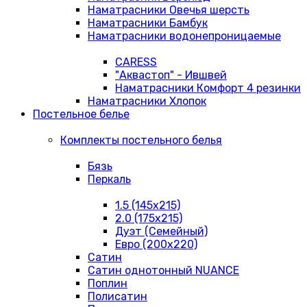
Наматрасники Овечья шерсть
Наматрасники Бамбук
Наматрасники водонепроницаемые
CARESS
"Аквастоп" - Ившвей
Наматрасники Комфорт 4 резинки
Наматрасники Хлопок
Постельное белье
Комплекты постельного белья
Бязь
Перкаль
1.5 (145х215)
2.0 (175х215)
Дуэт (Семейный)
Евро (200х220)
Сатин
Сатин однотонный NUANCE
Поплин
Полисатин