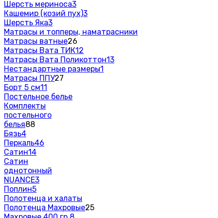
Шерсть мериноса
3
Кашемир (козий пух)
3
Шерсть Яка
3
Матрасы и топперы, наматрасники
Матрасы ватные
26
Матрасы Вата ТИК
12
Матрасы Вата Поликоттон
13
Нестандартные размеры
1
Матрасы ППУ
27
Борт 5 см
11
Постельное белье
Комплекты
постельного
белья
88
Бязь
4
Перкаль
46
Сатин
14
Сатин
однотонный
NUANCE
3
Поплин
5
Полотенца и халаты
Полотенца Махровые
25
Махровые 400 гр.
8