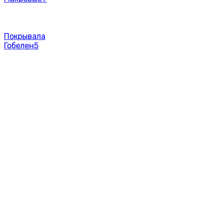
Покрывала
Гобелен
5