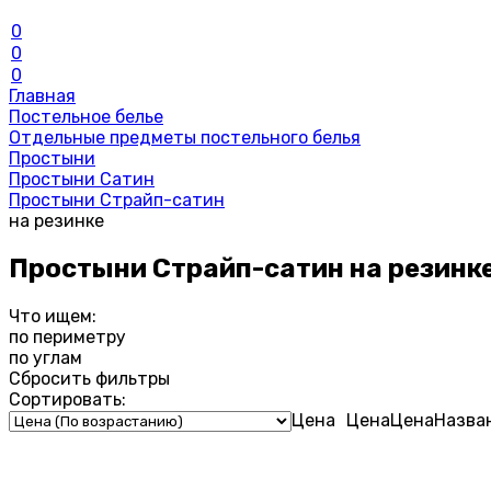
0
0
0
Главная
Постельное белье
Отдельные предметы постельного белья
Простыни
Простыни Сатин
Простыни Страйп-сатин
на резинке
Простыни Страйп-сатин на резинк
Что ищем:
по периметру
по углам
Сбросить фильтры
Сортировать:
Цена
Цена
Цена
Назва