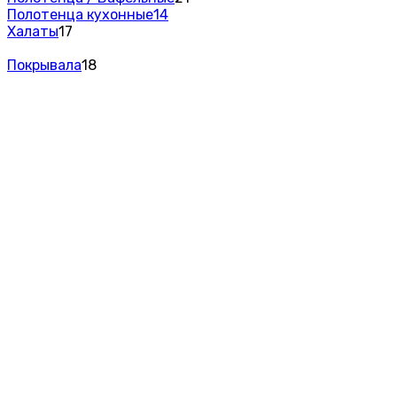
Полотенца кухонные
14
Халаты
17
Покрывала
18