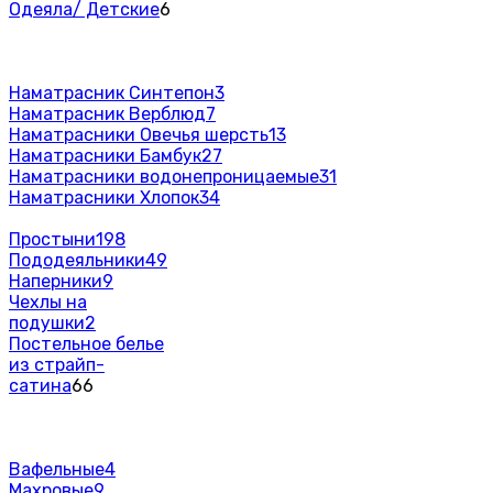
Одеяла/ Детские
6
Наматрасник Синтепон
3
Наматрасник Верблюд
7
Наматрасники Овечья шерсть
13
Наматрасники Бамбук
27
Наматрасники водонепроницаемые
31
Наматрасники Хлопок
34
Простыни
198
Пододеяльники
49
Наперники
9
Чехлы на
подушки
2
Постельное белье
из страйп-
сатина
66
Вафельные
4
Махровые
9