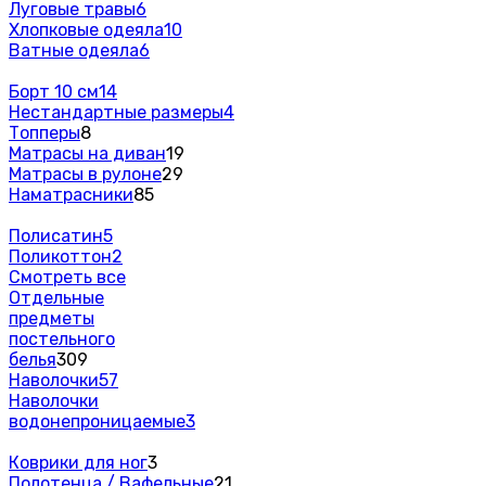
Луговые травы
6
Хлопковые одеяла
10
Ватные одеяла
6
Борт 10 см
14
Нестандартные размеры
4
Топперы
8
Матрасы на диван
19
Матрасы в рулоне
29
Наматрасники
85
Полисатин
5
Поликоттон
2
Смотреть все
Отдельные
предметы
постельного
белья
309
Наволочки
57
Наволочки
водонепроницаемые
3
Коврики для ног
3
Полотенца / Вафельные
21