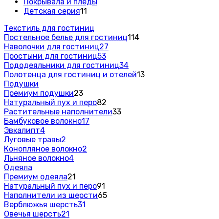
Покрывала и пледы
Детская серия
11
Текстиль для гостиниц
Постельное белье для гостиниц
114
Наволочки для гостиниц
27
Простыни для гостиниц
53
Пододеяльники для гостиниц
34
Полотенца для гостиниц и отелей
13
Подушки
Премиум подушки
23
Натуральный пух и перо
82
Растительные наполнители
33
Бамбуковое волокно
17
Эвкалипт
4
Луговые травы
2
Конопляное волокно
2
Льняное волокно
4
Одеяла
Премиум одеяла
21
Натуральный пух и перо
91
Наполнители из шерсти
65
Верблюжья шерсть
31
Овечья шерсть
21