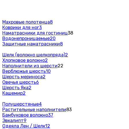
Махровые полотенца
8
Коврики для ног
3
Наматрасники для гостиниц
38
Водонепроницаемые
20
Защитные наматрасники
8
Шелк (волокно шелкопряда)
2
Хлопковое волокно
2
Наполнители из шерсти
22
Верблюжья шерсть
10
Шерсть мериноса
2
Овечья шерсть
6
Шерсть Яка
2
Кашемир
2
Полушерстяные
4
Растительные наполнители
83
Бамбуковое волокно
37
Эвкалипт
9
Одеяла Лен / Шелк
12