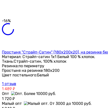
-16%
Простыня "Страйп-Сатин" (180х200х20), на резинке б
Материал: Страйп-сатин 1х1 Белый 100 % хлопок.
Ткань:
Страйп-сатин, 100% хлопок
Резинка:
по периметру
Простыня на резинке:
180х200
Цвет постельного:
Белый
1 отзыв
1 489
₽
Опт
1 720
₽
Малый опт