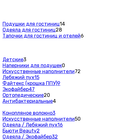
Подушки для гостиниц
14
Одеяла для гостиниц
28
Тапочки для гостиниц и отелей
6
Детские
3
Наперники для подушек
0
Искусственные наполнители
72
Лебяжий пух
15
Файтекс (крошка ППУ)
9
Экофайбер
47
Ортопедические
20
Антибактериальные
4
Конопляное волокно
3
Искусственные наполнители
50
Одеяла / Лебяжий пух
16
Бьюти Beauty
2
Одеяла / Экофайбер
32