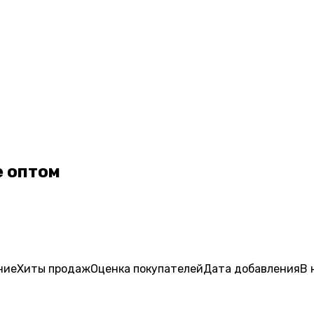
е оптом
ние
Хиты продаж
Оценка
покупателей
Дата добавления
В 