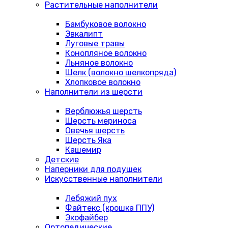
Растительные наполнители
Бамбуковое волокно
Эвкалипт
Луговые травы
Конопляное волокно
Льняное волокно
Шелк (волокно шелкопряда)
Хлопковое волокно
Наполнители из шерсти
Верблюжья шерсть
Шерсть мериноса
Овечья шерсть
Шерсть Яка
Кашемир
Детские
Наперники для подушек
Искусственные наполнители
Лебяжий пух
Файтекс (крошка ППУ)
Экофайбер
Ортопедические