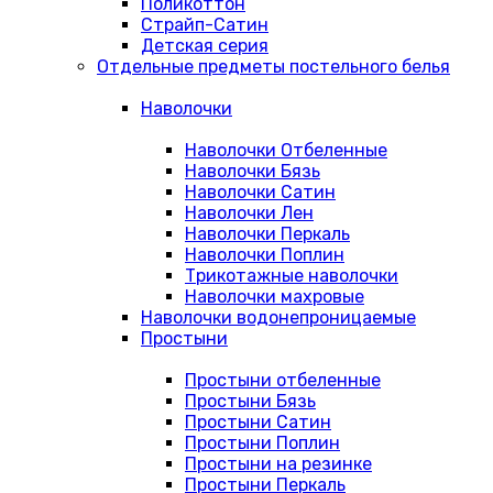
Поликоттон
Страйп-Сатин
Детская серия
Отдельные предметы постельного белья
Наволочки
Наволочки Отбеленные
Наволочки Бязь
Наволочки Сатин
Наволочки Лен
Наволочки Перкаль
Наволочки Поплин
Трикотажные наволочки
Наволочки махровые
Наволочки водонепроницаемые
Простыни
Простыни отбеленные
Простыни Бязь
Простыни Сатин
Простыни Поплин
Простыни на резинке
Простыни Перкаль