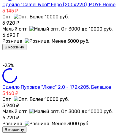
Одеяло "Camel Wool" Евро (200х220), MOYЁ Home
5 145
₽
Опт
5 920
₽
Малый опт
6 690
₽
Розница
В корзину
-25%
Одеяло Пуховое "Люкс" 2.0 - 172х205, Белашов
5 160
₽
Опт
5 940
₽
Малый опт
6 720
₽
Розница
В корзину