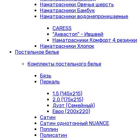
Наматрасники Овечья шерсть
Наматрасники Бамбук
Наматрасники водонепроницаемые
CARESS
"Аквастоп" - Ившвей
Наматрасники Комфорт 4 резинки
Наматрасники Хлопок
Постельное белье
Комплекты постельного белья
Бязь
Перкаль
1.5 (145х215)
2.0 (175х215)
Дуэт (Семейный)
Евро (200х220)
Сатин
Сатин однотонный NUANCE
Поплин
Полисатин