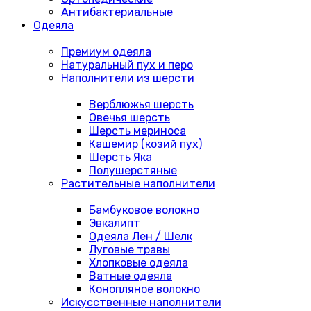
Антибактериальные
Одеяла
Премиум одеяла
Натуральный пух и перо
Наполнители из шерсти
Верблюжья шерсть
Овечья шерсть
Шерсть мериноса
Кашемир (козий пух)
Шерсть Яка
Полушерстяные
Растительные наполнители
Бамбуковое волокно
Эвкалипт
Одеяла Лен / Шелк
Луговые травы
Хлопковые одеяла
Ватные одеяла
Конопляное волокно
Искусственные наполнители