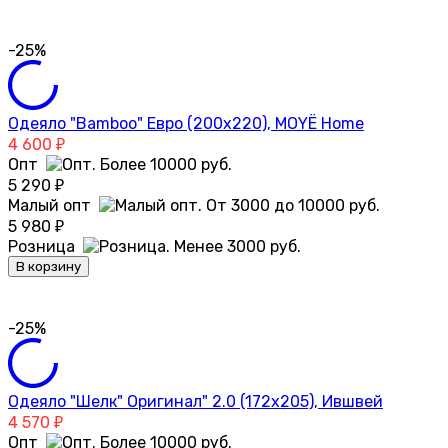
-25%
Одеяло "Bamboo" Евро (200х220), MOYЁ Home
4 600
₽
Опт
5 290
₽
Малый опт
5 980
₽
Розница
В корзину
-25%
Одеяло "Шелк" Оригинал" 2.0 (172х205), Ившвей
4 570
₽
Опт