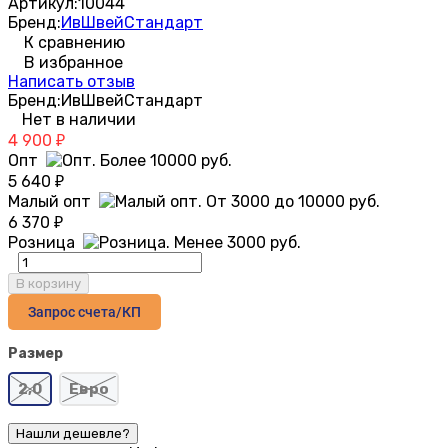
Артикул:
10044
Бренд:
ИвШвейСтандарт
К сравнению
В избранное
Написать отзыв
Бренд:
ИвШвейСтандарт
Нет в наличии
4 900
₽
Опт
5 640
₽
Малый опт
6 370
₽
Розница
В корзину
Запрос счета/КП
Размер
2,0
Евро