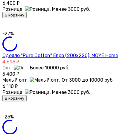
6 400
₽
Розница
В корзину
-27%
Одеяло "Pure Cotton" Евро (200х220), MOYЁ Home
4 695
₽
Опт
5 400
₽
Малый опт
6 110
₽
Розница
В корзину
-25%