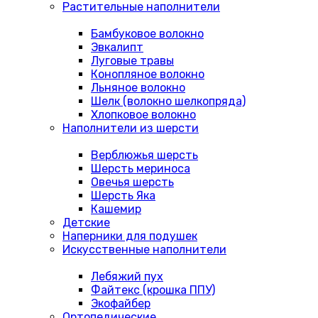
Растительные наполнители
Бамбуковое волокно
Эвкалипт
Луговые травы
Конопляное волокно
Льняное волокно
Шелк (волокно шелкопряда)
Хлопковое волокно
Наполнители из шерсти
Верблюжья шерсть
Шерсть мериноса
Овечья шерсть
Шерсть Яка
Кашемир
Детские
Наперники для подушек
Искусственные наполнители
Лебяжий пух
Файтекс (крошка ППУ)
Экофайбер
Ортопедические