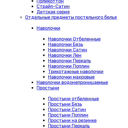
Поликоттон
Страйп-Сатин
Детская серия
Отдельные предметы постельного белья
Наволочки
Наволочки Отбеленные
Наволочки Бязь
Наволочки Сатин
Наволочки Лен
Наволочки Перкаль
Наволочки Поплин
Трикотажные наволочки
Наволочки махровые
Наволочки водонепроницаемые
Простыни
Простыни отбеленные
Простыни Бязь
Простыни Сатин
Простыни Поплин
Простыни на резинке
Простыни Перкаль