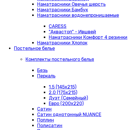
Наматрасники Овечья шерсть
Наматрасники Бамбук
Наматрасники водонепроницаемые
CARESS
"Аквастоп" - Ившвей
Наматрасники Комфорт 4 резинки
Наматрасники Хлопок
Постельное белье
Комплекты постельного белья
Бязь
Перкаль
1.5 (145х215)
2.0 (175х215)
Дуэт (Семейный)
Евро (200х220)
Сатин
Сатин однотонный NUANCE
Поплин
Полисатин