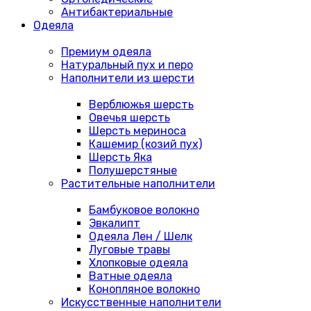
Антибактериальные
Одеяла
Премиум одеяла
Натуральный пух и перо
Наполнители из шерсти
Верблюжья шерсть
Овечья шерсть
Шерсть мериноса
Кашемир (козий пух)
Шерсть Яка
Полушерстяные
Растительные наполнители
Бамбуковое волокно
Эвкалипт
Одеяла Лен / Шелк
Луговые травы
Хлопковые одеяла
Ватные одеяла
Конопляное волокно
Искусственные наполнители