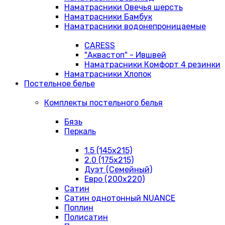
Наматрасники Овечья шерсть
Наматрасники Бамбук
Наматрасники водонепроницаемые
CARESS
"Аквастоп" - Ившвей
Наматрасники Комфорт 4 резинки
Наматрасники Хлопок
Постельное белье
Комплекты постельного белья
Бязь
Перкаль
1.5 (145х215)
2.0 (175х215)
Дуэт (Семейный)
Евро (200х220)
Сатин
Сатин однотонный NUANCE
Поплин
Полисатин