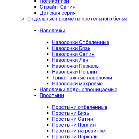
Поликоттон
Страйп-Сатин
Детская серия
Отдельные предметы постельного белья
Наволочки
Наволочки Отбеленные
Наволочки Бязь
Наволочки Сатин
Наволочки Лен
Наволочки Перкаль
Наволочки Поплин
Трикотажные наволочки
Наволочки махровые
Наволочки водонепроницаемые
Простыни
Простыни отбеленные
Простыни Бязь
Простыни Сатин
Простыни Поплин
Простыни на резинке
Простыни Перкаль