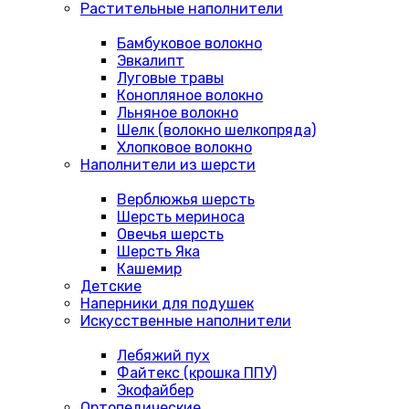
Растительные наполнители
Бамбуковое волокно
Эвкалипт
Луговые травы
Конопляное волокно
Льняное волокно
Шелк (волокно шелкопряда)
Хлопковое волокно
Наполнители из шерсти
Верблюжья шерсть
Шерсть мериноса
Овечья шерсть
Шерсть Яка
Кашемир
Детские
Наперники для подушек
Искусственные наполнители
Лебяжий пух
Файтекс (крошка ППУ)
Экофайбер
Ортопедические