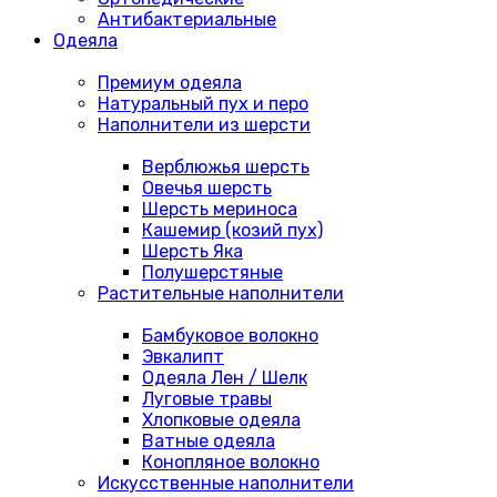
Антибактериальные
Одеяла
Премиум одеяла
Натуральный пух и перо
Наполнители из шерсти
Верблюжья шерсть
Овечья шерсть
Шерсть мериноса
Кашемир (козий пух)
Шерсть Яка
Полушерстяные
Растительные наполнители
Бамбуковое волокно
Эвкалипт
Одеяла Лен / Шелк
Луговые травы
Хлопковые одеяла
Ватные одеяла
Конопляное волокно
Искусственные наполнители