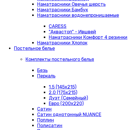
Наматрасники Овечья шерсть
Наматрасники Бамбук
Наматрасники водонепроницаемые
CARESS
"Аквастоп" - Ившвей
Наматрасники Комфорт 4 резинки
Наматрасники Хлопок
Постельное белье
Комплекты постельного белья
Бязь
Перкаль
1.5 (145х215)
2.0 (175х215)
Дуэт (Семейный)
Евро (200х220)
Сатин
Сатин однотонный NUANCE
Поплин
Полисатин