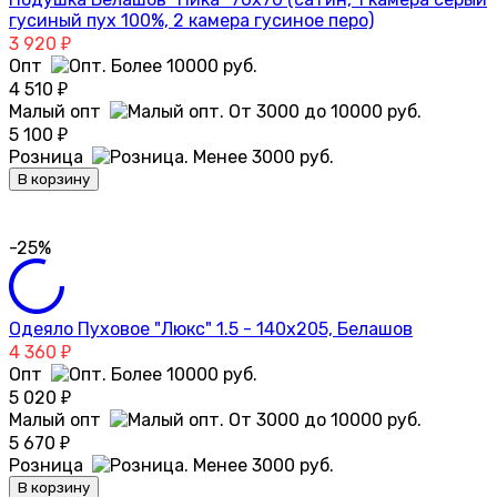
гусиный пух 100%, 2 камера гусиное перо)
3 920
₽
Опт
4 510
₽
Малый опт
5 100
₽
Розница
В корзину
-25%
Одеяло Пуховое "Люкс" 1.5 - 140х205, Белашов
4 360
₽
Опт
5 020
₽
Малый опт
5 670
₽
Розница
В корзину