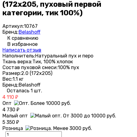
(172х205, пуховый первой
категории, тик 100%)
Артикул:
10767
Бренд:
Belashoff
К сравнению
В избранное
Написать отзыв
Наполнитель:
Натуральный пух и перо
Ткань верха:
Тик, 100% хлопок
Состав пуховой смеси:
100% пух
Размер:
2.0 (172х205)
Вес:
1.1 кг
Бренд:
Belashoff
Осталась 1 шт.
4 110
₽
Опт
4 730
₽
Малый опт
5 350
₽
Розница