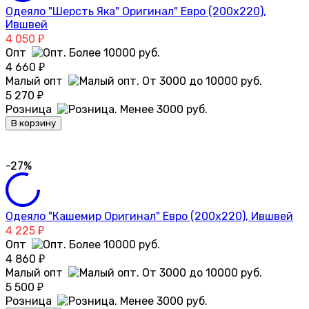
Одеяло "Шерсть Яка" Оригинал" Евро (200х220),
Ившвей
4 050
₽
Опт
4 660
₽
Малый опт
5 270
₽
Розница
В корзину
-27%
Одеяло "Кашемир Оригинал" Евро (200х220), Ившвей
4 225
₽
Опт
4 860
₽
Малый опт
5 500
₽
Розница