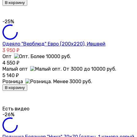
В корзину
-25%
Одеяло "Верблюд" Евро (200х220), Ившвей
3 950
₽
Опт
4 550
₽
Малый опт
5 140
₽
Розница
В корзину
Есть видео
-26%
Подушка Белашов "Ника" 70х70 (сатин, 1 камера серый