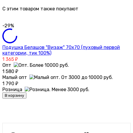
C этим товаром также покупают
-29%
Подушка Белашов "Визаж" 70х70 (пуховый первой
категории, тик 100%)
1 365
₽
Опт
1 580
₽
Малый опт
1 790
₽
Розница
В корзину