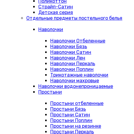
Поликоттон
Страйп-Сатин
Детская серия
Отдельные предметы постельного белья
Наволочки
Наволочки Отбеленные
Наволочки Бязь
Наволочки Сатин
Наволочки Лен
Наволочки Перкаль
Наволочки Поплин
Трикотажные наволочки
Наволочки махровые
Наволочки водонепроницаемые
Простыни
Простыни отбеленные
Простыни Бязь
Простыни Сатин
Простыни Поплин
Простыни на резинке
Простыни Перкаль