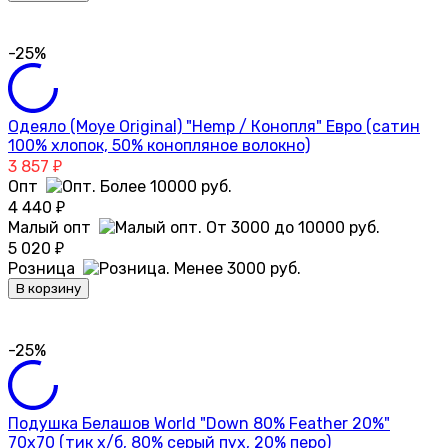
-25%
Одеяло (Moye Original) "Hemp / Конопля" Евро (сатин
100% хлопок, 50% конопляное волокно)
3 857
₽
Опт
4 440
₽
Малый опт
5 020
₽
Розница
В корзину
-25%
Подушка Белашов World "Down 80% Feather 20%"
70х70 (тик х/б, 80% серый пух, 20% перо)