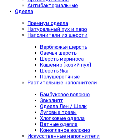
Антибактериальные
Одеяла
Премиум одеяла
Натуральный пух и перо
Наполнители из шерсти
Верблюжья шерсть
Овечья шерсть
Шерсть мериноса
Кашемир (козий пух)
Шерсть Яка
Полушерстяные
Растительные наполнители
Бамбуковое волокно
Эвкалипт
Одеяла Лен / Шелк
Луговые травы
Хлопковые одеяла
Ватные одеяла
Конопляное волокно
Искусственные наполнители