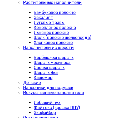
Растительные наполнители
Бамбуковое волокно
Эвкалипт
Луговые травы
Конопляное волокно
Льняное волокно
Шелк (волокно шелкопряда)
Хлопковое волокно
Наполнители из шерсти
Верблюжья шерсть
Шерсть мериноса
Овечья шерсть
Шерсть Яка
Кашемир
Детские
Наперники для подушек
Искусственные наполнители
Лебяжий пух
Файтекс (крошка ППУ)
Экофайбер
Ортопедические