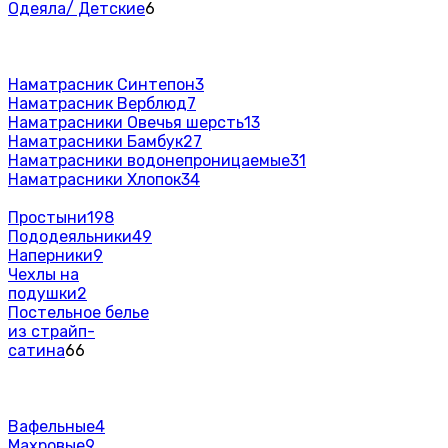
Одеяла/ Детские
6
Наматрасник Синтепон
3
Наматрасник Верблюд
7
Наматрасники Овечья шерсть
13
Наматрасники Бамбук
27
Наматрасники водонепроницаемые
31
Наматрасники Хлопок
34
Простыни
198
Пододеяльники
49
Наперники
9
Чехлы на
подушки
2
Постельное белье
из страйп-
сатина
66
Вафельные
4
Махровые
9