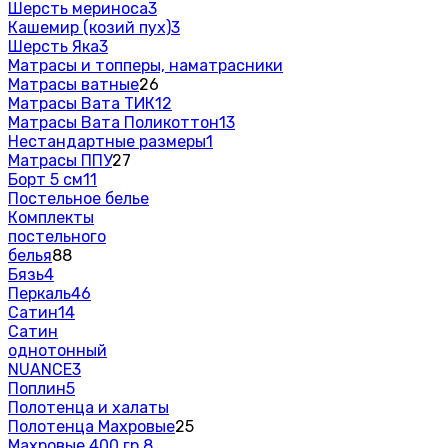
Шерсть мериноса
3
Кашемир (козий пух)
3
Шерсть Яка
3
Матрасы и топперы, наматрасники
Матрасы ватные
26
Матрасы Вата ТИК
12
Матрасы Вата Поликоттон
13
Нестандартные размеры
1
Матрасы ППУ
27
Борт 5 см
11
Постельное белье
Комплекты
постельного
белья
88
Бязь
4
Перкаль
46
Сатин
14
Сатин
однотонный
NUANCE
3
Поплин
5
Полотенца и халаты
Полотенца Махровые
25
Махровые 400 гр.
8