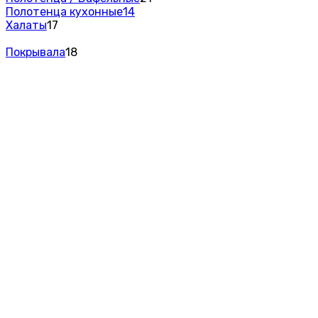
Полотенца кухонные
14
Халаты
17
Покрывала
18