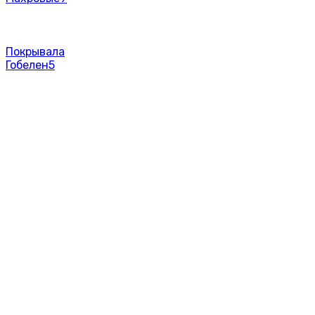
Покрывала
Гобелен
5