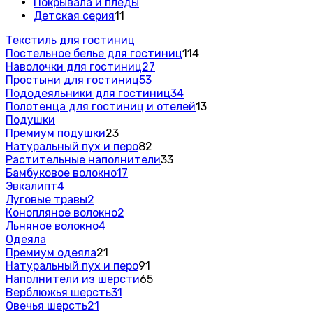
Покрывала и пледы
Детская серия
11
Текстиль для гостиниц
Постельное белье для гостиниц
114
Наволочки для гостиниц
27
Простыни для гостиниц
53
Пододеяльники для гостиниц
34
Полотенца для гостиниц и отелей
13
Подушки
Премиум подушки
23
Натуральный пух и перо
82
Растительные наполнители
33
Бамбуковое волокно
17
Эвкалипт
4
Луговые травы
2
Конопляное волокно
2
Льняное волокно
4
Одеяла
Премиум одеяла
21
Натуральный пух и перо
91
Наполнители из шерсти
65
Верблюжья шерсть
31
Овечья шерсть
21