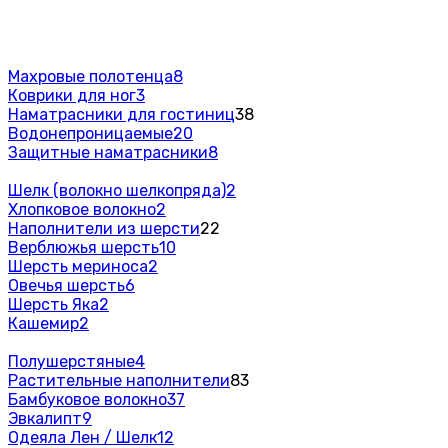
Махровые полотенца
8
Коврики для ног
3
Наматрасники для гостиниц
38
Водонепроницаемые
20
Защитные наматрасники
8
Шелк (волокно шелкопряда)
2
Хлопковое волокно
2
Наполнители из шерсти
22
Верблюжья шерсть
10
Шерсть мериноса
2
Овечья шерсть
6
Шерсть Яка
2
Кашемир
2
Полушерстяные
4
Растительные наполнители
83
Бамбуковое волокно
37
Эвкалипт
9
Одеяла Лен / Шелк
12