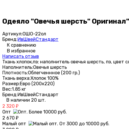
Одеяло "Овечья шерсть" Оригинал
Артикул:
ОШО-22ол
Бренд:
ИвШвейСтандарт
К сравнению
В избранное
Написать отзыв
Ткань хлопок,пэ; наполнитель овечья шерсть, пэ, цвет 
Наполнитель:
Овечья шерсть
Плотность:
Облегченнное (200 гр.)
Ткань верха:
Хлопок 100%
Размер:
Евро (200х220)
Вес:
1.85 кг
Бренд:
ИвШвейСтандарт
В наличии 20 шт.
2 320
₽
Опт
2 670
₽
Малый опт