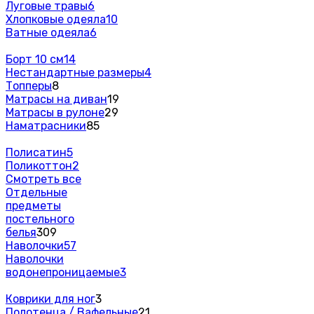
Луговые травы
6
Хлопковые одеяла
10
Ватные одеяла
6
Борт 10 см
14
Нестандартные размеры
4
Топперы
8
Матрасы на диван
19
Матрасы в рулоне
29
Наматрасники
85
Полисатин
5
Поликоттон
2
Смотреть все
Отдельные
предметы
постельного
белья
309
Наволочки
57
Наволочки
водонепроницаемые
3
Коврики для ног
3
Полотенца / Вафельные
21