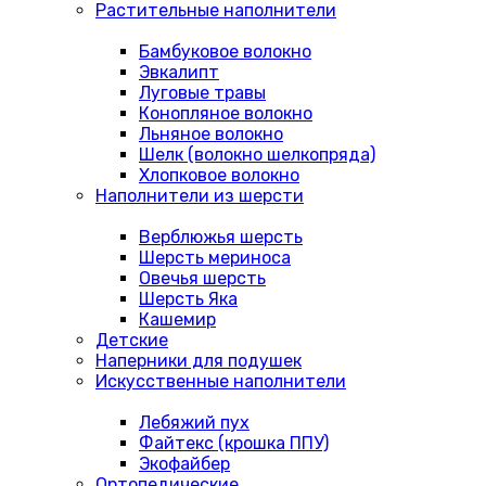
Растительные наполнители
Бамбуковое волокно
Эвкалипт
Луговые травы
Конопляное волокно
Льняное волокно
Шелк (волокно шелкопряда)
Хлопковое волокно
Наполнители из шерсти
Верблюжья шерсть
Шерсть мериноса
Овечья шерсть
Шерсть Яка
Кашемир
Детские
Наперники для подушек
Искусственные наполнители
Лебяжий пух
Файтекс (крошка ППУ)
Экофайбер
Ортопедические