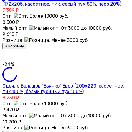
(172х205, кассетное, тик, серый пух 80%, перо 20%)
7 389
₽
Опт
8 500
₽
Малый опт
9 610
₽
Розница
В корзину
-24%
Одеяло Белашов "Бьянко" Евро (200х220, кассетное,
тик 100%, белый гусиный пух 100%)
8 230
₽
Опт
9 470
₽
Малый опт
10 700
₽
Розница