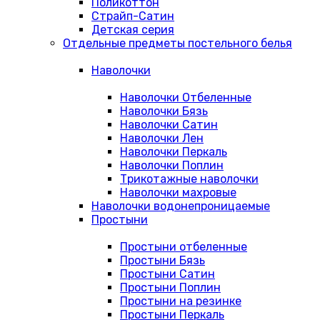
Поликоттон
Страйп-Сатин
Детская серия
Отдельные предметы постельного белья
Наволочки
Наволочки Отбеленные
Наволочки Бязь
Наволочки Сатин
Наволочки Лен
Наволочки Перкаль
Наволочки Поплин
Трикотажные наволочки
Наволочки махровые
Наволочки водонепроницаемые
Простыни
Простыни отбеленные
Простыни Бязь
Простыни Сатин
Простыни Поплин
Простыни на резинке
Простыни Перкаль