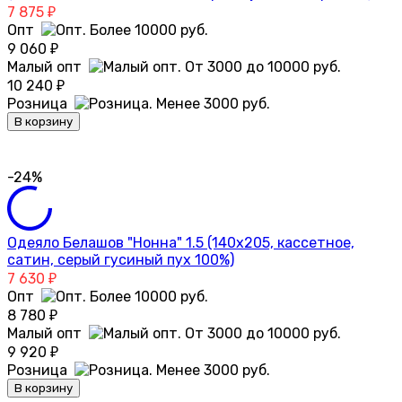
7 875
₽
Опт
9 060
₽
Малый опт
10 240
₽
Розница
В корзину
-24%
Одеяло Белашов "Нонна" 1.5 (140х205, кассетное,
сатин, серый гусиный пух 100%)
7 630
₽
Опт
8 780
₽
Малый опт
9 920
₽
Розница
В корзину