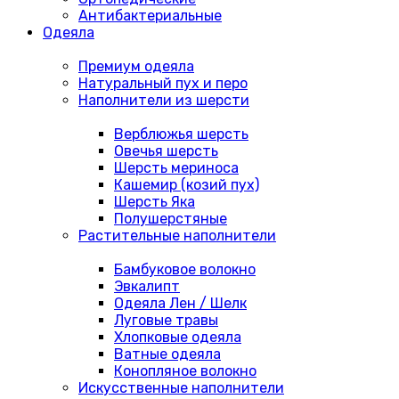
Антибактериальные
Одеяла
Премиум одеяла
Натуральный пух и перо
Наполнители из шерсти
Верблюжья шерсть
Овечья шерсть
Шерсть мериноса
Кашемир (козий пух)
Шерсть Яка
Полушерстяные
Растительные наполнители
Бамбуковое волокно
Эвкалипт
Одеяла Лен / Шелк
Луговые травы
Хлопковые одеяла
Ватные одеяла
Конопляное волокно
Искусственные наполнители