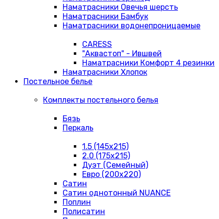
Наматрасники Овечья шерсть
Наматрасники Бамбук
Наматрасники водонепроницаемые
CARESS
"Аквастоп" - Ившвей
Наматрасники Комфорт 4 резинки
Наматрасники Хлопок
Постельное белье
Комплекты постельного белья
Бязь
Перкаль
1.5 (145х215)
2.0 (175х215)
Дуэт (Семейный)
Евро (200х220)
Сатин
Сатин однотонный NUANCE
Поплин
Полисатин