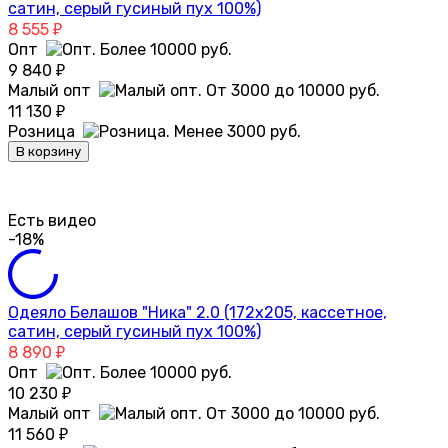
сатин, серый гусиный пух 100%)
8 555
₽
Опт
9 840
₽
Малый опт
11 130
₽
Розница
В корзину
Есть видео
-18%
Одеяло Белашов "Ника" 2.0 (172х205, кассетное,
сатин, серый гусиный пух 100%)
8 890
₽
Опт
10 230
₽
Малый опт
11 560
₽