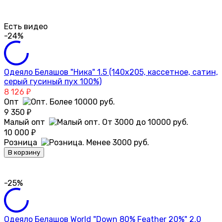
Есть видео
-24%
Одеяло Белашов "Ника" 1.5 (140х205, кассетное, сатин,
серый гусиный пух 100%)
8 126
₽
Опт
9 350
₽
Малый опт
10 000
₽
Розница
В корзину
-25%
Одеяло Белашов World "Down 80% Feather 20%" 2.0