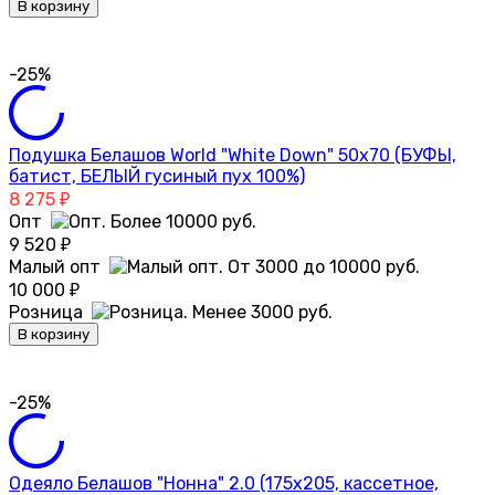
В корзину
-25%
Подушка Белашов World "White Down" 50х70 (БУФЫ,
батист, БЕЛЫЙ гусиный пух 100%)
8 275
₽
Опт
9 520
₽
Малый опт
10 000
₽
Розница
В корзину
-25%
Одеяло Белашов "Нонна" 2.0 (175х205, кассетное,